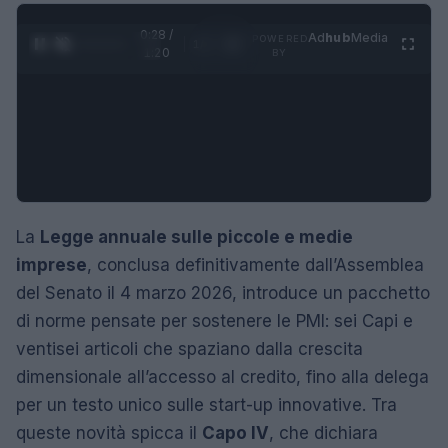
0:29 /
Ad
hub
Media
POWERED
1
/
4
1:20
BY
La
Legge annuale sulle piccole e medie
imprese
, conclusa definitivamente dall’Assemblea
del Senato il 4 marzo 2026, introduce un pacchetto
di norme pensate per sostenere le PMI: sei Capi e
ventisei articoli che spaziano dalla crescita
dimensionale all’accesso al credito, fino alla delega
per un testo unico sulle start-up innovative. Tra
queste novità spicca il
Capo IV
, che dichiara