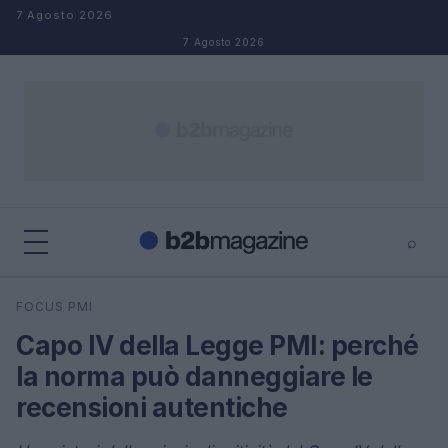
Salta al contenuto
7 Agosto 2026
7 Agosto 2026
⌕
×
⌕
FOCUS PMI
Cerca
Capo IV della Legge PMI: perché
la norma può danneggiare le
recensioni autentiche