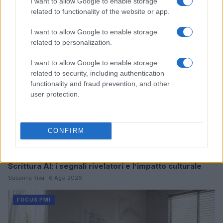
Continua a leggere
I want to allow Google to enable storage
related to functionality of the website or app.
FOCUS PMI
I want to allow Google to enable storage
related to personalization.
I want to allow Google to enable storage
related to security, including authentication
functionality and fraud prevention, and other
user protection.
CONFIRM
Scrittura AI: i segnali rivelatori e l’impatto culturale
Susanna Riva · 6 Ago 2026
FOCUS PMI