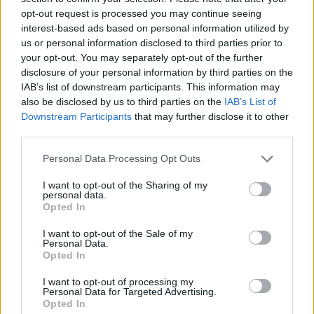
opt-out request is processed you may continue seeing
interest-based ads based on personal information utilized by
us or personal information disclosed to third parties prior to
your opt-out. You may separately opt-out of the further
disclosure of your personal information by third parties on the
IAB’s list of downstream participants. This information may
also be disclosed by us to third parties on the
IAB’s List of
Downstream Participants
that may further disclose it to other
third parties.
AUTORE
Francesca Galli
Please note that this website/app uses one or more Google
Personal Data Processing Opt Outs
Francesca Galli, fiorentina con formazione
services and may gather and store information including but
bancaria, prese la decisione di cambiare
not limited to your visit or usage behaviour. You may click to
I want to opt-out of the Sharing of my
personal data.
carriera dopo un convegno a Palazzo
grant or deny consent to Google and its third-party tags to
Opted In
Vecchio: oggi cura analisi di mercati e
use your data for below specified purposes in below Google
colonne su risparmio e investimenti. In
consent section.
I want to opt-out of the Sale of my
redazione propone linee editoriali attente alla
Personal Data.
trasparenza e conserva l'agenda del primo
Opted In
impiego in banca.
I want to opt-out of processing my
Personal Data for Targeted Advertising.
Opted In