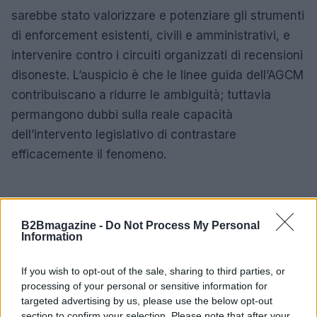
sarebbe stato valorizzare e potenziare gli strumenti
di enforcement esistenti, civili e amministrativi, e
intervenire contro i circuiti organizzati di recensioni
disoneste. L’auspicio è che le linee guida dell’AGCM
contribuiscano a ridurre le ambiguità; tuttavia
permangono dubbi sulla reale capacità
dell’intervento legislativo di contrastare
efficacemente il fenomeno.
B2Bmagazine -
Do Not Process My Personal
Information
If you wish to opt-out of the sale, sharing to third parties, or
processing of your personal or sensitive information for
targeted advertising by us, please use the below opt-out
section to confirm your selection. Please note that after your