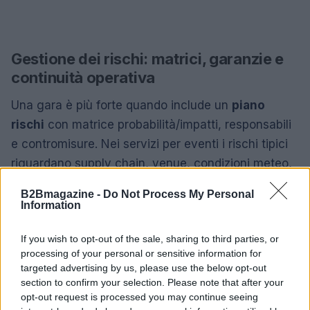
Gestione dei rischi: matrici, garanzie e
continuità operativa
Una gara è più forte quando include un
piano
rischi
con matrice probabilità/impatti, responsabili
e contromisure. Nei servizi per eventi i rischi tipici
riguardano supply chain, venue, condizioni meteo,
sicurezza
indisponibilità di personale chiave e
B2Bmagazine -
Do Not Process My Personal
guasti tecnici. Strumenti utili: fornitori alternativi,
Information
magazzino minimo,
ridondanze
elettriche e di rete,
If you wish to opt-out of the sale, sharing to third parties, or
piani di business continuity e comunicazione
processing of your personal or sensitive information for
d’emergenza. Le coperture assicurative (RCT/O,
targeted advertising by us, please use the below opt-out
eventi, danni a terzi) e le
garanzie
contrattuali
section to confirm your selection. Please note that after your
opt-out request is processed you may continue seeing
completano il quadro, con limiti di responsabilità