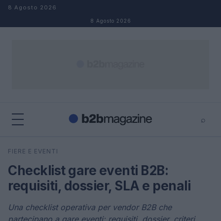
Salta al contenuto
8 Agosto 2026
8 Agosto 2026
⌕
×
⌕
FIERE E EVENTI
Cerca
Checklist gare eventi B2B:
requisiti, dossier, SLA e penali
Una checklist operativa per vendor B2B che
partecipano a gare eventi: requisiti, dossier, criteri,