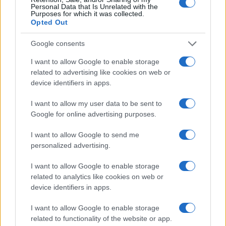
Personal Data that Is Unrelated with the
periodo.
Purposes for which it was collected.
Opted Out
Google consents
AUTORE
Edoardo Marchesi
I want to allow Google to enable storage
related to advertising like cookies on web or
Edoardo Marchesi, voce delle notizie di
device identifiers in apps.
Palermo, ricorda la notte in cui seguì il corteo
in via Maqueda e decise di chiedere carte e
I want to allow my user data to be sent to
nomi: da allora predilige verifiche sul campo.
Google for online advertising purposes.
In redazione guida l’agenda delle emergenze
e custodisce una collezione di vecchie
I want to allow Google to send me
mappe della città.
personalized advertising.
I want to allow Google to enable storage
related to analytics like cookies on web or
device identifiers in apps.
I want to allow Google to enable storage
related to functionality of the website or app.