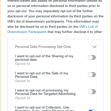
interest-based ads based on personal information utilized by
coerenti al valore dell’appalto.
us or personal information disclosed to third parties prior to
your opt-out. You may separately opt-out of the further
Checklist finale operativa per la gara
disclosure of your personal information by third parties on the
IAB’s list of downstream participants. This information may
eventi
also be disclosed by us to third parties on the
IAB’s List of
Downstream Participants
that may further disclose it to other
Prima della pubblicazione
data room
aggiornata;
third parties.
referenze validate; certificazioni HSE e qualità.
Alla
Please note that this website/app uses one or more Google
lettura dei documenti
requisiti mappati;
Personal Data Processing Opt Outs
services and may gather and store information including but
calendario attività; quesiti di chiarimento.
Dossier
not limited to your visit or usage behaviour. You may click to
I want to opt-out of the Sharing of my
personal data.
tecnico
concept, WBS/Gantt, team con CV
grant or deny consent to Google and its third-party tags to
Opted In
use your data for below specified purposes in below Google
sintetici, HSE, KPI e piani di test.
Economica
costi
consent section.
I want to opt-out of the Sale of my
diretti/indiretti, buffer,
cap
penali, coerenza con
Personal Data.
Opted In
SLA.
Rischi
matrice, fornitori alternativi,
ridondanze, assicurazioni.
Consegna
formati,
I want to opt-out of processing my
Personal Data for Targeted Advertising.
firme, upload, verifica finale. Una proposta
Opted In
ordinata, misurabile e sostenibile rafforza la
I want to opt-out of Collection, Use,
posizione in gara e sostiene la relazione di lungo
Retention, Sale, and/or Sharing of my