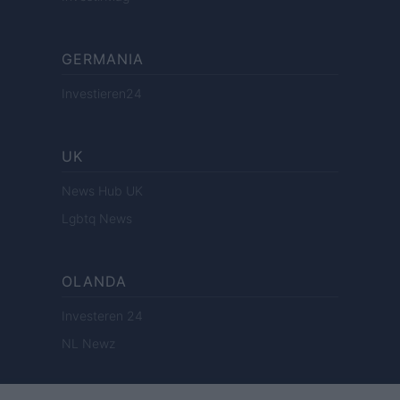
GERMANIA
Investieren24
UK
News Hub UK
Lgbtq News
OLANDA
Investeren 24
NL Newz