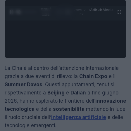
0:29 /
Ad
hub
Media
POWERED
1
/
4
1:21
BY
La Cina è al centro dell’attenzione internazionale
grazie a due eventi di rilievo: la
Chain Expo
e il
Summer Davos
. Questi appuntamenti, tenutisi
rispettivamente a
Beijing
e
Dalian
a fine giugno
2026, hanno esplorato le frontiere dell’
innovazione
tecnologica
e della
sostenibilità
mettendo in luce
il ruolo cruciale dell’
intelligenza artificiale
e delle
tecnologie emergenti.