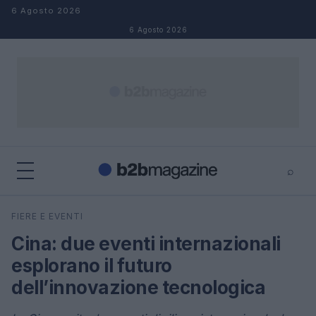
Salta al contenuto
6 Agosto 2026
6 Agosto 2026
⌕
×
⌕
FIERE E EVENTI
Cerca
Cina: due eventi internazionali
esplorano il futuro
dell’innovazione tecnologica