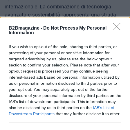
internazionale. La combinazione di tecnologia
avanzata e sostenibilità rappresenta una strada
promettente per il futuro dell’economia mondiale.
B2Bmagazine -
Do Not Process My Personal
Information
If you wish to opt-out of the sale, sharing to third parties, or
AUTORE
Susanna Riva
processing of your personal or sensitive information for
targeted advertising by us, please use the below opt-out
Susanna Riva osserva Bologna dalla finestra
section to confirm your selection. Please note that after your
dell’Archivio di Stato dove una volta ha
opt-out request is processed you may continue seeing
passato una settimana a consultare faldoni
interest-based ads based on personal information utilized by
sulle cooperative cittadine: quel documento
us or personal information disclosed to third parties prior to
segnò la scelta editoriale di approfondire
your opt-out. You may separately opt-out of the further
responsabilità istituzionali. Tiene linea critica
disclosure of your personal information by third parties on the
nella redazione, amante del caffè lungo e del
IAB’s list of downstream participants. This information may
taccuino sempre pieno.
also be disclosed by us to third parties on the
IAB’s List of
Downstream Participants
that may further disclose it to other
third parties.
Please note that this website/app uses one or more Google