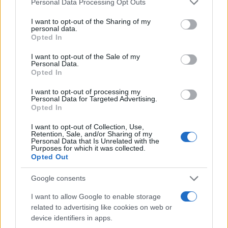
Personal Data Processing Opt Outs
services and may gather and store information including but
not limited to your visit or usage behaviour. You may click to
I want to opt-out of the Sharing of my
personal data.
grant or deny consent to Google and its third-party tags to
Opted In
use your data for below specified purposes in below Google
consent section.
I want to opt-out of the Sale of my
Personal Data.
Opted In
I want to opt-out of processing my
Personal Data for Targeted Advertising.
Opted In
I want to opt-out of Collection, Use,
Retention, Sale, and/or Sharing of my
Personal Data that Is Unrelated with the
Purposes for which it was collected.
Opted Out
Google consents
I want to allow Google to enable storage
related to advertising like cookies on web or
Continua a leggere
device identifiers in apps.