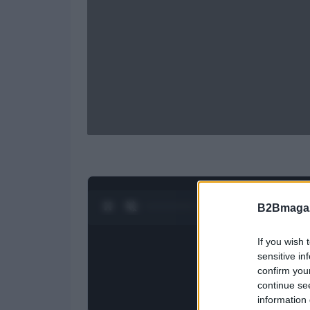
0:28 / 1:21
1
/
4
B2Bmagaz
If you wish 
sensitive in
confirm you
continue se
information 