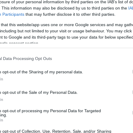
losure of your personal information by third parties on the IAB’s list of
. This information may also be disclosed by us to third parties on the
IA
iva dei Crediti di Connettività
Participants
that may further disclose it to other third parties.
 that this website/app uses one or more Google services and may gath
a un divario digitale preoccupante, con oltre 2,6
including but not limited to your visit or usage behaviour. You may click 
 to Google and its third-party tags to use your data for below specifi
internet. Questo scenario non solo ostacola
ogle consent section.
 anche lo sviluppo economico, in particolare per
operano in aree remote.
Il progetto Giga
, frutto
l Data Processing Opt Outs
mira a colmare questa lacuna, incentivando i
o opt-out of the Sharing of my personal data.
endere la rete in zone svantaggiate.
In
o opt-out of the Sale of my Personal Data.
In
to opt-out of processing my Personal Data for Targeted
ing.
In
o opt-out of Collection, Use, Retention, Sale, and/or Sharing