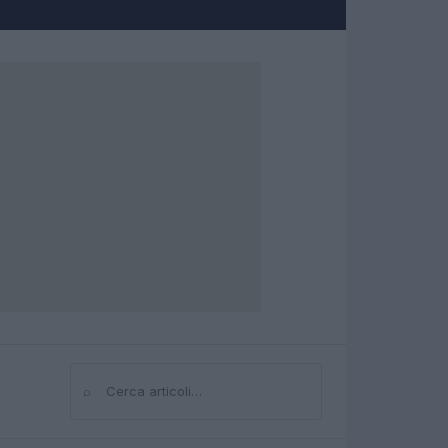
⌕
Cerca