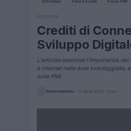
b2b News
Fiere e Eventi
Focus PMI
FOCUS PMI
Crediti di Conne
Sviluppo Digita
L'articolo esamina l'importanza dei 
a internet nelle aree svantaggiate, 
sulle PMI.
AiAdhubMedia
·
12 Aprile 2025
· 3 min