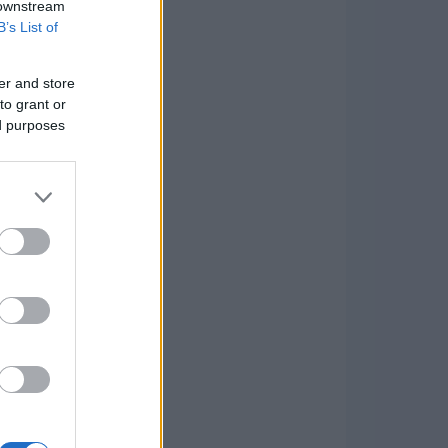
 downstream
B’s List of
er and store
to grant or
ed purposes