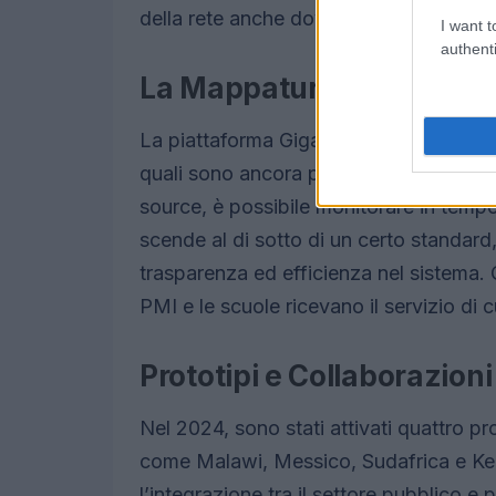
della rete anche dove non è economic
I want t
authenti
La Mappatura delle Scuole
La piattaforma Giga ha già mappato oltr
quali sono ancora private di accesso a 
source, è possibile monitorare in tempo 
scende al di sotto di un certo standard
trasparenza ed efficienza nel sistema. 
PMI e le scuole ricevano il servizio di
Prototipi e Collaborazioni
Nel 2024, sono stati attivati quattro prog
come Malawi, Messico, Sudafrica e Ke
l’integrazione tra il settore pubblico e 