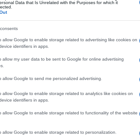
ersonal Data that Is Unrelated with the Purposes for which it
lected.
Out
consents
o allow Google to enable storage related to advertising like cookies on
evice identifiers in apps.
o allow my user data to be sent to Google for online advertising
s.
 Connettività
to allow Google to send me personalized advertising.
nismo innovativo che premia gli ISP per
o allow Google to enable storage related to analytics like cookies on
difficili da raggiungere. Le scuole e le strutture
evice identifiers in apps.
ative nell’ottenere una connessione ricevono
o allow Google to enable storage related to functionality of the website
nnessione. Gli ISP possono guadagnare questi
ontinuo.
Questi crediti
possono poi essere
o allow Google to enable storage related to personalization.
 regolatori, rendendo sostenibile l’espansione