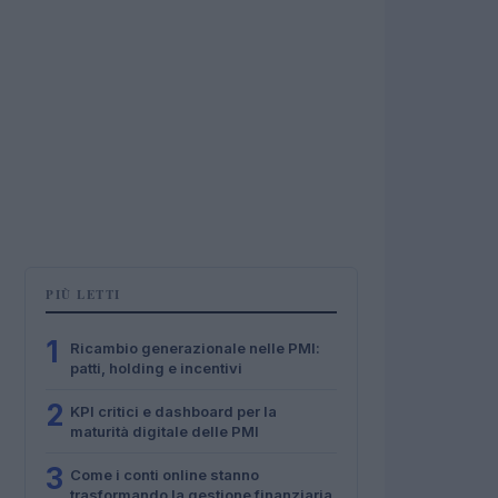
PIÙ LETTI
1
Ricambio generazionale nelle PMI:
patti, holding e incentivi
2
KPI critici e dashboard per la
maturità digitale delle PMI
3
Come i conti online stanno
trasformando la gestione finanziaria