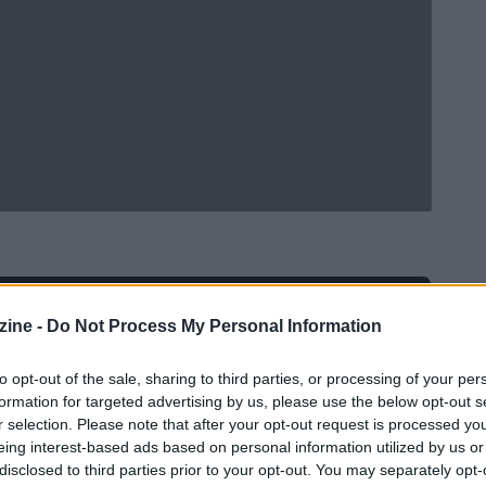
Ad
hub
Media
ine -
Do Not Process My Personal Information
POWERED BY
to opt-out of the sale, sharing to third parties, or processing of your per
formation for targeted advertising by us, please use the below opt-out s
r selection. Please note that after your opt-out request is processed y
eing interest-based ads based on personal information utilized by us or
disclosed to third parties prior to your opt-out. You may separately opt-