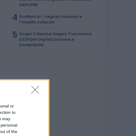
delle PMI
4
Scrittura AI: i segnali rivelatori e
l’impatto culturale
5
Scopri il Voucher Doppia Transizione
2026 per Digitalizzazione e
Sostenibilità
sonal or
ection to
ou may
 personal
out of the