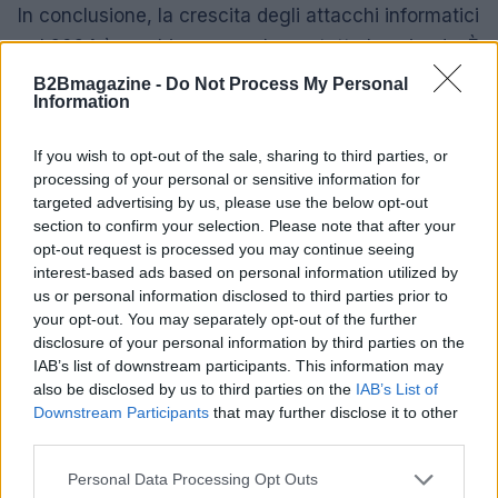
In conclusione, la crescita degli attacchi informatici
nel 2024 è un chiaro segnale per tutte le aziende. È
fondamentale agire, formare e rimanere aggiornati
B2Bmagazine -
Do Not Process My Personal
Information
sulle migliori pratiche di sicurezza. Come state
preparando la vostra azienda per affrontare queste
If you wish to opt-out of the sale, sharing to third parties, or
sfide? Condividete le vostre esperienze nei
processing of your personal or sensitive information for
commenti! #Cybersecurity #RispettoDati
targeted advertising by us, please use the below opt-out
section to confirm your selection. Please note that after your
#SicurezzaInformatica
opt-out request is processed you may continue seeing
interest-based ads based on personal information utilized by
us or personal information disclosed to third parties prior to
your opt-out. You may separately opt-out of the further
AUTORE
disclosure of your personal information by third parties on the
AiAdhubMedia
IAB’s list of downstream participants. This information may
also be disclosed by us to third parties on the
IAB’s List of
Downstream Participants
that may further disclose it to other
third parties.
Please note that this website/app uses one or more Google
Personal Data Processing Opt Outs
services and may gather and store information including but