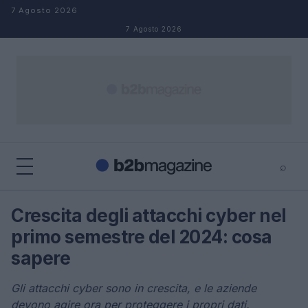
Salta al contenuto
7 Agosto 2026
7 Agosto 2026
⌕
×
⌕
Crescita degli attacchi cyber nel
Cerca
primo semestre del 2024: cosa
sapere
Gli attacchi cyber sono in crescita, e le aziende
devono agire ora per proteggere i propri dati.