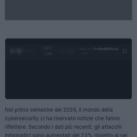
0:28 /
Ad
hub
Media
POWERED
1
/
4
1:50
BY
Nel primo semestre del 2024, il mondo della
cybersecurity ci ha riservato notizie che fanno
riflettere. Secondo i dati più recenti, gli attacchi
informatici sono aumentati del 23% rispetto ai sei