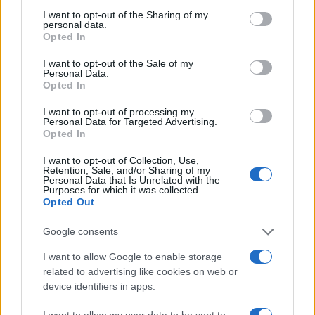
not limited to your visit or usage behaviour. You may click to
I want to opt-out of the Sharing of my
personal data.
grant or deny consent to Google and its third-party tags to
Opted In
use your data for below specified purposes in below Google
consent section.
I want to opt-out of the Sale of my
Personal Data.
Opted In
I want to opt-out of processing my
Personal Data for Targeted Advertising.
Opted In
I want to opt-out of Collection, Use,
Retention, Sale, and/or Sharing of my
Personal Data that Is Unrelated with the
Purposes for which it was collected.
Opted Out
Google consents
I want to allow Google to enable storage
Continua a leggere
related to advertising like cookies on web or
device identifiers in apps.
SERVIZI PER LE AZIENDE
I want to allow my user data to be sent to