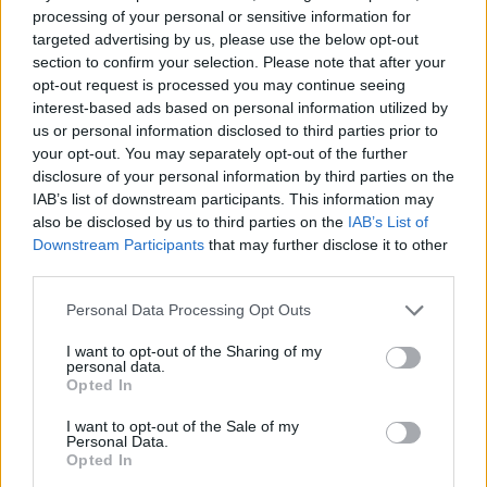
processing of your personal or sensitive information for
Insieme a NVIDIA, ABB sta lavorando su
targeted advertising by us, please use the below opt-out
section to confirm your selection. Please note that after your
architetture di alimentazione in corrente continua
opt-out request is processed you may continue seeing
ad alta tensione per ridurre il numero di conversioni
interest-based ads based on personal information utilized by
elettriche necessarie per alimentare i carichi AI,
us or personal information disclosed to third parties prior to
your opt-out. You may separately opt-out of the further
migliorare l’efficienza energetica e rendere più
disclosure of your personal information by third parties on the
semplice la distribuzione di grandi quantità di
IAB’s list of downstream participants. This information may
potenza. Le architetture a 800 VDC rappresentano
also be disclosed by us to third parties on the
IAB’s List of
Downstream Participants
that may further disclose it to other
il passo successivo, consentendo di trasportare più
third parties.
potenza con minori perdite e di ottimizzare l’utilizzo
Please note that this website/app uses one or more Google
dello spazio disponibile.
Personal Data Processing Opt Outs
services and may gather and store information including but
not limited to your visit or usage behaviour. You may click to
I want to opt-out of the Sharing of my
Velardi conclude sottolineando che la competizione
personal data.
grant or deny consent to Google and its third-party tags to
Opted In
per attrarre investimenti nei data center non si
use your data for below specified purposes in below Google
consent section.
gioca sulla qualità delle tecnologie disponibili, ma
I want to opt-out of the Sale of my
Personal Data.
sulla capacità del sistema Paese di creare le
Opted In
condizioni necessarie. Oggi, i nostri vicini, in