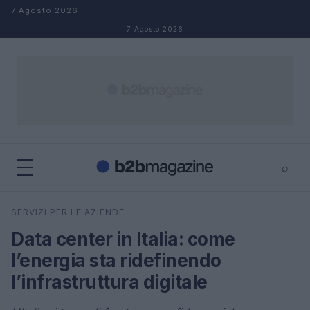
Salta al contenuto
7 Agosto 2026
7 Agosto 2026
⌕
×
⌕
SERVIZI PER LE AZIENDE
Cerca
Data center in Italia: come
l’energia sta ridefinendo
l’infrastruttura digitale