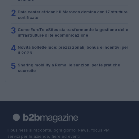
2
Data center africani: il Marocco domina con 17 strutture
certificate
3
Come EuroTeleSites sta trasformando la gestione delle
infrastrutture di telecomunicazione
4
Novità bollette luce: prezzi zonali, bonus e incentivi per
il 2026
5
Sharing mobility a Roma: le sanzioni per le pratiche
scorrette
Il business si racconta, ogni giorno. News, focus PMI,
servizi per le aziende, fiere ed eventi.