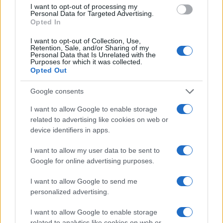
I want to opt-out of processing my
particolare la Spagna, sono molto più competitivi di
Personal Data for Targeted Advertising.
Opted In
noi grazie a scelte di sistema sulla disponibilità
energetica, sulla velocità autorizzativa e sulla
I want to opt-out of Collection, Use,
Retention, Sale, and/or Sharing of my
certezza dei tempi. A noi manca ancora una
Personal Data that Is Unrelated with the
Purposes for which it was collected.
politica industriale capace di creare le condizioni
Opted Out
necessarie per attrarre e realizzare nuovi
Google consents
investimenti infrastrutturali.
I want to allow Google to enable storage
related to advertising like cookies on web or
device identifiers in apps.
AUTORE
Linda Pellegrini
I want to allow my user data to be sent to
Google for online advertising purposes.
Linda Pellegrini ha raccontato da Genova il
processo di riconversione dell'ex area
I want to allow Google to send me
portuale entrando in Comune per un'intervista
personalized advertising.
decisiva; è caporedattore con responsabilità
sulle rubriche storiche e propone in
I want to allow Google to enable storage
redazione inchieste su memoria locale.
related to analytics like cookies on web or