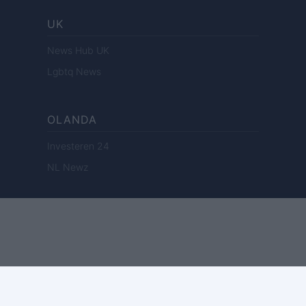
UK
News Hub UK
Lgbtq News
OLANDA
Investeren 24
NL Newz