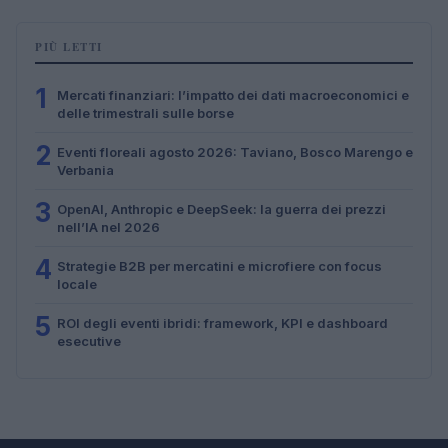
PIÙ LETTI
1
Mercati finanziari: l’impatto dei dati macroeconomici e
delle trimestrali sulle borse
2
Eventi floreali agosto 2026: Taviano, Bosco Marengo e
Verbania
3
OpenAI, Anthropic e DeepSeek: la guerra dei prezzi
nell’IA nel 2026
4
Strategie B2B per mercatini e microfiere con focus
locale
5
ROI degli eventi ibridi: framework, KPI e dashboard
esecutive