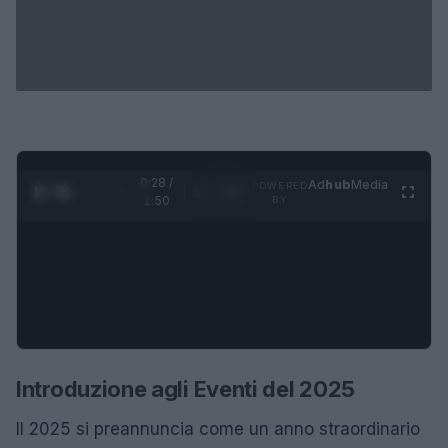
0:28 /
Ad
hub
Media
POWERED
1
/
4
1:50
BY
Introduzione agli Eventi del 2025
Il 2025 si preannuncia come un anno straordinario