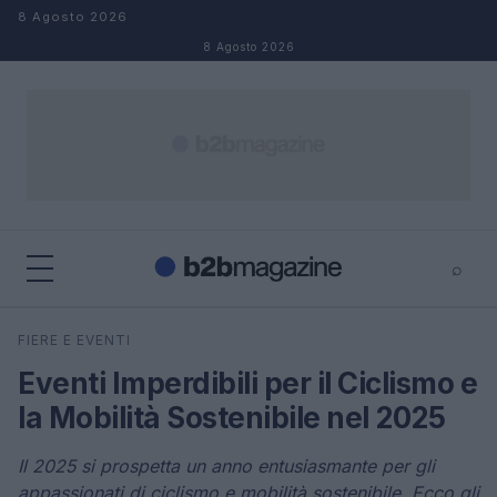
Salta al contenuto
8 Agosto 2026
8 Agosto 2026
⌕
×
⌕
FIERE E EVENTI
Cerca
Eventi Imperdibili per il Ciclismo e
la Mobilità Sostenibile nel 2025
Il 2025 si prospetta un anno entusiasmante per gli
appassionati di ciclismo e mobilità sostenibile. Ecco gli