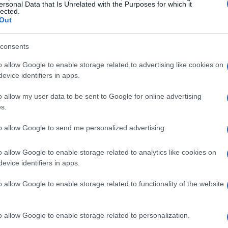
ersonal Data that Is Unrelated with the Purposes for which it
lected.
ioni digitali per l’energia
Out
ando il modo in cui l’energia viene prodotta,
consents
ligenti ai sistemi di pagamento mobile, le
o allow Google to enable storage related to advertising like cookies on
ilità per raggiungere comunità remote e
evice identifiers in apps.
ti progressi sono particolarmente rilevanti in
o allow my user data to be sent to Google for online advertising
 costante aumento e le infrastrutture tradizionali
s.
to allow Google to send me personalized advertising.
energia
significa non solo migliorare l’accesso
o allow Google to enable storage related to analytics like cookies on
o sviluppo economico e sociale. Le tecnologie
evice identifiers in apps.
vizi finanziari, migliorare l’efficienza delle reti
o allow Google to enable storage related to functionality of the website
di business, contribuendo così a ridurre la
.
o allow Google to enable storage related to personalization.