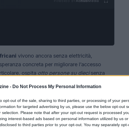
Ad
hub
Media
POWERED BY
fricani
vivono ancora senza elettricità,
peranza concreta per migliorare l’accesso
rticolare, ospita
otto persone su dieci
senza
n dato allarmante che richiede interventi urgenti e
ine -
Do Not Process My Personal Information
to opt-out of the sale, sharing to third parties, or processing of your per
formation for targeted advertising by us, please use the below opt-out s
r selection. Please note that after your opt-out request is processed y
eing interest-based ads based on personal information utilized by us or
disclosed to third parties prior to your opt-out. You may separately opt-