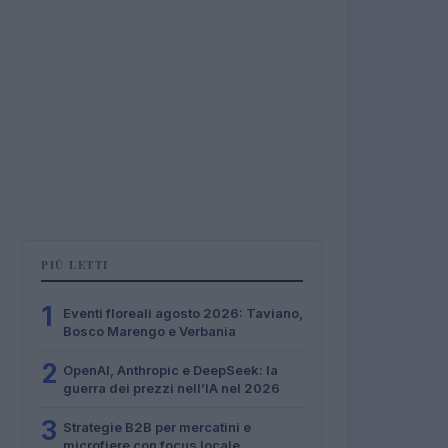
PIÙ LETTI
1
Eventi floreali agosto 2026: Taviano,
Bosco Marengo e Verbania
2
OpenAI, Anthropic e DeepSeek: la
guerra dei prezzi nell’IA nel 2026
3
Strategie B2B per mercatini e
microfiere con focus locale