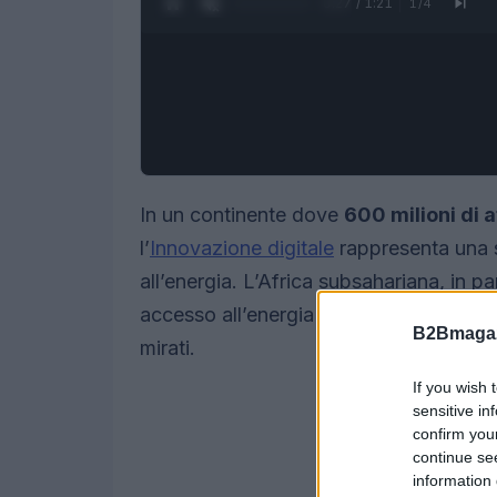
0:28 / 1:21
1
/
4
In un continente dove
600 milioni di a
l’
Innovazione digitale
rappresenta una s
all’energia. L’Africa subsahariana, in pa
accesso all’energia a livello globale, u
B2Bmagaz
mirati.
If you wish 
sensitive in
confirm you
continue se
information 