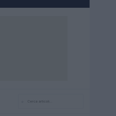
⌕
Cerca