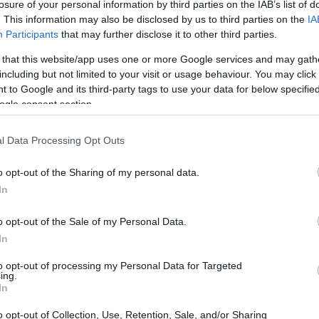
losure of your personal information by third parties on the IAB’s list of
. This information may also be disclosed by us to third parties on the
IA
Participants
that may further disclose it to other third parties.
 that this website/app uses one or more Google services and may gath
including but not limited to your visit or usage behaviour. You may click 
 to Google and its third-party tags to use your data for below specifi
ogle consent section.
l Data Processing Opt Outs
o opt-out of the Sharing of my personal data.
In
eve meno di un terzo degli investimenti annuali
o opt-out of the Sale of my Personal Data.
 accesso universale all’energia entro il 2030.
In
rio energetico rischia di ampliarsi ulteriormente,
to opt-out of processing my Personal Data for Targeted
ing.
i innovativi che possano invertire questa
In
o opt-out of Collection, Use, Retention, Sale, and/or Sharing