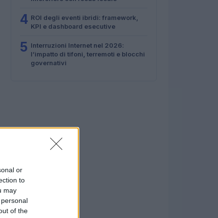
4
ROI degli eventi ibridi: framework,
KPI e dashboard esecutive
5
Interruzioni Internet nel 2026:
l’impatto di tifoni, terremoti e blocchi
governativi
sonal or
ection to
ou may
 personal
out of the