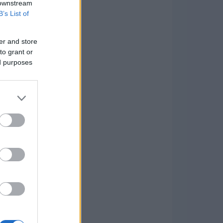
 downstream
B’s List of
er and store
to grant or
ed purposes