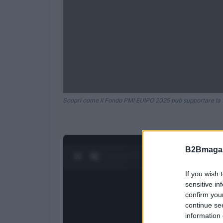
Scopri come il Fondo PMI EUIPO 2025 può supportare la 
B2Bmagaz
0:28 / 1:23
1
/
4
If you wish 
sensitive in
confirm you
continue se
information 