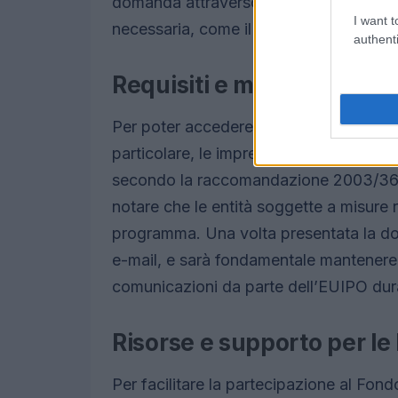
domanda attraverso il modulo online, a
I want t
necessaria, come il certificato di partit
authenti
Requisiti e modalità di p
Per poter accedere ai voucher, le PMI d
particolare, le imprese devono essere 
secondo la raccomandazione 2003/361
notare che le entità soggette a misure 
programma. Una volta presentata la do
e-mail, e sarà fondamentale mantenere a
comunicazioni da parte dell’EUIPO dura
Risorse e supporto per le
Per facilitare la partecipazione al Fon