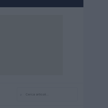
⌕
Cerca