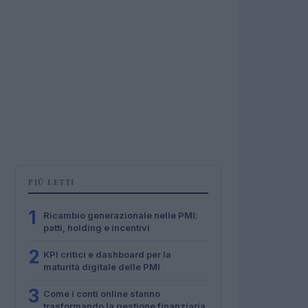
PIÙ LETTI
1
Ricambio generazionale nelle PMI:
patti, holding e incentivi
2
KPI critici e dashboard per la
maturità digitale delle PMI
3
Come i conti online stanno
trasformando la gestione finanziaria