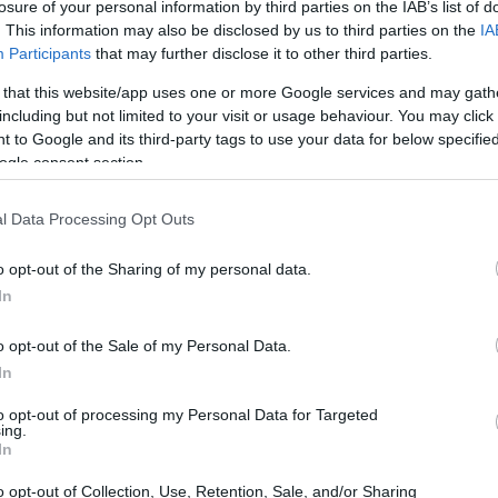
losure of your personal information by third parties on the IAB’s list of
. This information may also be disclosed by us to third parties on the
IA
Participants
that may further disclose it to other third parties.
MI EUIPO
 that this website/app uses one or more Google services and may gath
including but not limited to your visit or usage behaviour. You may click 
) possono accedere a un’importante opportunità
 to Google and its third-party tags to use your data for below specifi
I di EUIPO
. Questo fondo, gestito dall’Ufficio
ogle consent section.
llettuale, offre diversi tipi di voucher per
l Data Processing Opt Outs
ione e progettazione di marchi e brevetti
ata nel 2022, si propone di sostenere le PMI nel
o opt-out of the Sharing of my personal data.
.
In
o opt-out of the Sale of my Personal Data.
In
to opt-out of processing my Personal Data for Targeted
ing.
In
o opt-out of Collection, Use, Retention, Sale, and/or Sharing