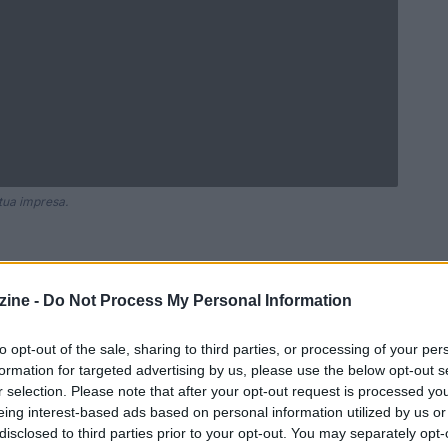
tua impresa.
ine -
Do Not Process My Personal Information
Ad
hub
Media
POWERED BY
to opt-out of the sale, sharing to third parties, or processing of your per
formation for targeted advertising by us, please use the below opt-out s
r selection. Please note that after your opt-out request is processed y
eing interest-based ads based on personal information utilized by us or
disclosed to third parties prior to your opt-out. You may separately opt-