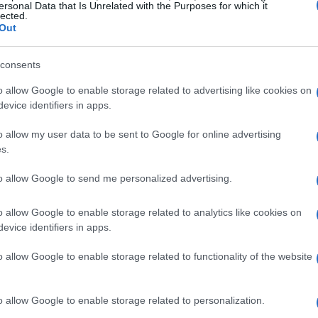
ersonal Data that Is Unrelated with the Purposes for which it
lected.
Out
consents
o allow Google to enable storage related to advertising like cookies on
evice identifiers in apps.
o allow my user data to be sent to Google for online advertising
s.
orti disponibili
to allow Google to send me personalized advertising.
 voucher di importi variabili, che possono
o allow Google to enable storage related to analytics like cookies on
evice identifiers in apps.
o
, a seconda del tipo di attività da finanziare.
 costi specifici, come la registrazione di marchi
o allow Google to enable storage related to functionality of the website
e PMI che operano negli Stati membri dell’UE,
entale che le imprese interessate presentino
o allow Google to enable storage related to personalization.