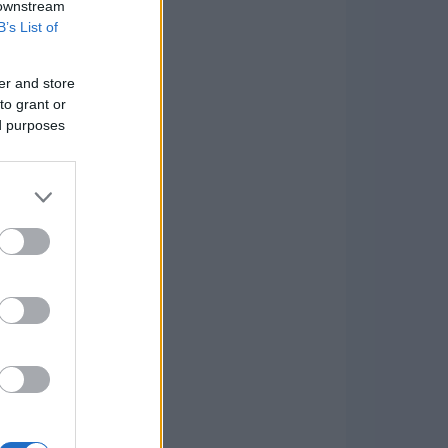
 downstream
B’s List of
er and store
to grant or
ed purposes