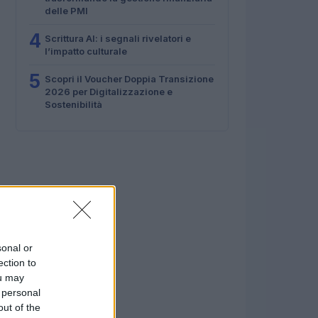
delle PMI
4
Scrittura AI: i segnali rivelatori e
l’impatto culturale
5
Scopri il Voucher Doppia Transizione
2026 per Digitalizzazione e
Sostenibilità
sonal or
ection to
ou may
 personal
out of the