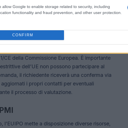
ssicurandosi di fornire la documentazione
o allow Google to enable storage related to security, including
a IVA e un certificato bancario ufficiale.
cation functionality and fraud prevention, and other user protection.
artecipazione
CONFIRM
evono rispettare determinati requisiti. In
classificate come piccole, micro o medie
/CE della Commissione Europea. È importante
restrittive dell’UE non possono partecipare al
manda, il richiedente riceverà una conferma via
ggiornati i propri contatti per eventuali
nte il processo di valutazione.
 PMI
do, l’EUIPO mette a disposizione diverse risorse,