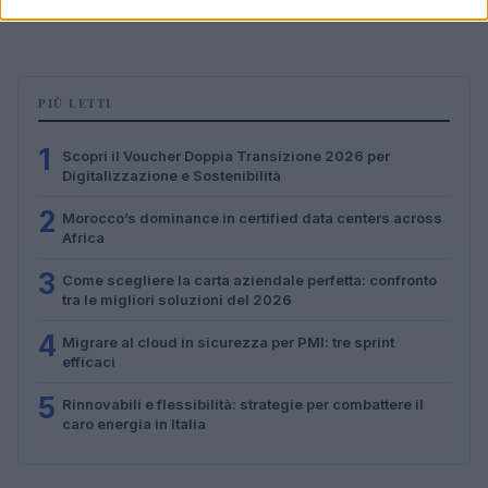
Linda Pellegrini · 6 Ago 2026
PIÙ LETTI
1
Scopri il Voucher Doppia Transizione 2026 per
Digitalizzazione e Sostenibilità
2
Morocco’s dominance in certified data centers across
Africa
3
Come scegliere la carta aziendale perfetta: confronto
tra le migliori soluzioni del 2026
4
Migrare al cloud in sicurezza per PMI: tre sprint
efficaci
5
Rinnovabili e flessibilità: strategie per combattere il
caro energia in Italia