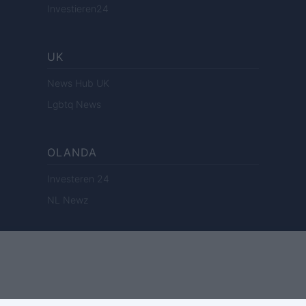
Investieren24
UK
News Hub UK
Lgbtq News
OLANDA
Investeren 24
NL Newz