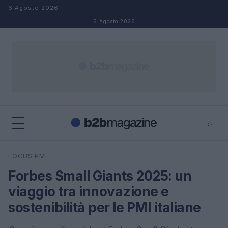
Salta al contenuto
6 Agosto 2026
6 Agosto 2026
⌕
×
⌕
FOCUS PMI
Cerca
Forbes Small Giants 2025: un
viaggio tra innovazione e
sostenibilità per le PMI italiane