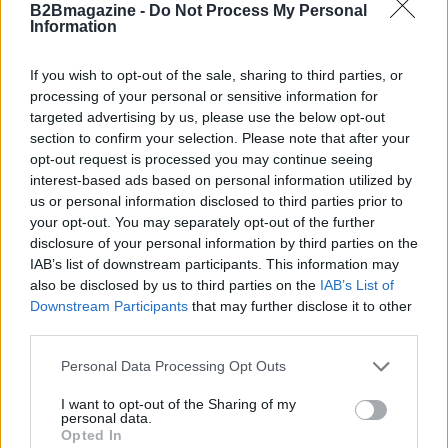
B2Bmagazine -
Do Not Process My Personal
Information
If you wish to opt-out of the sale, sharing to third parties, or
processing of your personal or sensitive information for
targeted advertising by us, please use the below opt-out
section to confirm your selection. Please note that after your
opt-out request is processed you may continue seeing
interest-based ads based on personal information utilized by
us or personal information disclosed to third parties prior to
your opt-out. You may separately opt-out of the further
disclosure of your personal information by third parties on the
Continua a leggere
IAB’s list of downstream participants. This information may
also be disclosed by us to third parties on the
IAB’s List of
Downstream Participants
that may further disclose it to other
FOCUS PMI
third parties.
Please note that this website/app uses one or more Google
Personal Data Processing Opt Outs
services and may gather and store information including but
not limited to your visit or usage behaviour. You may click to
I want to opt-out of the Sharing of my
personal data.
grant or deny consent to Google and its third-party tags to
Opted In
use your data for below specified purposes in below Google