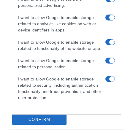
personalized advertising.
Morocco’s dominance in certified data centers
I want to allow Google to enable storage
across Africa
related to analytics like cookies on web or
Andrea Innocenti · 6 Ago 2026
device identifiers in apps.
I want to allow Google to enable storage
FOCUS PMI
related to functionality of the website or app.
I want to allow Google to enable storage
related to personalization.
I want to allow Google to enable storage
related to security, including authentication
functionality and fraud prevention, and other
user protection.
CONFIRM
Come scegliere la carta aziendale perfetta: confronto
tra le migliori soluzioni del 2026