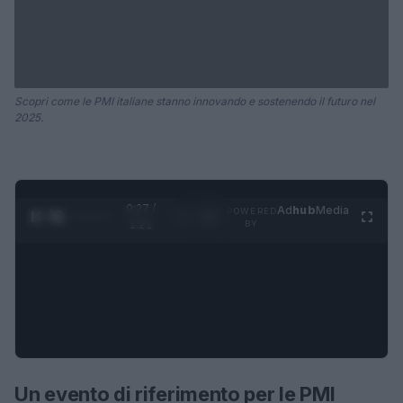
Scopri come le PMI italiane stanno innovando e sostenendo il futuro nel
2025.
0:28 /
Ad
hub
Media
POWERED
1
/
4
1:21
BY
Un evento di riferimento per le PMI