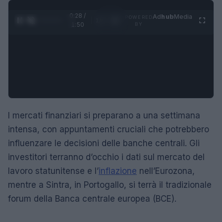
0:29 /
Ad
hub
Media
POWERED
1
/
4
1:50
BY
I mercati finanziari si preparano a una settimana
intensa, con appuntamenti cruciali che potrebbero
influenzare le decisioni delle banche centrali. Gli
investitori terranno d’occhio i dati sul mercato del
lavoro statunitense e l’
inflazione
nell’Eurozona,
mentre a Sintra, in Portogallo, si terrà il tradizionale
forum della Banca centrale europea (BCE).