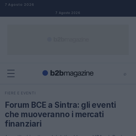
Salta al contenuto
7 Agosto 2026
7 Agosto 2026
⌕
×
⌕
FIERE E EVENTI
Cerca
Forum BCE a Sintra: gli eventi
che muoveranno i mercati
finanziari