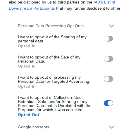
also be disclosed by us to third parties on the
IAB’s List of
nomi: da allora predilige verifiche sul campo.
Downstream Participants
that may further disclose it to other
In redazione guida l’agenda delle emergenze
third parties.
e custodisce una collezione di vecchie
mappe della città.
Please note that this website/app uses one or more Google
Personal Data Processing Opt Outs
services and may gather and store information including but
not limited to your visit or usage behaviour. You may click to
I want to opt-out of the Sharing of my
personal data.
grant or deny consent to Google and its third-party tags to
Opted In
use your data for below specified purposes in below Google
consent section.
I want to opt-out of the Sale of my
Personal Data.
Opted In
I want to opt-out of processing my
Personal Data for Targeted Advertising.
Opted In
I want to opt-out of Collection, Use,
Retention, Sale, and/or Sharing of my
Personal Data that Is Unrelated with the
Purposes for which it was collected.
Opted Out
Google consents