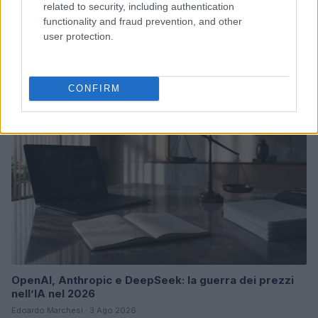
related to security, including authentication
Eventi floreali agosto 2026: Taviano, Bosco Marengo
functionality and fraud prevention, and other
e Verbania
user protection.
Andrea Innocenti · 4 Ago 2026
FIERE E EVENTI
CONFIRM
OpenAI, Anthropic e DeepSeek: la guerra dei prezzi
nell’IA nel 2026
Edoardo Marchesi · 3 Ago 2026