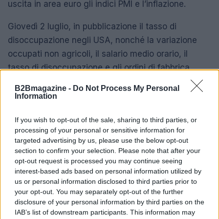
uscita in area euro gli indici PMI e l’inflazione.
Giovedì 2 luglio, in pubblicazione il tasso di
disoccupazione negli USA, nonché la variazione
occupati non agricoli, il salario medio orario, il
tasso di disoccupazione e gli ordini di fabbrica.
B2Bmagazine -
Do Not Process My Personal
Venerdì 3 luglio, in USA i mercati resteranno chiusi
Information
per festività. In area euro attesi la produzione
industriale di Francia e Spagna, l’indice PMI servizi
If you wish to opt-out of the sale, sharing to third parties, or
processing of your personal or sensitive information for
dell’Italia, nonché le vendite al dettaglio.
targeted advertising by us, please use the below opt-out
section to confirm your selection. Please note that after your
opt-out request is processed you may continue seeing
interest-based ads based on personal information utilized by
AUTORE
Edoardo Marchesi
us or personal information disclosed to third parties prior to
your opt-out. You may separately opt-out of the further
Edoardo Marchesi, voce delle notizie di
disclosure of your personal information by third parties on the
Palermo, ricorda la notte in cui seguì il corteo
IAB’s list of downstream participants. This information may
in via Maqueda e decise di chiedere carte e