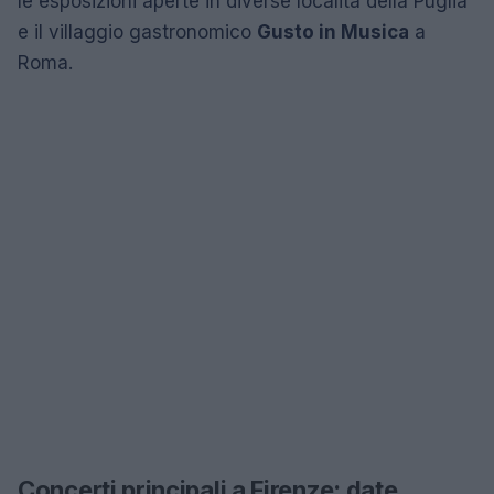
le esposizioni aperte in diverse località della Puglia
e il villaggio gastronomico
Gusto in Musica
a
Roma.
Concerti principali a Firenze: date,