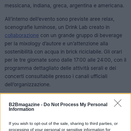
messicana, indiana, greca, argentina e americana.
All’interno dell’evento sono previste aree relax,
scenografie luminose, un Drink Lab creato in
collaborazione
con un grande gruppo di beverage
per la mixology d’autore e un’attenzione alla
sostenibilità con acqua in brick riciclabile. Gli orari
per le tre giornate sono dalle 17:00 alle 24:00, con il
programma dettagliato delle attività serali e dei
concerti consultabile presso i canali ufficiali
dell’organizzazione.
B2Bmagazine -
Do Not Process My Personal
Information
If you wish to opt-out of the sale, sharing to third parties, or
processing of your personal or sensitive information for