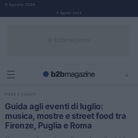
Salta al contenuto
9 Agosto 2026
9 Agosto 2026
⌕
×
⌕
FIERE E EVENTI
Cerca
Guida agli eventi di luglio:
musica, mostre e street food tra
Firenze, Puglia e Roma