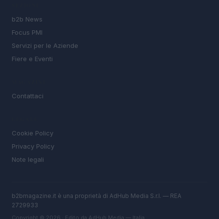
SEZIONI
b2b News
Focus PMI
Servizi per le Aziende
Fiere e Eventi
MAGAZINE
Contattaci
LEGALE
Cookie Policy
Privacy Policy
Note legali
b2bmagazine.it è una proprietà di AdHub Media S.r.l. — REA
2729933
Copyright © 2026 · Edito da AdHub Media — Italia