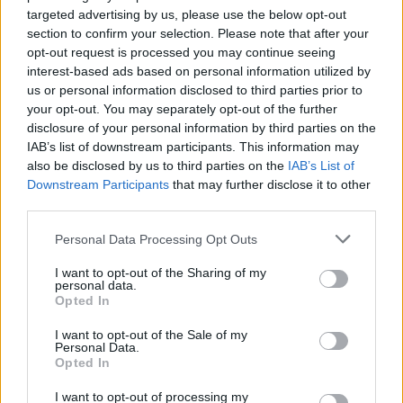
targeted advertising by us, please use the below opt-out
section to confirm your selection. Please note that after your
opt-out request is processed you may continue seeing
interest-based ads based on personal information utilized by
us or personal information disclosed to third parties prior to
your opt-out. You may separately opt-out of the further
disclosure of your personal information by third parties on the
IAB’s list of downstream participants. This information may
also be disclosed by us to third parties on the
IAB’s List of
Downstream Participants
that may further disclose it to other
third parties.
AUTORE
Please note that this website/app uses one or more Google
Personal Data Processing Opt Outs
Edoardo Marchesi
services and may gather and store information including but
not limited to your visit or usage behaviour. You may click to
I want to opt-out of the Sharing of my
Edoardo Marchesi, voce delle notizie di
personal data.
grant or deny consent to Google and its third-party tags to
Palermo, ricorda la notte in cui seguì il corteo
Opted In
use your data for below specified purposes in below Google
in via Maqueda e decise di chiedere carte e
consent section.
nomi: da allora predilige verifiche sul campo.
I want to opt-out of the Sale of my
Personal Data.
In redazione guida l’agenda delle emergenze
Opted In
e custodisce una collezione di vecchie
mappe della città.
I want to opt-out of processing my