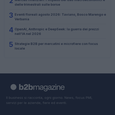
2
delle trimestrali sulle borse
3
Eventi floreali agosto 2026: Taviano, Bosco Marengo e
Verbania
4
OpenAI, Anthropic e DeepSeek: la guerra dei prezzi
nell’IA nel 2026
5
Strategie B2B per mercatini e microfiere con focus
locale
Il business si racconta, ogni giorno. News, focus PMI,
servizi per le aziende, fiere ed eventi.