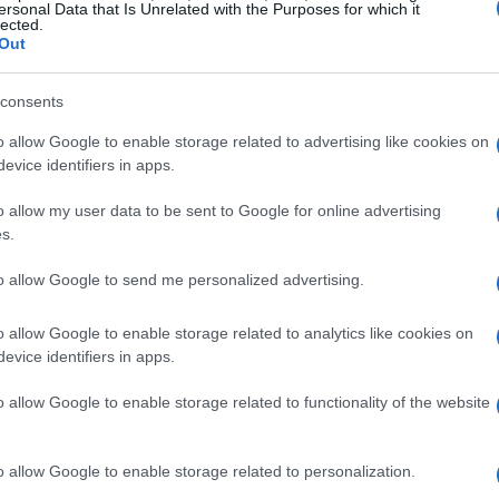
ersonal Data that Is Unrelated with the Purposes for which it
lected.
Out
consents
o allow Google to enable storage related to advertising like cookies on
evice identifiers in apps.
o allow my user data to be sent to Google for online advertising
s.
bblica Amministrazione
to allow Google to send me personalized advertising.
ema
che risponda alle esigenze specifiche delle
o allow Google to enable storage related to analytics like cookies on
ndo di vanificare gli investimenti già effettuati.
evice identifiers in apps.
alle infrastrutture nazionali delle soluzioni locali,
o allow Google to enable storage related to functionality of the website
fficace e capillare delle risorse. Questo
zione
, ma anche la
sovranità digitale
del
o allow Google to enable storage related to personalization.