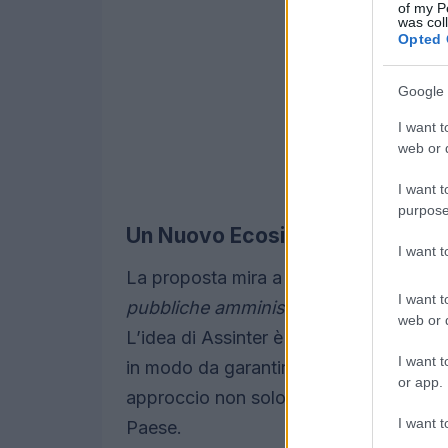
of my P
was col
Opted 
Google 
I want t
web or d
I want t
purpose
Un Nuovo Ecosistema per la Pu
I want 
La proposta mira a creare un
ecosist
I want t
pubbliche amministrazioni
locali, evita
web or d
L’idea di Assinter è quella di affiancare 
I want t
in modo da garantire una gestione più e
or app.
approccio non solo promuove l’
innova
I want t
Paese.