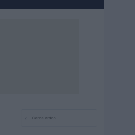
⌕
Cerca