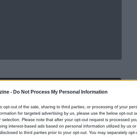
Ad
hub
Media
ine -
Do Not Process My Personal Information
POWERED BY
to opt-out of the sale, sharing to third parties, or processing of your per
formation for targeted advertising by us, please use the below opt-out s
r selection. Please note that after your opt-out request is processed y
eing interest-based ads based on personal information utilized by us or
disclosed to third parties prior to your opt-out. You may separately opt-