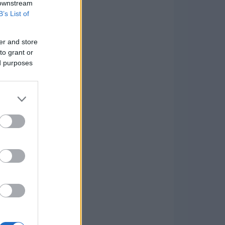
 downstream
B’s List of
er and store
to grant or
ed purposes