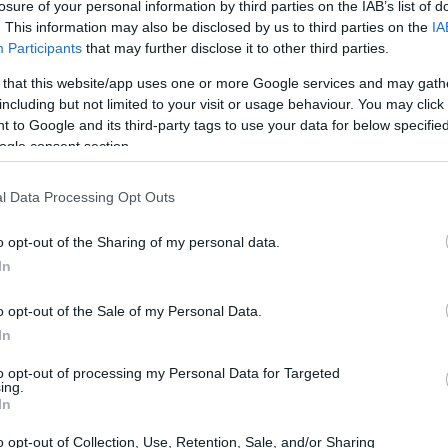
losure of your personal information by third parties on the IAB’s list of
. This information may also be disclosed by us to third parties on the
IA
erato per l’Italia
Participants
that may further disclose it to other third parties.
 that this website/app uses one or more Google services and may gath
un
cloud federato
in Italia si pone come risposta
including but not limited to your visit or usage behaviour. You may click 
 to Google and its third-party tags to use your data for below specifi
in particolare nel contesto dell’
edge cloud
e
ogle consent section.
o modello si propone di integrare il
Polo
data center regionali, garantendo così non solo
l Data Processing Opt Outs
frastrutture, ma anche la valorizzazione delle
o opt-out of the Sharing of my personal data.
In
o opt-out of the Sale of my Personal Data.
In
to opt-out of processing my Personal Data for Targeted
ing.
In
o opt-out of Collection, Use, Retention, Sale, and/or Sharing