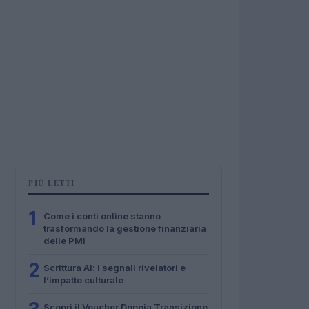
PIÙ LETTI
1
Come i conti online stanno
trasformando la gestione finanziaria
delle PMI
2
Scrittura AI: i segnali rivelatori e
l’impatto culturale
Scopri il Voucher Doppia Transizione