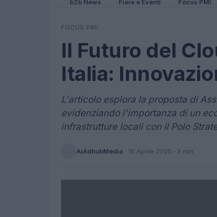
b2b News
Fiere e Eventi
Focus PMI
FOCUS PMI
Il Futuro del Cl
Italia: Innovaz
L'articolo esplora la proposta di Assi
evidenziando l'importanza di un eco
infrastrutture locali con il Polo Stra
AiAdhubMedia
·
18 Aprile 2025
· 3 min