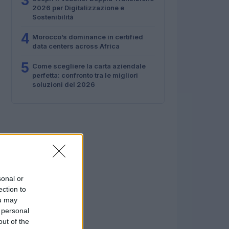
3
2026 per Digitalizzazione e
Sostenibilità
4
Morocco’s dominance in certified
data centers across Africa
5
Come scegliere la carta aziendale
perfetta: confronto tra le migliori
soluzioni del 2026
sonal or
ection to
ou may
 personal
out of the