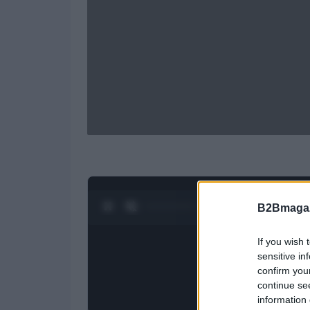
0:27 / 1:23
1
/
4
B2Bmagaz
If you wish 
sensitive in
confirm you
continue se
information 