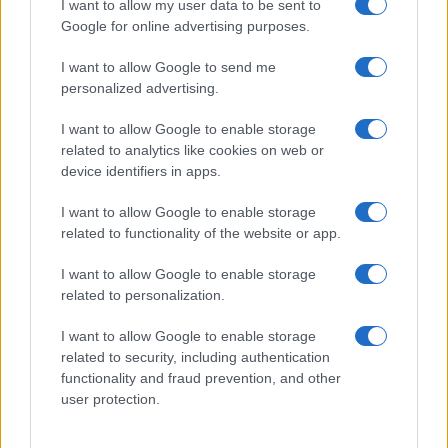
I want to allow my user data to be sent to
Google for online advertising purposes.
I want to allow Google to send me
personalized advertising.
Strumenti di crescita per PMI: equity, debito e mix
I want to allow Google to enable storage
blended
related to analytics like cookies on web or
Linda Pellegrini · 8 Ago 2026
device identifiers in apps.
I want to allow Google to enable storage
related to functionality of the website or app.
PIÙ LETTI
I want to allow Google to enable storage
1
Scopri i bandi regionali e nazionali per l’efficienza
related to personalization.
energetica nel 2026
I want to allow Google to enable storage
2
Pilota AI per PMI: guida pratica dal caso d’uso al ROI
related to security, including authentication
functionality and fraud prevention, and other
3
Strumenti di crescita per PMI: equity, debito e mix
user protection.
blended