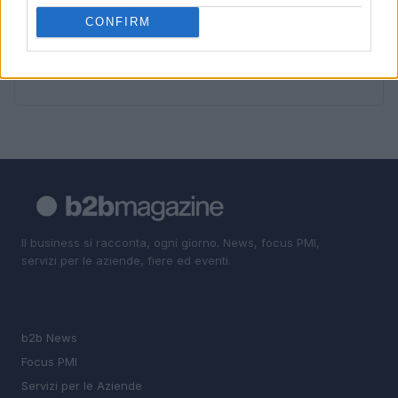
4
Cloud e cybersecurity: come ottenere i voucher fino a
20.000 euro
CONFIRM
5
Ricambio generazionale nelle PMI: patti, holding e
incentivi
Il business si racconta, ogni giorno. News, focus PMI,
servizi per le aziende, fiere ed eventi.
SEZIONI
b2b News
Focus PMI
Servizi per le Aziende