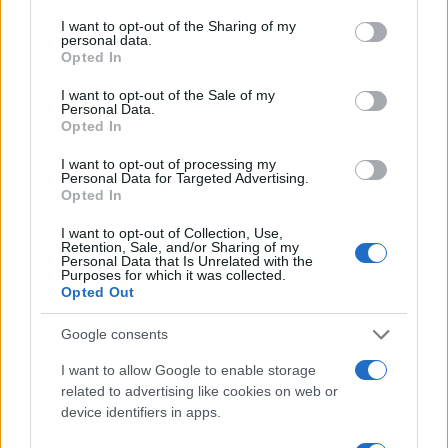
services and may gather and store information including but
not limited to your visit or usage behaviour. You may click to
I want to opt-out of the Sharing of my
personal data.
grant or deny consent to Google and its third-party tags to
Opted In
use your data for below specified purposes in below Google
consent section.
I want to opt-out of the Sale of my
Personal Data.
Opted In
I want to opt-out of processing my
Personal Data for Targeted Advertising.
Opted In
Pilota AI per PMI: guida pratica dal caso d’uso al ROI
I want to opt-out of Collection, Use,
Retention, Sale, and/or Sharing of my
Linda Pellegrini · 8 Ago 2026
Personal Data that Is Unrelated with the
Purposes for which it was collected.
Opted Out
FOCUS PMI
Google consents
I want to allow Google to enable storage
related to advertising like cookies on web or
device identifiers in apps.