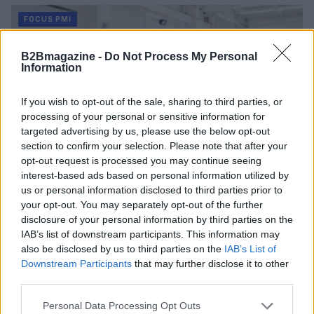
FOCUS PMI
B2Bmagazine -
Do Not Process My Personal
Information
If you wish to opt-out of the sale, sharing to third parties, or
processing of your personal or sensitive information for
targeted advertising by us, please use the below opt-out
section to confirm your selection. Please note that after your
opt-out request is processed you may continue seeing
interest-based ads based on personal information utilized by
us or personal information disclosed to third parties prior to
your opt-out. You may separately opt-out of the further
Scopri i bandi regionali e nazionali per l’efficienza
disclosure of your personal information by third parties on the
energetica nel 2026
IAB’s list of downstream participants. This information may
Linda Pellegrini · 8 Ago 2026
also be disclosed by us to third parties on the
IAB’s List of
Downstream Participants
that may further disclose it to other
FOCUS PMI
third parties.
Please note that this website/app uses one or more Google
Personal Data Processing Opt Outs