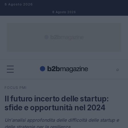
Salta al contenuto
8 Agosto 2026
8 Agosto 2026
⌕
×
⌕
FOCUS PMI
Cerca
Il futuro incerto delle startup:
sfide e opportunità nel 2024
Un'analisi approfondita delle difficoltà delle startup e
delle strategie per la resilienza.