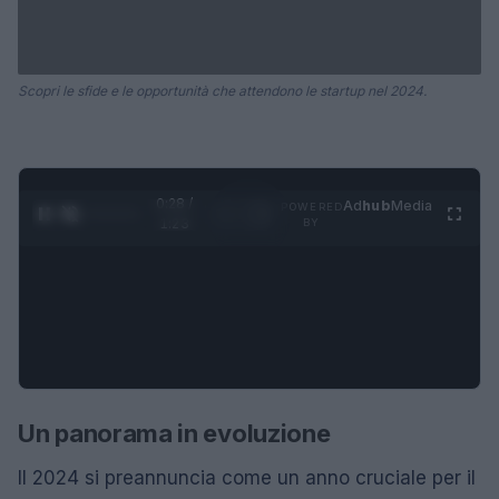
Scopri le sfide e le opportunità che attendono le startup nel 2024.
0:28 /
Ad
hub
Media
POWERED
1
/
4
1:23
BY
Un panorama in evoluzione
Il 2024 si preannuncia come un anno cruciale per il