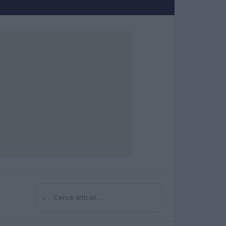
⌕
Cerca