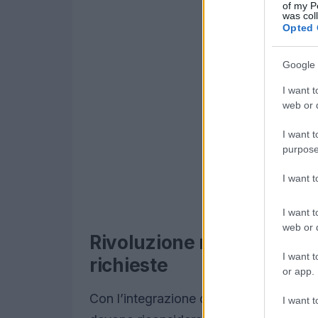
of my P
was col
Opted 
Google 
I want t
web or d
I want t
purpose
I want 
I want t
web or d
Rivoluzione nelle assunz
I want t
richieste
or app.
Con l’integrazione della GenIA, le Direz
I want t