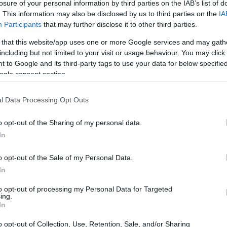
losure of your personal information by third parties on the IAB’s list of
. This information may also be disclosed by us to third parties on the
IA
Participants
that may further disclose it to other third parties.
 that this website/app uses one or more Google services and may gath
elligenza artificiale generativa
including but not limited to your visit or usage behaviour. You may click 
 to Google and its third-party tags to use your data for below specifi
iale Generativa (GenIA) ha iniziato a emergere
ogle consent section.
 lavoro, promettendo di rivoluzionare il modo in
l Data Processing Opt Outs
ezioni, entro il 2025, la GenIA sarà coinvolta
elaborazione di testi e dati, un notevole
o opt-out of the Sharing of my personal data.
egistrato nel 2023. Questa evoluzione non solo
In
otenzierà anche l’efficienza operativa, come
o opt-out of the Sale of my Personal Data.
e ha implementato un software di IA per
In
, migliorando così la risposta al cliente.
to opt-out of processing my Personal Data for Targeted
ing.
In
o opt-out of Collection, Use, Retention, Sale, and/or Sharing