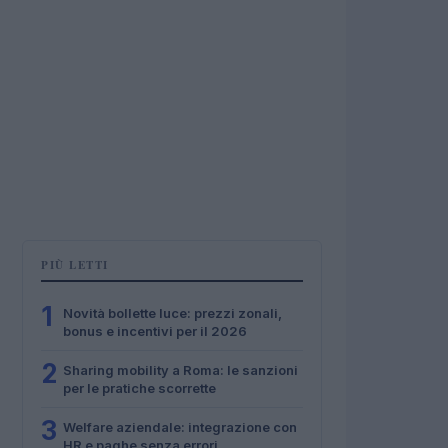
PIÙ LETTI
1
Novità bollette luce: prezzi zonali,
bonus e incentivi per il 2026
2
Sharing mobility a Roma: le sanzioni
per le pratiche scorrette
3
Welfare aziendale: integrazione con
HR e paghe senza errori