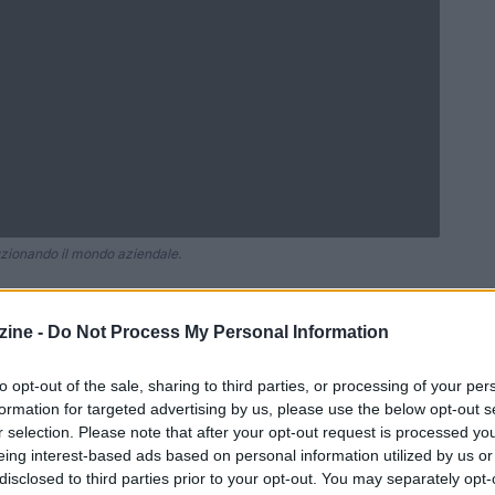
luzionando il mondo aziendale.
ine -
Do Not Process My Personal Information
Ad
hub
Media
POWERED BY
to opt-out of the sale, sharing to third parties, or processing of your per
formation for targeted advertising by us, please use the below opt-out s
r selection. Please note that after your opt-out request is processed y
eing interest-based ads based on personal information utilized by us or
disclosed to third parties prior to your opt-out. You may separately opt-