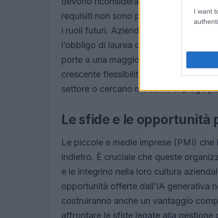
devono riconsiderare le loro strategie 
I want t
requisiti non sono più necessari e qua
authenti
i ruoli futuri. Aziende di fama mondia
l’obbligo di laurea da molte posizioni, 
porte a una maggiore diversità. Que
crescente flessibilità nel mercato del
settore o cercano modelli d’impiego più
Le sfide e le opportunità 
Le piccole e medie imprese (PMI) che 
indietro. È cruciale che queste organi
e le integrino nella loro cultura aziend
opportunità offerte dall’IA generativa n
costruiranno anche un vantaggio competi
affrontare le sfide legate alla gestione