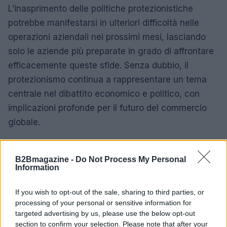
L’inasprimento delle politiche protezionistiche
potrebbe manifestarsi in ulteriori difficoltà nelle
operazioni aziendali nei prossimi mesi, lasciando
solo le aziende più preparate in grado di affrontare
efficacemente queste sfide. Senza dubbio, il
protezionismo continua a rappresentare un tema
centrale nel dibattito economico e politico, con
implicazioni profonde per il futuro del commercio
globale.
B2Bmagazine -
Do Not Process My Personal
AUTORE
Information
AiAdhubMedia
If you wish to opt-out of the sale, sharing to third parties, or
processing of your personal or sensitive information for
targeted advertising by us, please use the below opt-out
section to confirm your selection. Please note that after your