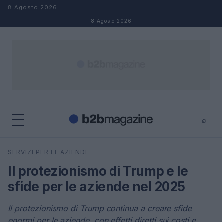
Salta al contenuto
8 Agosto 2026
8 Agosto 2026
⌕
×
⌕
SERVIZI PER LE AZIENDE
Cerca
Il protezionismo di Trump e le
sfide per le aziende nel 2025
Il protezionismo di Trump continua a creare sfide
enormi per le aziende, con effetti diretti sui costi e