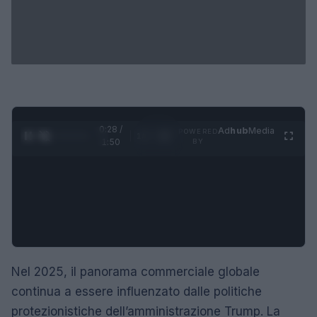
0:29 /
Ad
hub
Media
POWERED
1
/
4
1:50
BY
Nel 2025, il panorama commerciale globale
continua a essere influenzato dalle politiche
protezionistiche dell’amministrazione Trump. La