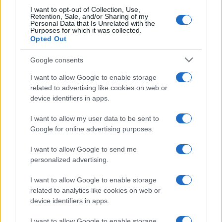
I want to opt-out of Collection, Use,
SERVIZI PER LE AZIENDE
Retention, Sale, and/or Sharing of my
Personal Data that Is Unrelated with the
Purposes for which it was collected.
Opted Out
Google consents
I want to allow Google to enable storage
related to advertising like cookies on web or
device identifiers in apps.
I want to allow my user data to be sent to
Google for online advertising purposes.
Nuovi incentivi INAIL per la sicurezza sul lavoro: ecco
I want to allow Google to send me
le novità del modello OT23 2027
personalized advertising.
Susanna Riva · 8 Ago 2026
I want to allow Google to enable storage
related to analytics like cookies on web or
SERVIZI PER LE AZIENDE
device identifiers in apps.
I want to allow Google to enable storage