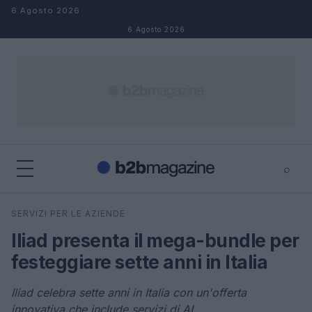
Salta al contenuto
6 Agosto 2026
6 Agosto 2026
⌕
×
⌕
SERVIZI PER LE AZIENDE
Cerca
Iliad presenta il mega-bundle per
festeggiare sette anni in Italia
Iliad celebra sette anni in Italia con un'offerta
innovativa che include servizi di AI.