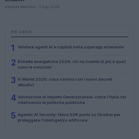
Edoardo Marchesi · 5 Ago 2026
PIÙ LETTI
1
Valutare agenti AI e copiloti nella superapp aziendale
2
Bollette energetiche 2026: chi ne risente di più e quali
sono le soluzioni
3
It-Wallet 2026: cosa cambia con i nuovi decreti
attuativi
4
Valutazione di Impatto Generazionale: come l’Italia sta
ridefinendo le politiche pubbliche
5
Agentic AI Security: Neva SGR punta su Straiker per
proteggere l’intelligenza artificiale