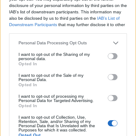
disclosure of your personal information by third parties on the
costruire il futuro del paese. Questo incontro
IAB’s list of downstream participants. This information may
rappresenta un’ulteriore opportunità per Iliad di
also be disclosed by us to third parties on the
IAB’s List of
posizionarsi come leader nel settore e di
Downstream Participants
that may further disclose it to other
third parties.
presentare le proprie innovazioni al pubblico.
Please note that this website/app uses one or more Google
Personal Data Processing Opt Outs
services and may gather and store information including but
not limited to your visit or usage behaviour. You may click to
I want to opt-out of the Sharing of my
AUTORE
personal data.
grant or deny consent to Google and its third-party tags to
AiAdhubMedia
Opted In
use your data for below specified purposes in below Google
consent section.
I want to opt-out of the Sale of my
Personal Data.
Opted In
I want to opt-out of processing my
Personal Data for Targeted Advertising.
Opted In
I want to opt-out of Collection, Use,
Retention, Sale, and/or Sharing of my
Personal Data that Is Unrelated with the
Purposes for which it was collected.
Opted Out