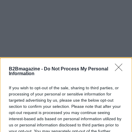
B2Bmagazine -
Do Not Process My Personal
Information
If you wish to opt-out of the sale, sharing to third parties, or
processing of your personal or sensitive information for
targeted advertising by us, please use the below opt-out
Eventi e conferenze
section to confirm your selection. Please note that after your
opt-out request is processed you may continue seeing
Il CEO di Iliad, Benedetto Levi, parteciperà anche
interest-based ads based on personal information utilized by
all’evento “Telco per l’Italia”, dove discuterà di
us or personal information disclosed to third parties prior to
come le telecomunicazioni possono evolversi per
your opt-out. You may separately opt-out of the further