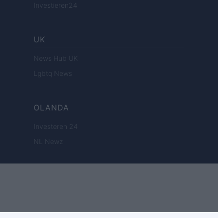
Investieren24
UK
News Hub UK
Lgbtq News
OLANDA
Investeren 24
NL Newz