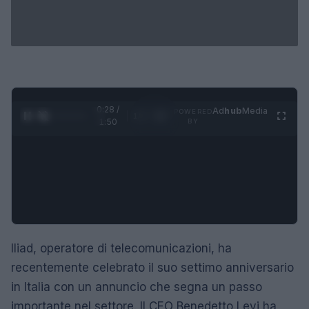
0:29 /
Ad
hub
Media
POWERED
1
/
4
1:50
BY
Iliad, operatore di telecomunicazioni, ha
recentemente celebrato il suo settimo anniversario
in Italia con un annuncio che segna un passo
importante nel settore. Il CEO Benedetto Levi ha