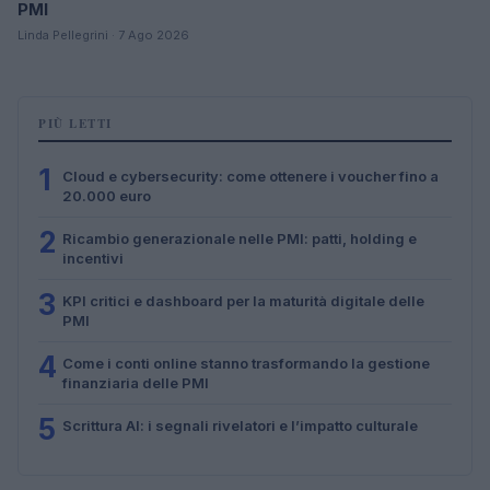
PMI
Linda Pellegrini · 7 Ago 2026
PIÙ LETTI
1
Cloud e cybersecurity: come ottenere i voucher fino a
20.000 euro
2
Ricambio generazionale nelle PMI: patti, holding e
incentivi
3
KPI critici e dashboard per la maturità digitale delle
PMI
4
Come i conti online stanno trasformando la gestione
finanziaria delle PMI
5
Scrittura AI: i segnali rivelatori e l’impatto culturale