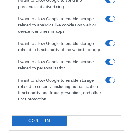
I want to allow Google to send me
Per capitalizzare i benefici dell’
IA
è altresì
personalized advertising.
essenziale definire ruoli chiari per la governance
degli strumenti. Le organizzazioni devono stabilire
I want to allow Google to enable storage
related to analytics like cookies on web or
protocolli di verifica, criteri di auditabilità e
device identifiers in apps.
procedure di trasparenza dei modelli. Solo così si
governa l’interdipendenza tra persone, dati e
I want to allow Google to enable storage
related to functionality of the website or app.
tecnologie senza cedere la sovranità decisionale.
La combinazione di formazione mirata e
I want to allow Google to enable storage
governance strutturata rimane il presupposto per
related to personalization.
un’adozione responsabile ed efficace.
I want to allow Google to enable storage
related to security, including authentication
Impatto occupazionale dell’IA
functionality and fraud prevention, and other
user protection.
L’
intelligenza artificiale
non rappresenta una
sentenza di estinzione occupazionale, ma un
fattore che accelera la trasformazione del mercato
CONFIRM
del lavoro.