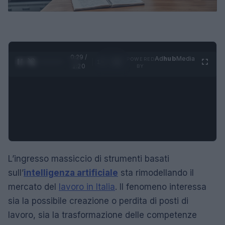
0:30 /
Ad
hub
Media
POWERED
1
/
4
1:20
BY
L’ingresso massiccio di strumenti basati
sull’
intelligenza artificiale
sta rimodellando il
mercato del
lavoro in Italia
. Il fenomeno interessa
sia la possibile creazione o perdita di posti di
lavoro, sia la trasformazione delle competenze