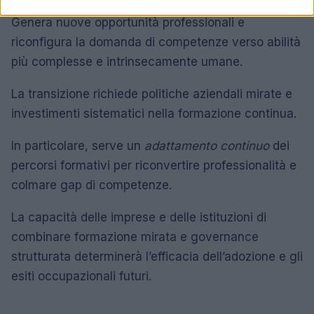
Genera nuove opportunità professionali e
riconfigura la domanda di competenze verso abilità
più complesse e intrinsecamente umane.
La transizione richiede politiche aziendali mirate e
investimenti sistematici nella formazione continua.
In particolare, serve un
adattamento continuo
dei
percorsi formativi per riconvertire professionalità e
colmare gap di competenze.
La capacità delle imprese e delle istituzioni di
combinare formazione mirata e governance
strutturata determinerà l’efficacia dell’adozione e gli
esiti occupazionali futuri.