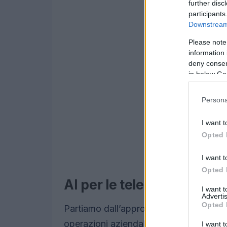
further disc
participants
Downstream 
Please note
information 
deny consent
in below Go
Persona
I want t
Opted 
I want t
Opted 
AI per le telecomunicazio
I want 
Advertis
Opted 
Partiamo dall’approccio più immediato:
operazioni aziendali. Le telco stanno già
I want t