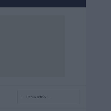
⌕
Cerca