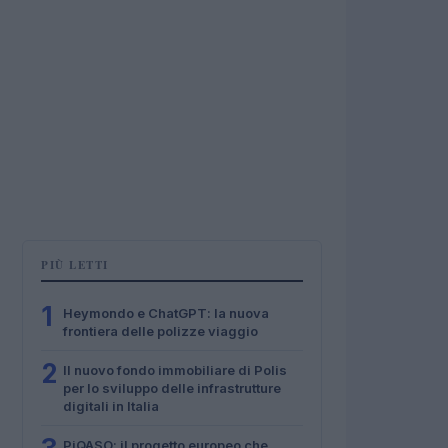
PIÙ LETTI
1
Heymondo e ChatGPT: la nuova
frontiera delle polizze viaggio
2
Il nuovo fondo immobiliare di Polis
per lo sviluppo delle infrastrutture
digitali in Italia
PiQASO: il progetto europeo che