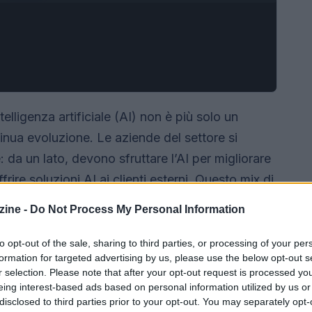
elligenza artificiale (AI) non è più solo un
tinua evoluzione. Le aziende del settore si
 da un lato, devono sfruttare l’AI per migliorare
ffrire soluzioni AI ai clienti esterni. Questo mix di
 del podcast
“Telco for AI vs AI for Telco”
, dove
ine -
Do Not Process My Personal Information
 varie sfaccettature di questa trasformazione.
sse rivoluzionare il nostro modo di
to opt-out of the sale, sharing to third parties, or processing of your per
formation for targeted advertising by us, please use the below opt-out s
r selection. Please note that after your opt-out request is processed y
eing interest-based ads based on personal information utilized by us or
disclosed to third parties prior to your opt-out. You may separately opt-