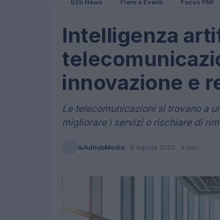
b2b News
Fiere e Eventi
Focus PMI
Intelligenza arti
telecomunicazion
innovazione e r
Le telecomunicazioni si trovano a un b
migliorare i servizi o rischiare di r
AiAdhubMedia
·
8 Agosto 2025
· 4 min