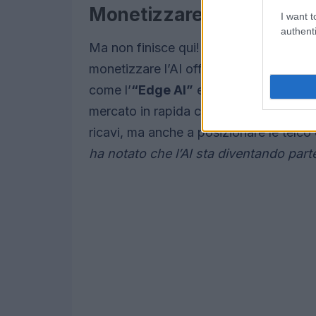
Monetizzare l’AI: il model
I want t
authenti
Ma non finisce qui! C’è anche il model
monetizzare l’AI offrendo soluzioni a 
come l’
“Edge AI”
e i gateway domestici
mercato in rapida crescita. Queste moss
ricavi, ma anche a posizionare le telc
ha notato che l’AI sta diventando parte