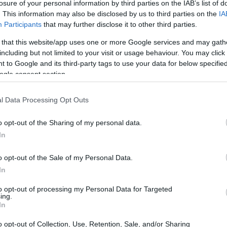
losure of your personal information by third parties on the IAB’s list of
. This information may also be disclosed by us to third parties on the
IA
Participants
that may further disclose it to other third parties.
 that this website/app uses one or more Google services and may gath
including but not limited to your visit or usage behaviour. You may click 
 to Google and its third-party tags to use your data for below specifi
ogle consent section.
l Data Processing Opt Outs
o opt-out of the Sharing of my personal data.
In
o opt-out of the Sale of my Personal Data.
In
ni: ottimizzazione interna
to opt-out of processing my Personal Data for Targeted
ing.
In
 l’AI come strumento per ottimizzare le
 utilizzando l’intelligenza artificiale per
o opt-out of Collection, Use, Retention, Sale, and/or Sharing