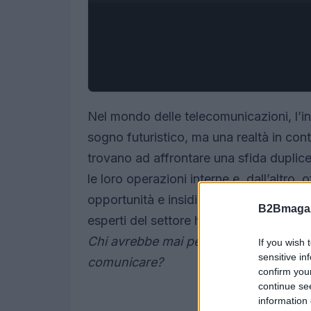
Nel mondo delle telecomunicazioni, l’int
sogno futuristico, ma una realtà in con
trovano ad affrontare una sfida duplice:
le loro operazioni interne e, dall’altro, o
opportunità e insidie è stato al centro
B2Bmagaz
esperti del settore hanno analizzato le
Chi avrebbe mai pensato che l’AI pote
If you wish 
sensitive in
comunicare?
confirm you
continue se
information 