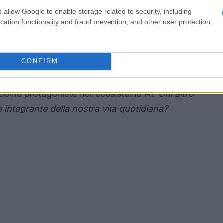
lo “Telco for AI”
o allow Google to enable storage related to security, including
cation functionality and fraud prevention, and other user protection.
lo
“Telco for AI”
, dove gli operatori cercano di
imprese e consumatori. Jarich ha citato esempi
CONFIRM
 intelligenti, che rappresentano una fetta di
e non solo mirano a diversificare le fonti di
o come protagoniste nell’ecosistema AI.
Chi altro
 integrante della nostra vita quotidiana?