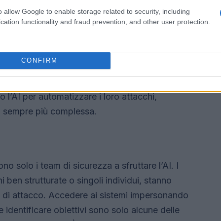
o allow Google to enable storage related to security, including
a fare il suo ingresso nel panorama della
cation functionality and fraud prevention, and other user protection.
nziale rivoluzionario. Immagina un sistema che
 e genera report intelligibili per i professionisti
CONFIRM
enerativa è capace di fare, facilitando il lavoro
 più fruibili. Certo, non è solo un gioco da
o l’AI per automatizzare i loro attacchi,
vi sempre più complessa.
 solo i team di sicurezza a sfruttare l’AI. I
i ben strutturate o singoli individui, stanno
di di attacco. Accedere ai sistemi impersonando
e identificare obiettivi sono solo alcune delle