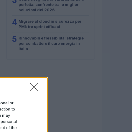
3
perfetta: confronto tra le migliori
soluzioni del 2026
4
Migrare al cloud in sicurezza per
PMI: tre sprint efficaci
5
Rinnovabili e flessibilità: strategie
per combattere il caro energia in
Italia
sonal or
ection to
ou may
 personal
out of the