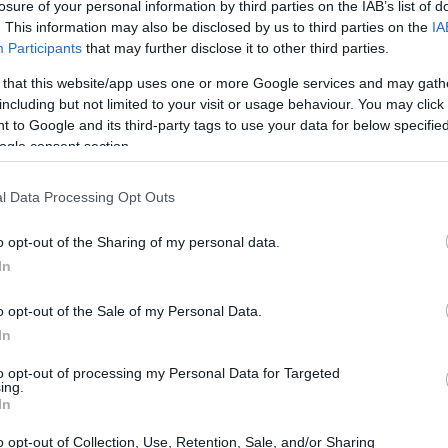
losure of your personal information by third parties on the IAB’s list of
. This information may also be disclosed by us to third parties on the
IA
ci diventano sempre più sofisticati, le aziende si
Participants
that may further disclose it to other third parties.
nza precedenti. Ricordo quando, durante una
 that this website/app uses one or more Google services and may gath
y ci raccontò di come una singola violazione
including but not limited to your visit or usage behaviour. You may click 
’intera organizzazione. È qui che entra in gioco
 to Google and its third-party tags to use your data for below specifi
ogle consent section.
ondamentale per le aziende che desiderano non
ybercriminali.
l Data Processing Opt Outs
o opt-out of the Sharing of my personal data.
In
o opt-out of the Sale of my Personal Data.
In
to opt-out of processing my Personal Data for Targeted
ing.
In
o opt-out of Collection, Use, Retention, Sale, and/or Sharing