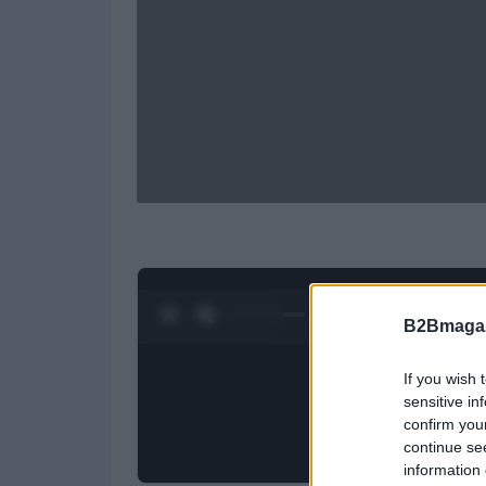
0:28 / 1:50
1
/
4
B2Bmagaz
If you wish 
sensitive in
confirm you
continue se
information 