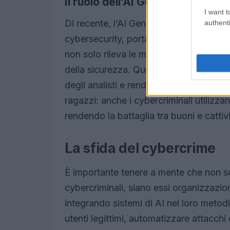
Il ruolo dell’AI Generativa
I want t
Di recente, l’AI Generativa ha iniziato 
authenti
cybersecurity, portando con sé un pote
non solo rileva le minacce, ma le analizza
della sicurezza. Questo è ciò che l’AI G
degli analisti e rendendo le informazioni
ragazzi: anche i cybercriminali utilizzan
rendendo la battaglia tra buoni e catti
La sfida del cybercrime
È importante tenere a mente che non sono
cybercriminali, siano essi organizzazion
integrando sistemi di AI nei loro meto
utenti legittimi, automatizzare attacchi 