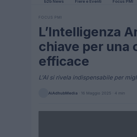
b2b News
Fiere e Eventi
Focus PMI
FOCUS PMI
L’Intelligenza A
chiave per una 
efficace
L'AI si rivela indispensabile per mig
AiAdhubMedia
·
16 Maggio 2025
· 4 min