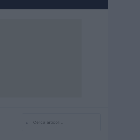
⌕
Cerca