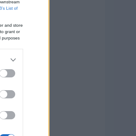
 downstream
B’s List of
er and store
to grant or
ed purposes