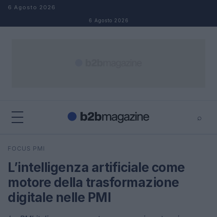
Salta al contenuto
6 Agosto 2026
6 Agosto 2026
⌕
×
⌕
FOCUS PMI
Cerca
L’intelligenza artificiale come
motore della trasformazione
digitale nelle PMI