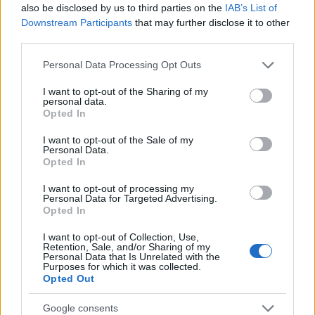
also be disclosed by us to third parties on the
IAB’s List of
Downstream Participants
that may further disclose it to other
third parties.
Please note that this website/app uses one or more Google
Personal Data Processing Opt Outs
services and may gather and store information including but
not limited to your visit or usage behaviour. You may click to
I want to opt-out of the Sharing of my
personal data.
Continua a leggere
grant or deny consent to Google and its third-party tags to
Opted In
use your data for below specified purposes in below Google
consent section.
I want to opt-out of the Sale of my
FOCUS PMI
Personal Data.
Opted In
I want to opt-out of processing my
Personal Data for Targeted Advertising.
Opted In
I want to opt-out of Collection, Use,
Retention, Sale, and/or Sharing of my
Personal Data that Is Unrelated with the
Purposes for which it was collected.
Opted Out
Google consents