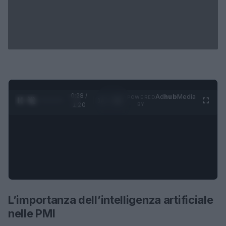
0:29 /
Ad
hub
Media
POWERED
1
/
4
1:20
BY
L’importanza dell’intelligenza artificiale
nelle PMI