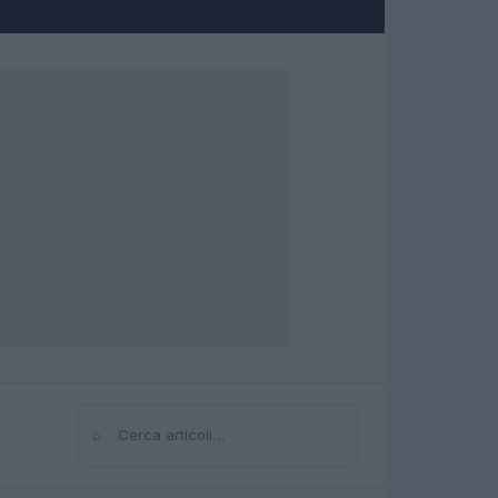
⌕
Cerca