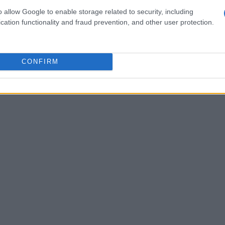
i prezzi e un moltiplicatore cambio se si opera
o allow Google to enable storage related to security, including
cation functionality and fraud prevention, and other user protection.
CONFIRM