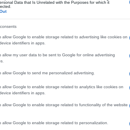
ersonal Data that Is Unrelated with the Purposes for which it
lected.
ra costi del modello
Out
variabili standard. Voci di costo dirette:
spazio
consents
or
personale (trasferte), creatività e
produzione
o allow Google to enable storage related to advertising like cookies on
 capture, CRM/MA. Voci indirette: tempo del team
evice identifiers in apps.
t. A livello di output, definire:
registrati
o allow my user data to be sent to Google for online advertising
pipeline influenzata, ricavi chiusi. Stabilire i
s.
ing room) e inserire i
benchmark
storici per
to allow Google to send me personalized advertising.
resenza, presenza→MQL, MQL→SQL,
d-won).
o allow Google to enable storage related to analytics like cookies on
evice identifiers in apps.
to
(design, campagne, prenotazioni),
on-site
o allow Google to enable storage related to functionality of the website
to
(follow-up, contenuti, nurture). Il modello
 totale, costo per partecipante,
costo per
o allow Google to enable storage related to personalization.
costo per MQL e per opportunità. Prevedere una