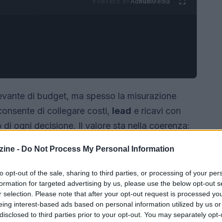
Ad
hub
Media
POWERED BY
levante di budget, ma spesso la misurazione
onsente di collegare costi,
lead
e ricavi con
o di ogni decisione. Il valore sta nella coerenza:
e soglie. Con un template strutturato, il team può
ine -
Do Not Process My Personal Information
e,
attribuire
correttamente l’influenza multi-touch
ashboard
essenziali.
to opt-out of the sale, sharing to third parties, or processing of your per
formation for targeted advertising by us, please use the below opt-out s
r selection. Please note that after your opt-out request is processed y
eing interest-based ads based on personal information utilized by us or
disclosed to third parties prior to your opt-out. You may separately opt-