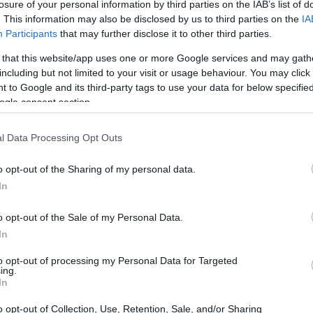
losure of your personal information by third parties on the IAB’s list of
. This information may also be disclosed by us to third parties on the
IA
Participants
that may further disclose it to other third parties.
 that this website/app uses one or more Google services and may gath
including but not limited to your visit or usage behaviour. You may click 
 to Google and its third-party tags to use your data for below specifi
ogle consent section.
l Data Processing Opt Outs
o opt-out of the Sharing of my personal data.
In
o opt-out of the Sale of my Personal Data.
pre voci di costo, calcolo di
CPL
e ROI, regole
In
ce schema di forecast e le
metriche
minime da
to opt-out of processing my Personal Data for Targeted
ing.
ing e revenue che lavorano su eventi fisici,
In
ica per budget, stime e consuntivi.
o opt-out of Collection, Use, Retention, Sale, and/or Sharing