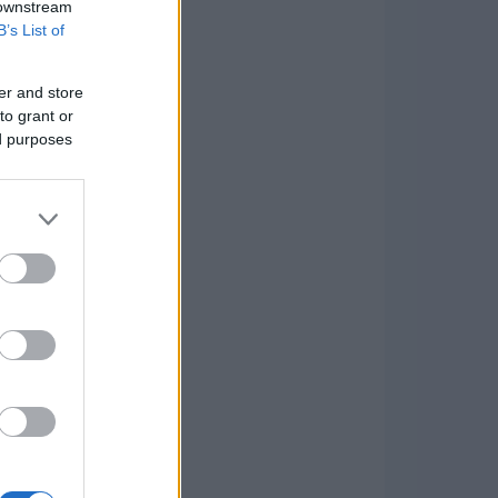
 downstream
B’s List of
er and store
to grant or
ed purposes