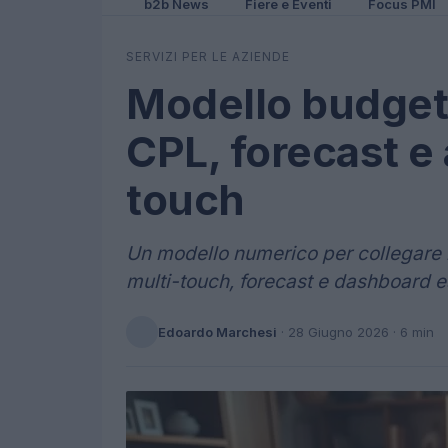
b2b News
Fiere e Eventi
Focus PMI
SERVIZI PER LE AZIENDE
Modello budget 
CPL, forecast e 
touch
Un modello numerico per collegare b
multi-touch, forecast e dashboard e
Edoardo Marchesi
·
28 Giugno 2026
· 6 min