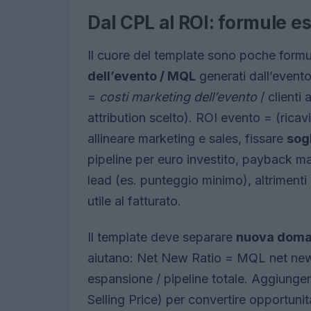
Dal CPL al ROI: formule es
Il cuore del template sono poche formu
dell’evento / MQL
generati dall’even
=
costi marketing dell’evento
/ clienti 
attribution scelto). ROI evento = (ricavi a
allineare marketing e sales, fissare
sog
pipeline per euro investito, payback m
lead (es. punteggio minimo), altrimenti
utile al fatturato.
Il template deve separare
nuova dom
aiutano: Net New Ratio = MQL net new 
espansione / pipeline totale. Aggiunge
Selling Price) per convertire opportunità