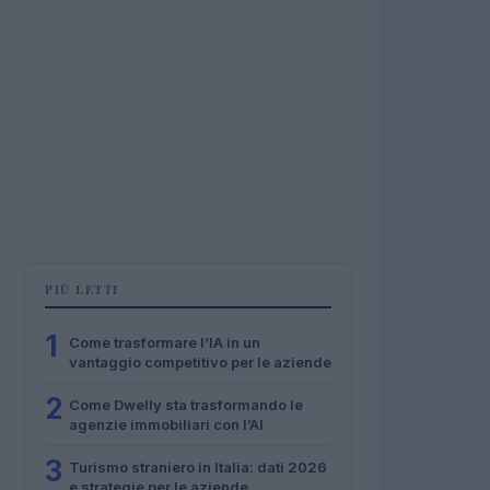
PIÙ LETTI
1
Come trasformare l’IA in un
vantaggio competitivo per le aziende
2
Come Dwelly sta trasformando le
agenzie immobiliari con l’AI
3
Turismo straniero in Italia: dati 2026
e strategie per le aziende