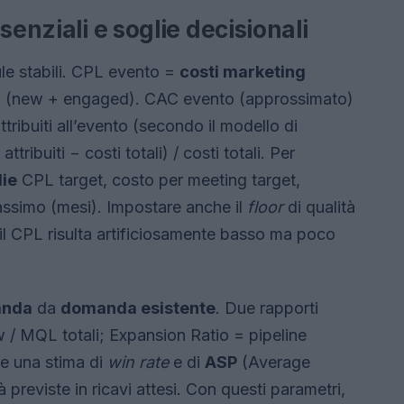
senziali e soglie decisionali
le stabili. CPL evento =
costi marketing
to (new + engaged). CAC evento (approssimato)
attribuiti all’evento (secondo il modello di
ttribuiti − costi totali) / costi totali. Per
lie
CPL target, costo per meeting target,
assimo (mesi). Impostare anche il
floor
di qualità
 il CPL risulta artificiosamente basso ma poco
anda
da
domanda esistente
. Due rapporti
/ MQL totali; Expansion Ratio = pipeline
re una stima di
win rate
e di
ASP
(Average
 previste in ricavi attesi. Con questi parametri,