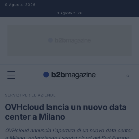
Salta al contenuto
9 Agosto 2026
9 Agosto 2026
⌕
×
⌕
SERVIZI PER LE AZIENDE
Cerca
OVHcloud lancia un nuovo data
center a Milano
OVHcloud annuncia l'apertura di un nuovo data center
a Milano, potenziando i servizi cloud nel Sud Europa.