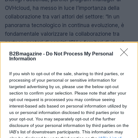
OVHcloud, ha messo in luce l’importanza della
collaborazione tra vari attori del settore: “In un
panorama tecnologico in continua evoluzione, è
fondamentale valorizzare la collaborazione tra
partner, gestori di servizi, ISV e fornitori di cloud.
Questo approccio non solo rafforza il nostro
B2Bmagazine -
Do Not Process My Personal
Information
ecosistema, ma stimola anche l’innovazione,
consentendoci di offrire soluzioni più personalizzate
If you wish to opt-out of the sale, sharing to third parties, or
e di maggior valore ai nostri partner.”.
processing of your personal or sensitive information for
targeted advertising by us, please use the below opt-out
Questo nuovo capitolo di OVHcloud rappresenta
section to confirm your selection. Please note that after your
non solo un’espansione geografica, ma anche
opt-out request is processed you may continue seeing
interest-based ads based on personal information utilized by
un’opportunità per le aziende italiane di accedere a
us or personal information disclosed to third parties prior to
tecnologie di alto livello, garantendo loro una
your opt-out. You may separately opt-out of the further
posizione competitiva nel mercato globale.
disclosure of your personal information by third parties on the
IAB’s list of downstream participants. This information may