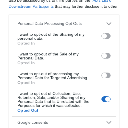
also be disclosed by us to third parties on the
IAB’s List of
Downstream Participants
that may further disclose it to other
third parties.
AUTORE
AiAdhubMedia
Please note that this website/app uses one or more Google
Personal Data Processing Opt Outs
services and may gather and store information including but
not limited to your visit or usage behaviour. You may click to
I want to opt-out of the Sharing of my
personal data.
grant or deny consent to Google and its third-party tags to
Opted In
use your data for below specified purposes in below Google
consent section.
I want to opt-out of the Sale of my
Personal Data.
Opted In
I want to opt-out of processing my
Personal Data for Targeted Advertising.
Opted In
I want to opt-out of Collection, Use,
Retention, Sale, and/or Sharing of my
Personal Data that Is Unrelated with the
Purposes for which it was collected.
Opted Out
Google consents