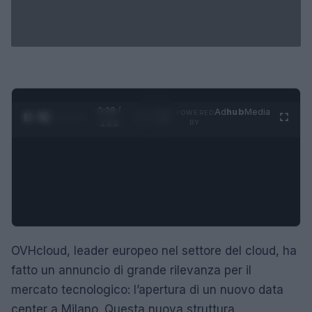
0:29 /
Ad
hub
Media
POWERED
1
/
4
1:23
BY
OVHcloud, leader europeo nel settore del cloud, ha
fatto un annuncio di grande rilevanza per il
mercato tecnologico: l’apertura di un nuovo data
center a Milano. Questa nuova struttura