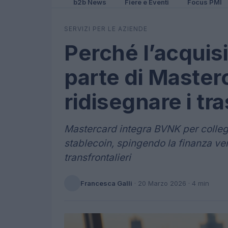
b2b News
Fiere e Eventi
Focus PMI
SERVIZI PER LE AZIENDE
Perché l’acquis
parte di Master
ridisegnare i tr
Mastercard integra BVNK per collegar
stablecoin, spingendo la finanza ve
transfrontalieri
Francesca Galli
·
20 Marzo 2026
· 4 min