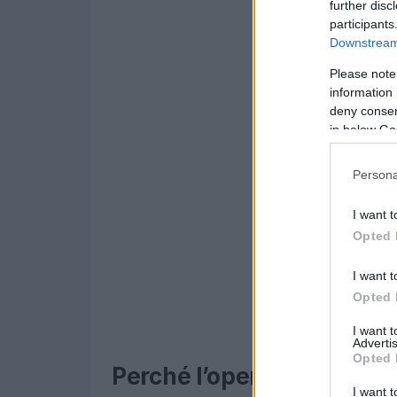
further disc
participants
Downstream 
Please note
information 
deny consent
in below Go
Persona
I want t
Opted 
I want t
Opted 
I want 
Advertis
Opted 
Perché l’operazione ha va
I want t