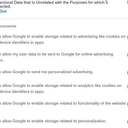
ersonal Data that Is Unrelated with the Purposes for which it
esse Hemson‑Struthers,
BVNK
ha sviluppato
lected.
Out
i in stablecoin
e collega sistemi fiat a reti
iarato di aver elaborato circa
30 miliardi di
consents
orando con aziende come Worldpay, Deel e
o allow Google to enable storage related to advertising like cookies on
a rete globale di
Mastercard
significa offrire alle
evice identifiers in apps.
overe valore in modo istantaneo e interoperabile,
o allow my user data to be sent to Google for online advertising
fficienza delle soluzioni
on-chain
.
s.
to allow Google to send me personalized advertising.
rativo
ansfrontalieri e le rimesse al
global payroll
e ai
o allow Google to enable storage related to analytics like cookies on
evice identifiers in apps.
ti sono cruciali.
BVNK
sostiene trasferimenti in
ttendo a imprese e fornitori di ottimizzare
o allow Google to enable storage related to functionality of the website
ard
si tratta di allargare l’orizzonte d’offerta: non
rsi alternativi basati su
moneta tokenizzata
per
o allow Google to enable storage related to personalization.