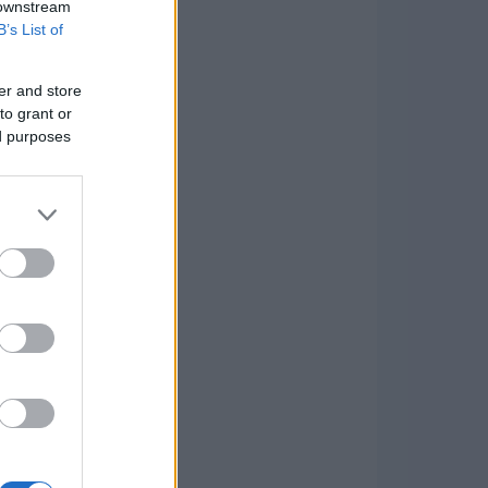
 downstream
B’s List of
er and store
to grant or
ed purposes