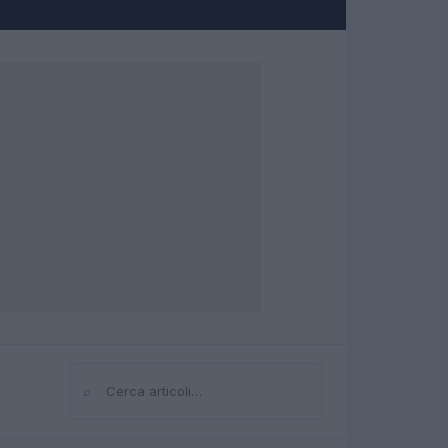
⌕
Cerca