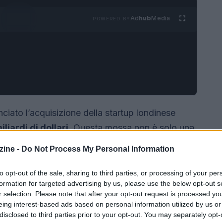
Ad
hub
Media
POWERED BY
ciato l’acquisizione della startup londinese
iliardi di dollari
. Questa mossa non è solo una
peratore storico dei pagamenti di inserirsi nella
ine -
Do Not Process My Personal Information
i, dove le
stablecoin
assumono il ruolo di
t speculativo. Il passaggio mette in luce la
to opt-out of the sale, sharing to third parties, or processing of your per
formation for targeted advertising by us, please use the below opt-out s
 tecnologie basate su
blockchain
, con
r selection. Please note that after your opt-out request is processed y
ntech e imprese che eseguono pagamenti
eing interest-based ads based on personal information utilized by us or
disclosed to third parties prior to your opt-out. You may separately opt-