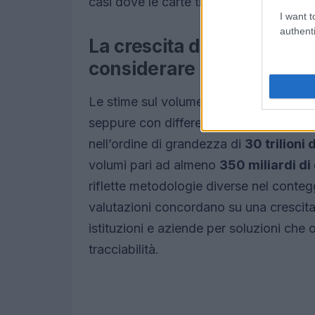
casi dove le carte tradizionali sono men
I want t
authenti
La crescita del mercato de
considerare
Le stime sul volume delle transazioni i
seppure con differenze tra le fonti. Alcu
nell’ordine di grandezza di
30 trilioni d
volumi pari ad almeno
350 miliardi di 
riflette metodologie diverse nel contegg
valutazioni concordano su una crescita
istituzioni e aziende per soluzioni che of
tracciabilità.