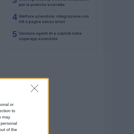
3
per le pratiche scorrette
4
Welfare aziendale: integrazione con
HR e paghe senza errori
5
Valutare agenti AI e copiloti nella
superapp aziendale
sonal or
ection to
ou may
 personal
out of the