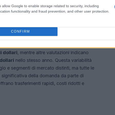
o efficaci.
o allow Google to enable storage related to security, including
cation functionality and fraud prevention, and other user protection.
lle stablecoin e i numeri da
CONFIRM
n
stablecoin
mostrano trend di forte crescita,
ne analisi riportano cifre globali per il 2026
i dollari
, mentre altre valutazioni indicano
dollari
nello stesso anno. Questa variabilità
io e segmenti di mercato distinti, ma tutte le
 significativa della domanda da parte di
frano trasferimenti rapidi, costi ridotti e