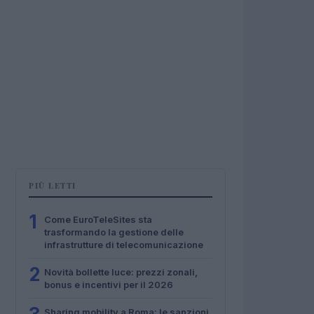
PIÙ LETTI
1
Come EuroTeleSites sta
trasformando la gestione delle
infrastrutture di telecomunicazione
2
Novità bollette luce: prezzi zonali,
bonus e incentivi per il 2026
Sharing mobility a Roma: le sanzioni