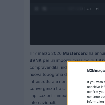
0:28 / 1:23
1
/
4
Il 17 marzo 2026
Mastercard
ha annun
BVNK
per un importo massimo di
1,8 m
compravendita: indica la volontà di un o
B2Bmagaz
nuova topografia dei pagamenti digital
infrastruttura e non più soltanto di asse
If you wish 
sensitive in
convergenza tra circuiti tradizionali e
confirm you
implicazioni immediate per banche, fi
continue se
information 
internazionali.