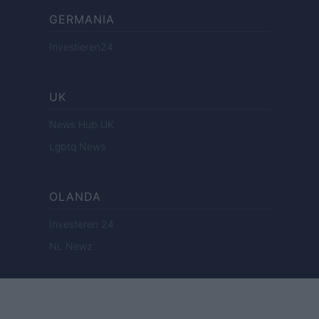
GERMANIA
Investieren24
UK
News Hub UK
Lgbtq News
OLANDA
Investeren 24
NL Newz