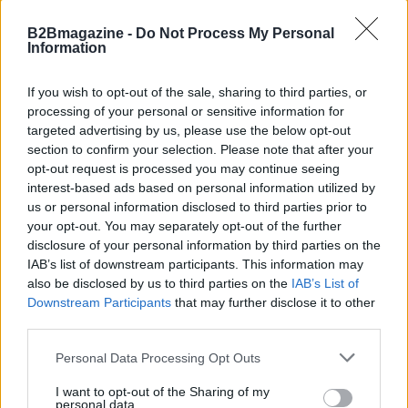
mobili internazionali. Le eSIM Airalo vengono
acquistate tramite applicazione mobile e associate
B2Bmagazine -
Do Not Process My Personal
Information
direttamente al dispositivo compatibile.
Holafly: internet illimitato per chi non vuole
If you wish to opt-out of the sale, sharing to third parties, or
processing of your personal or sensitive information for
limiti di Giga
targeted advertising by us, please use the below opt-out
Holafly
ha costruito la propria identità attorno alla
section to confirm your selection. Please note that after your
opt-out request is processed you may continue seeing
connettività senza limiti, offrendo eSIM
interest-based ads based on personal information utilized by
internazionali dedicate sia a singoli Paesi sia a
us or personal information disclosed to third parties prior to
intere regioni. La piattaforma propone piani con dati
your opt-out. You may separately opt-out of the further
disclosure of your personal information by third parties on the
illimitati, ideali per chi desidera evitare il
IAB’s list of downstream participants. This information may
monitoraggio continuo dei consumi dati.
also be disclosed by us to third parties on the
IAB’s List of
Downstream Participants
that may further disclose it to other
Holafly affianca ai classici piani per singole
third parties.
destinazioni anche abbonamenti globali mensili,
Please note that this website/app uses one or more Google
Personal Data Processing Opt Outs
pensati per chi rimane all’estero oltre trenta giorni o
services and may gather and store information including but
not limited to your visit or usage behaviour. You may click to
I want to opt-out of the Sharing of my
si sposta frequentemente tra più Paesi. La
personal data.