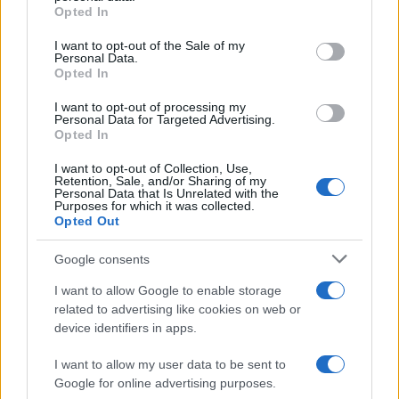
grant or deny consent to Google and its third-party tags to
presenza di una connessione di riserva può ridurre
Opted In
use your data for below specified purposes in below Google
il rischio di interruzioni durante videoconferenze,
consent section.
I want to opt-out of the Sale of my
Personal Data.
attività professionali o trasferimenti internazionali.
Opted In
Holafly propone inoltre una copertura adatta a
I want to opt-out of processing my
Personal Data for Targeted Advertising.
contesti di mobilità molto differenti, con pacchetti
Opted In
regionali dedicati ad Asia, America Centrale,
I want to opt-out of Collection, Use,
Europa
Orientale e combinazioni specifiche come
Retention, Sale, and/or Sharing of my
Personal Data that Is Unrelated with the
Cina-Hong Kong-Macao o Giappone-Cina. Il
Purposes for which it was collected.
Opted Out
catalogo include anche eSIM dedicate alle
crociere, segmento ancora poco presidiato nel
Google consents
mercato eSIM.
I want to allow Google to enable storage
related to advertising like cookies on web or
GigSky: internet per professionisti e
device identifiers in apps.
viaggiatori esigenti
I want to allow my user data to be sent to
GigSky
si rivolge soprattutto a professionisti,
Google for online advertising purposes.