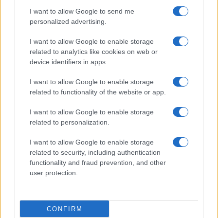
viaggiatori frequenti e utenti che richiedono
I want to allow Google to send me
connettività stabile in contesti nei quali il roaming
personalized advertising.
tradizionale può risultare costoso o poco affidabile.
Il servizio si presenta come una soluzione
I want to allow Google to enable storage
related to analytics like cookies on web or
internazionale orientata a mobilità continua,
device identifiers in apps.
copertura globale e gestione semplificata dei dati
mobili.
I want to allow Google to enable storage
related to functionality of the website or app.
GigSky costruisce la propria offerta attorno a un
I want to allow Google to enable storage
modello flessibile che combina piani nazionali,
related to personalization.
regionali e internazionali. L’azienda punta su piani
I want to allow Google to enable storage
dati flessibili, gestione dinamica delle ricariche e
related to security, including authentication
connettività specializzata per crociere, voli e aree
functionality and fraud prevention, and other
remote.
user protection.
GigSky propone inoltre offerte che spaziano da
piccoli pacchetti da 1 GB fino ai dati illimitati.
CONFIRM