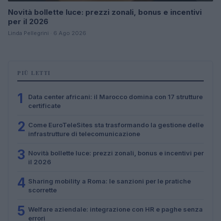
Novità bollette luce: prezzi zonali, bonus e incentivi
per il 2026
Linda Pellegrini · 6 Ago 2026
PIÙ LETTI
1
Data center africani: il Marocco domina con 17 strutture
certificate
2
Come EuroTeleSites sta trasformando la gestione delle
infrastrutture di telecomunicazione
3
Novità bollette luce: prezzi zonali, bonus e incentivi per
il 2026
4
Sharing mobility a Roma: le sanzioni per le pratiche
scorrette
5
Welfare aziendale: integrazione con HR e paghe senza
errori