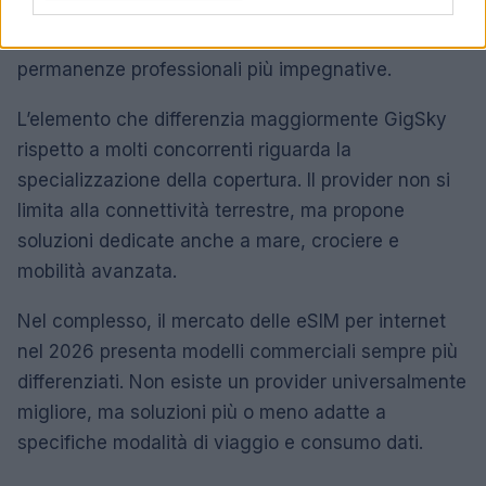
Questa varietà consente di soddisfare esigenze
molto differenti, dal viaggio breve fino a
permanenze professionali più impegnative.
L’elemento che differenzia maggiormente GigSky
rispetto a molti concorrenti riguarda la
specializzazione della copertura. Il provider non si
limita alla connettività terrestre, ma propone
soluzioni dedicate anche a mare, crociere e
mobilità avanzata.
Nel complesso, il mercato delle eSIM per internet
nel 2026 presenta modelli commerciali sempre più
differenziati. Non esiste un provider universalmente
migliore, ma soluzioni più o meno adatte a
specifiche modalità di viaggio e consumo dati.