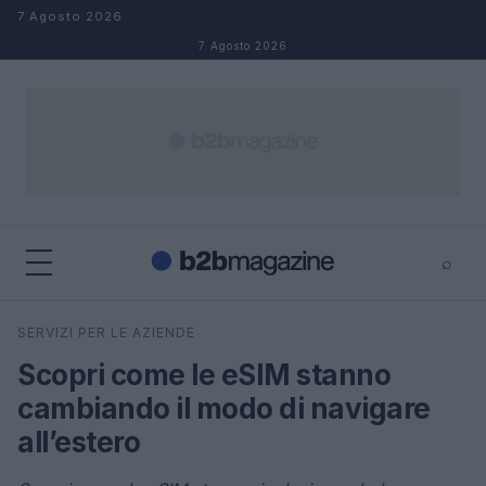
Salta al contenuto
7 Agosto 2026
7 Agosto 2026
⌕
×
⌕
SERVIZI PER LE AZIENDE
Cerca
Scopri come le eSIM stanno
cambiando il modo di navigare
all’estero