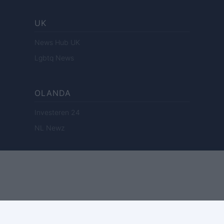
UK
News Hub UK
Lgbtq News
OLANDA
Investeren 24
NL Newz