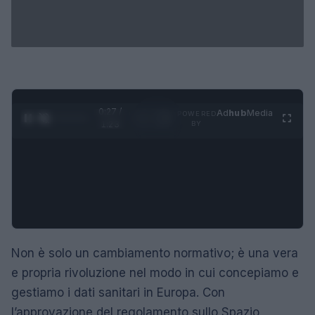
0:28 /
Ad
hub
Media
POWERED
1
/
4
1:23
BY
Non è solo un cambiamento normativo; è una vera
e propria rivoluzione nel modo in cui concepiamo e
gestiamo i dati sanitari in Europa. Con
l’approvazione del regolamento sullo Spazio