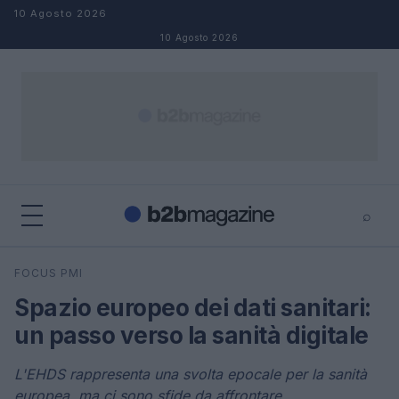
Salta al contenuto
10 Agosto 2026
10 Agosto 2026
⌕
×
⌕
FOCUS PMI
Cerca
Spazio europeo dei dati sanitari:
un passo verso la sanità digitale
L'EHDS rappresenta una svolta epocale per la sanità
europea, ma ci sono sfide da affrontare.