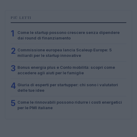
PIÙ LETTI
1
Come le startup possono crescere senza dipendere
dai round di finanziamento
2
Commissione europea lancia Scaleup Europe: 5
miliardi per le startup innovative
3
Bonus energia plus e Conto mobilità: scopri come
accedere agli aiuti per le famiglie
4
Giuria di esperti per startupper: chi sono i valutatori
delle tue idee
5
Come le rinnovabili possono ridurre i costi energetici
per le PMI italiane