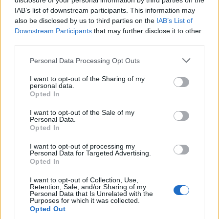
disclosure of your personal information by third parties on the
IAB’s list of downstream participants. This information may
also be disclosed by us to third parties on the
IAB’s List of
Downstream Participants
that may further disclose it to other
third parties.
Please note that this website/app uses one or more Google
Personal Data Processing Opt Outs
AUTORE
services and may gather and store information including but
AiAdhubMedia
not limited to your visit or usage behaviour. You may click to
I want to opt-out of the Sharing of my
personal data.
grant or deny consent to Google and its third-party tags to
Opted In
use your data for below specified purposes in below Google
consent section.
I want to opt-out of the Sale of my
Personal Data.
Opted In
I want to opt-out of processing my
Personal Data for Targeted Advertising.
Opted In
I want to opt-out of Collection, Use,
Retention, Sale, and/or Sharing of my
Personal Data that Is Unrelated with the
Purposes for which it was collected.
Opted Out