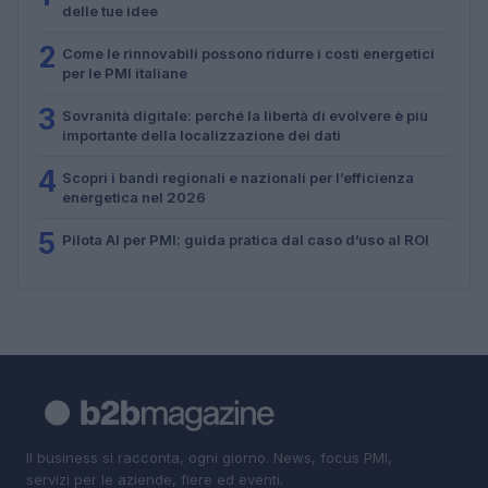
delle tue idee
2
Come le rinnovabili possono ridurre i costi energetici
per le PMI italiane
3
Sovranità digitale: perché la libertà di evolvere è più
importante della localizzazione dei dati
4
Scopri i bandi regionali e nazionali per l’efficienza
energetica nel 2026
5
Pilota AI per PMI: guida pratica dal caso d’uso al ROI
Il business si racconta, ogni giorno. News, focus PMI,
servizi per le aziende, fiere ed eventi.