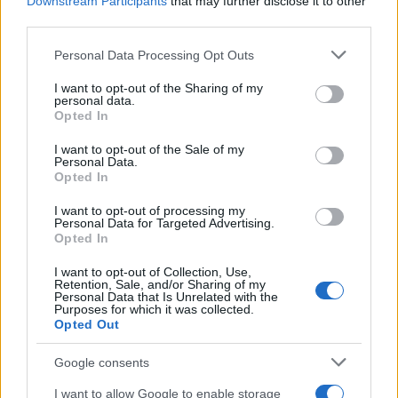
Downstream Participants
that may further disclose it to other
third parties.
Please note that this website/app uses one or more Google
Personal Data Processing Opt Outs
services and may gather and store information including but
Continua a leggere
not limited to your visit or usage behaviour. You may click to
I want to opt-out of the Sharing of my
personal data.
grant or deny consent to Google and its third-party tags to
Opted In
use your data for below specified purposes in below Google
FOCUS PMI
consent section.
I want to opt-out of the Sale of my
Personal Data.
Opted In
I want to opt-out of processing my
Personal Data for Targeted Advertising.
Opted In
I want to opt-out of Collection, Use,
Retention, Sale, and/or Sharing of my
Personal Data that Is Unrelated with the
Purposes for which it was collected.
Opted Out
Google consents
Giuria di esperti per startupper: chi sono i valutatori
I want to allow Google to enable storage