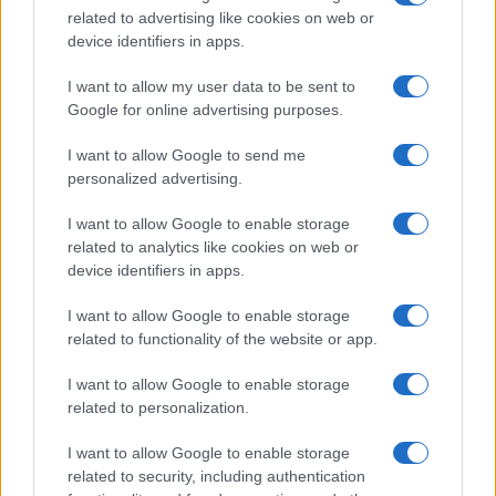
delle tue idee
related to advertising like cookies on web or
Martina Marchesi · 9 Ago 2026
device identifiers in apps.
FOCUS PMI
I want to allow my user data to be sent to
Google for online advertising purposes.
I want to allow Google to send me
personalized advertising.
I want to allow Google to enable storage
related to analytics like cookies on web or
device identifiers in apps.
I want to allow Google to enable storage
related to functionality of the website or app.
I want to allow Google to enable storage
Come le rinnovabili possono ridurre i costi energetici
related to personalization.
per le PMI italiane
Linda Pellegrini · 9 Ago 2026
I want to allow Google to enable storage
related to security, including authentication
FOCUS PMI