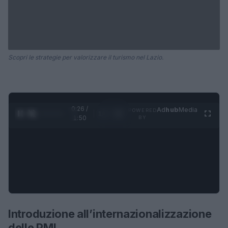
Scopri le strategie per valorizzare il turismo nel Lazio.
0:27 /
Ad
hub
Media
POWERED
1
/
4
1:50
BY
Introduzione all’internazionalizzazione
delle PMI