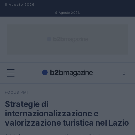
Salta al contenuto
9 Agosto 2026
9 Agosto 2026
⌕
×
⌕
FOCUS PMI
Cerca
Strategie di
internazionalizzazione e
valorizzazione turistica nel Lazio