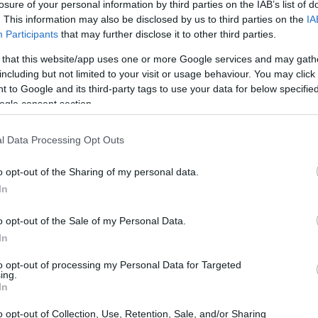
losure of your personal information by third parties on the IAB’s list of
o è un obiettivo ambizioso per molte aziende B2B.
. This information may also be disclosed by us to third parties on the
IA
 valido, ma di possedere una visione chiara e
Participants
that may further disclose it to other third parties.
le. In questo articolo, esamineremo le migliori
 that this website/app uses one or more Google services and may gath
o sviluppo internazionale, ponendo l’accento su
including but not limited to your visit or usage behaviour. You may click 
 to Google and its third-party tags to use your data for below specifi
a, email marketing e una presenza online
ogle consent section.
l Data Processing Opt Outs
o opt-out of the Sharing of my personal data.
In
o opt-out of the Sale of my Personal Data.
In
to opt-out of processing my Personal Data for Targeted
ing.
In
o opt-out of Collection, Use, Retention, Sale, and/or Sharing