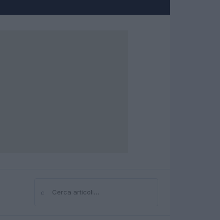
⌕
Cerca