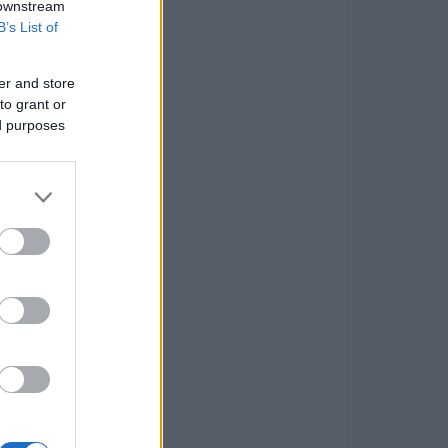
 downstream
B’s List of
er and store
to grant or
ed purposes