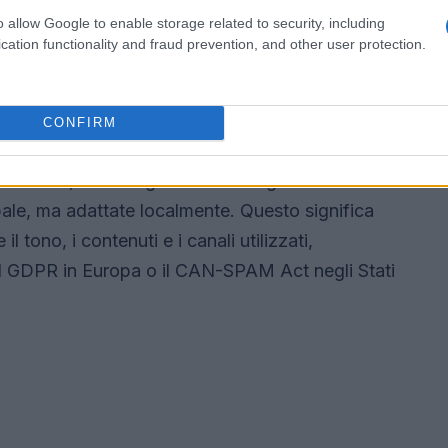
ase al pubblico target;
o allow Google to enable storage related to security, including
tività commerciali.
cation functionality and fraud prevention, and other user protection.
ocal
CONFIRM
strategia universale per l’export. Ogni paese ha
. Pertanto, le strategie di marketing devono
obale, ma adattate localmente. Questo significa
l tono, i contenuti e i canali utilizzati,
il GDPR in Europa o il CAN-SPAM Act negli Stati