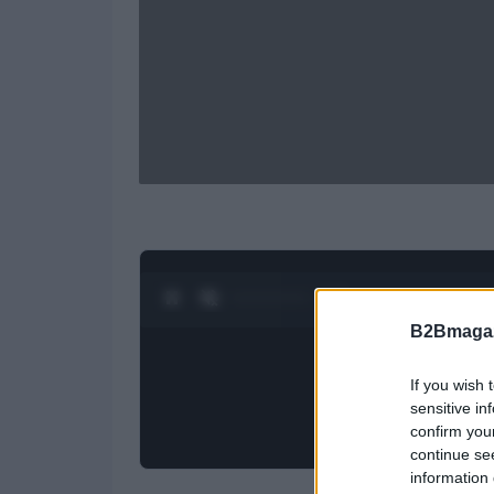
0:26 / 1:21
1
/
4
B2Bmagaz
If you wish 
sensitive in
confirm you
continue se
information 