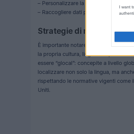
– Personalizzare la comunicazione in b
I want t
– Raccogliere dati per ottimizzare le at
authenti
Strategie di marketing gl
È importante notare che non esiste una 
la propria cultura, lingua e aspettative
essere “glocal”: concepite a livello gl
localizzare non solo la lingua, ma anche i
rispettando le normative vigenti come 
Uniti.