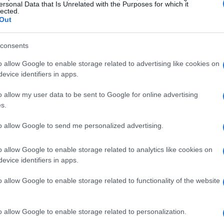
ersonal Data that Is Unrelated with the Purposes for which it
lected.
Out
consents
o allow Google to enable storage related to advertising like cookies on
l’espansione internazionale
evice identifiers in apps.
o allow my user data to be sent to Google for online advertising
o le regole del gioco per le aziende che
s.
ggi, anche una piccola e media impresa (PMI)
to allow Google to send me personalized advertising.
o grazie a strumenti online mirati. Questo
ponenziale, spingendo molte realtà B2B a
o allow Google to enable storage related to analytics like cookies on
tuali, generazione di lead e vendite internazionali.
evice identifiers in apps.
o allow Google to enable storage related to functionality of the website
taggi in un contesto competitivo, come la
o allow Google to enable storage related to personalization.
rcati;