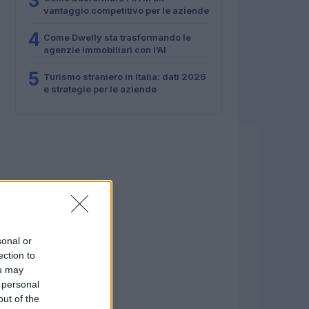
3
vantaggio competitivo per le aziende
4
Come Dwelly sta trasformando le
agenzie immobiliari con l’AI
5
Turismo straniero in Italia: dati 2026
e strategie per le aziende
sonal or
ection to
ou may
 personal
out of the