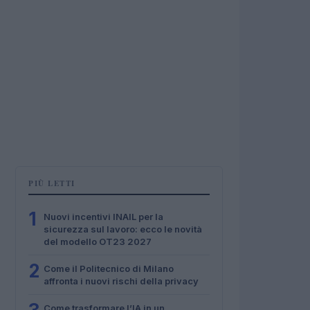
PIÙ LETTI
1
Nuovi incentivi INAIL per la
sicurezza sul lavoro: ecco le novità
del modello OT23 2027
2
Come il Politecnico di Milano
affronta i nuovi rischi della privacy
Come trasformare l’IA in un