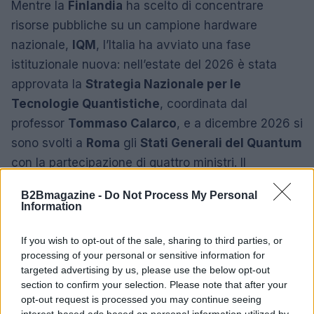
Mentre la
Finlandia
ha scelto di concentrare
risorse pubbliche su un campione hardware
nazionale,
IQM
, l’Italia ha avviato una fase
istituzionale nuova: nell’estate del 2026 è stata
approvata la
Strategia Nazionale per le
Tecnologie Quantistiche
, coordinata dal
professor
Tommaso Calarco
, e a dicembre 2026 si
sono svolti a
Roma
gli
Stati Generali del Quantum
con la partecipazione di quattro ministri. Il
messaggio è chiaro: il quantum richiede impegno
B2Bmagazine -
Do Not Process My Personal
pubblico e privato.
Information
In più, portare Algorithmiq a Milano significa offrire
If you wish to opt-out of the sale, sharing to third parties, or
opportunità ai talenti italiani della fisica quantistica
processing of your personal or sensitive information for
targeted advertising by us, please use the below opt-out
— già prima del trasferimento l’azienda contava
section to confirm your selection. Please note that after your
cinque ricercatori basati in Italia operanti da remoto
opt-out request is processed you may continue seeing
— e posizionarsi per sfruttare i futuri strumenti
interest-based ads based on personal information utilized by