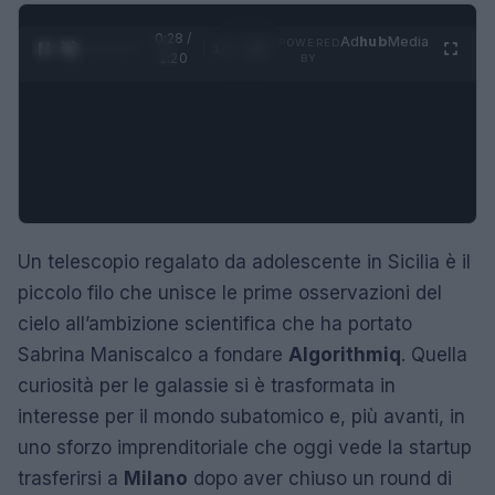
0:29 /
Ad
hub
Media
POWERED
1
/
4
1:20
BY
Un telescopio regalato da adolescente in Sicilia è il
piccolo filo che unisce le prime osservazioni del
cielo all’ambizione scientifica che ha portato
Sabrina Maniscalco a fondare
Algorithmiq
. Quella
curiosità per le galassie si è trasformata in
interesse per il mondo subatomico e, più avanti, in
uno sforzo imprenditoriale che oggi vede la startup
trasferirsi a
Milano
dopo aver chiuso un round di