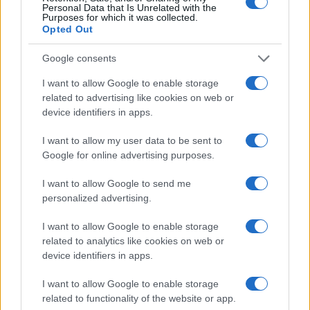
Personal Data that Is Unrelated with the
opportunità nazionali e internazionali.
Purposes for which it was collected.
Opted Out
Google consents
AUTORE
Emanuele Tassinari
I want to allow Google to enable storage
related to advertising like cookies on web or
Emanuele Tassinari, restauratore torinese,
device identifiers in apps.
trasformò il recupero di un portone
settecentesco in un caso-studio pubblicato: in
I want to allow my user data to be sent to
redazione guida le rubriche sul restauro e le
Google for online advertising purposes.
tecniche tradizionali. Tiene un diario tecnico
con annotazioni sulle finiture storiche che usa
I want to allow Google to send me
come riferimento in ogni servizio.
personalized advertising.
I want to allow Google to enable storage
related to analytics like cookies on web or
device identifiers in apps.
I want to allow Google to enable storage
related to functionality of the website or app.