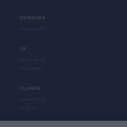
GERMANIA
Investieren24
UK
News Hub UK
Lgbtq News
OLANDA
Investeren 24
NL Newz