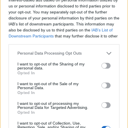
us or personal information disclosed to third parties prior to
europei: l’Unione Europea ha destinato oltre
11
your opt-out. You may separately opt-out of the further
miliardi
alla ricerca quantistica e il
Quantum Act
è
disclosure of your personal information by third parties on the
atteso nel 2026. In questo contesto il ritorno
IAB’s list of downstream participants. This information may
also be disclosed by us to third parties on the
IAB’s List of
assume il valore di un investimento sul lungo
Downstream Participants
that may further disclose it to other
periodo e sulla costruzione di un
campione
third parties.
nazionale
.
Please note that this website/app uses one or more Google
Personal Data Processing Opt Outs
services and may gather and store information including but
La vicenda di Sabrina Maniscalco unisce due
not limited to your visit or usage behaviour. You may click to
I want to opt-out of the Sharing of my
personal data.
mondi che spesso vengono presentati come
grant or deny consent to Google and its third-party tags to
Opted In
use your data for below specified purposes in below Google
opposti: la concretezza operativa dell’impresa e il
consent section.
I want to opt-out of the Sale of my
rigore dell’accademia, la logica nordica e la
Personal Data.
creatività mediterranea. Dal telescopio della sua
Opted In
giovinezza alla guida di una realtà che vuole
I want to opt-out of processing my
Personal Data for Targeted Advertising.
rendere il
quantum computing
uno strumento utile
Opted In
per la medicina, la storia mostra come visione e
I want to opt-out of Collection, Use,
capacità esecutiva possano convergere per creare
Retention, Sale, and/or Sharing of my