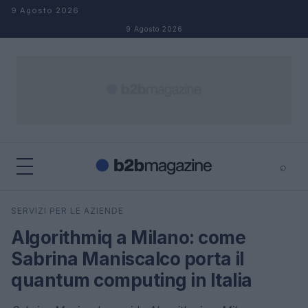
Salta al contenuto
9 Agosto 2026
9 Agosto 2026
⌕
×
⌕
SERVIZI PER LE AZIENDE
Cerca
Algorithmiq a Milano: come
Sabrina Maniscalco porta il
quantum computing in Italia