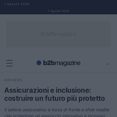
Salta al contenuto
7 Agosto 2026
7 Agosto 2026
⌕
×
⌕
B2B NEWS
Cerca
Assicurazioni e inclusione:
costruire un futuro più protetto
Il settore assicurativo si trova di fronte a sfide inedite
che richiedono un approccio innovativo e inclusivo.