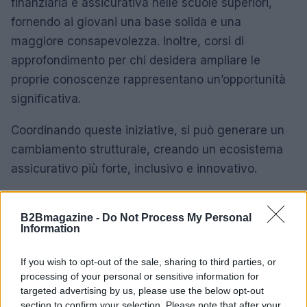
finanziaria e assicurativa nelle scuole superiori,
fornendo ai giovani una base solida e una
maggiore consapevolezza. Inoltre, corsi di
approfondimento per chi desidera ampliare le
proprie conoscenze rappresentano un’opportunità
significativa.
Coordinando queste iniziative, si può generare un
cambiamento strutturale, creando un ecosistema
assicurativo più forte, inclusivo e innovativo.
B2Bmagazine -
Do Not Process My Personal
AUTORE
Information
AiAdhubMedia
If you wish to opt-out of the sale, sharing to third parties, or
processing of your personal or sensitive information for
targeted advertising by us, please use the below opt-out
section to confirm your selection. Please note that after your