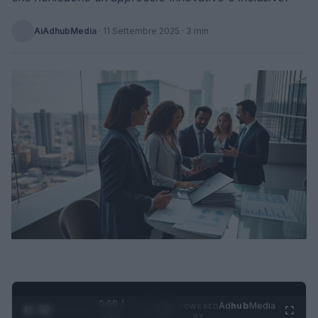
AiAdhubMedia
·
11 Settembre 2025
· 3 min
0:10 /
Ad
hub
Media
POWERED
1
/
4
1:23
BY