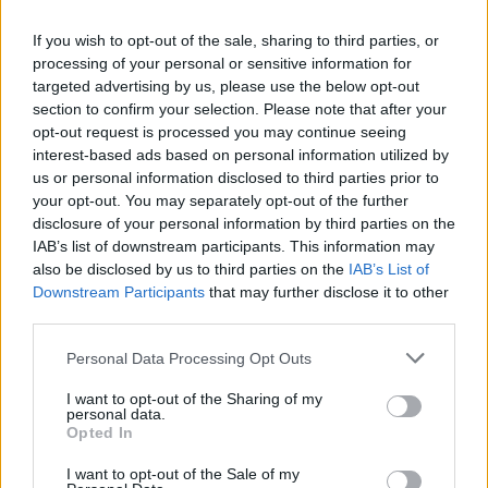
Il nostro team di esperti è a disposizione per offrirti
If you wish to opt-out of the sale, sharing to third parties, or
una consulenza personalizzata e aiutarti a
processing of your personal or sensitive information for
targeted advertising by us, please use the below opt-out
massimizzare le opportunità offerte dal Bando INAIL
section to confirm your selection. Please note that after your
2025.
opt-out request is processed you may continue seeing
interest-based ads based on personal information utilized by
Domande frequenti sul bando INAIL
us or personal information disclosed to third parties prior to
your opt-out. You may separately opt-out of the further
Il Modello 231 è obbligatorio?
No, ma è altamente
disclosure of your personal information by third parties on the
IAB’s list of downstream participants. This information may
raccomandato per prevenire responsabilità
also be disclosed by us to third parties on the
IAB’s List of
amministrative.
Downstream Participants
that may further disclose it to other
third parties.
Serve un Organismo di Vigilanza per
Please note that this website/app uses one or more Google
Personal Data Processing Opt Outs
partecipare?
Sì, è un elemento fondamentale del
services and may gather and store information including but
modello.
not limited to your visit or usage behaviour. You may click to
I want to opt-out of the Sharing of my
personal data.
grant or deny consent to Google and its third-party tags to
Opted In
Dove posso trovare le date aggiornate del
use your data for below specified purposes in below Google
consent section.
bando?
Sul sito ufficiale di INAIL, nella sezione
I want to opt-out of the Sale of my