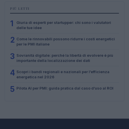
PIÙ LETTI
1
Giuria di esperti per startupper: chi sono i valutatori
delle tue idee
2
Come le rinnovabili possono ridurre i costi energetici
per le PMI italiane
3
Sovranità digitale: perché la libertà di evolvere è più
importante della localizzazione dei dati
4
Scopri i bandi regionali e nazionali per l’efficienza
energetica nel 2026
5
Pilota AI per PMI: guida pratica dal caso d’uso al ROI