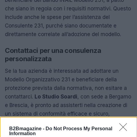
beneficiare del Bando INAIL Modello 231, a patto
che siano in regola con i requisiti normativi. Questo
include anche le spese per l’assistenza del
Consulente 231, purché siano documentate e
direttamente correlate all’adozione del modello.
Contattaci per una consulenza
personalizzata
Se la tua azienda è interessata ad adottare un
Modello Organizzativo 231 e beneficiare della
protezione prevista dalla normativa, non esitare a
contattarci.
Lo Studio Soardi
, con sede a Bergamo
e Brescia, è pronto ad assisterti nella creazione di
un sistema di conformità efficace e sicuro,
garantendo supporto durante tutte le fasi del
B2Bmagazine -
Do Not Process My Personal
processo.
Information