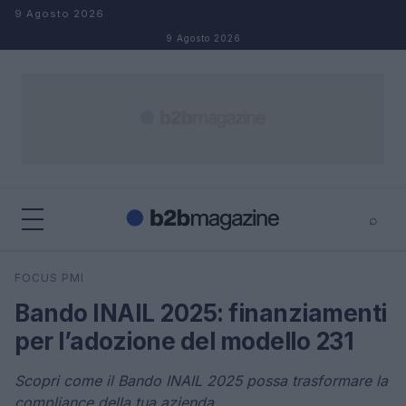
Salta al contenuto
9 Agosto 2026
9 Agosto 2026
⌕
×
⌕
FOCUS PMI
Cerca
Bando INAIL 2025: finanziamenti
per l’adozione del modello 231
Scopri come il Bando INAIL 2025 possa trasformare la
compliance della tua azienda.