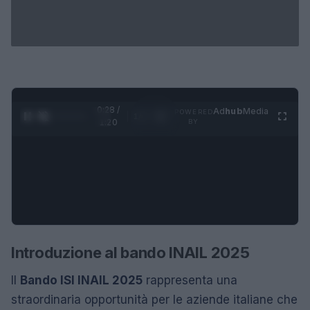
0:29 /
Ad
hub
Media
POWERED
1
/
4
1:20
BY
Introduzione al bando INAIL 2025
Il
Bando ISI INAIL 2025
rappresenta una
straordinaria opportunità per le aziende italiane che