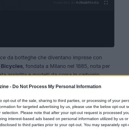
Ad
hub
Media
POWERED BY
nasce da botteghe che diventano imprese con
 Bicycles
, fondata a Milano nel 1885, nota per
lata assistita e modelli da corsa in carbonio
 eredità si confronta con la sfida della
ine -
Do Not Process My Personal Information
 integrare
tecnologie digitali
nella produzione
 più critiche, creando così una
smart factory
to opt-out of the sale, sharing to third parties, or processing of your per
formation for targeted advertising by us, please use the below opt-out s
mazione.
r selection. Please note that after your opt-out request is processed y
eing interest-based ads based on personal information utilized by us or
disclosed to third parties prior to your opt-out. You may separately opt-