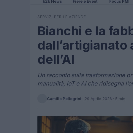
b2b News
Fiere e Eventi
Focus PMI
SERVIZI PER LE AZIENDE
Bianchi e la fabb
dall’artigianato 
dell’AI
Un racconto sulla trasformazione prod
manualità, IoT e AI che ridisegna l’
Camilla Pellegrini
·
29 Aprile 2026
· 5 min