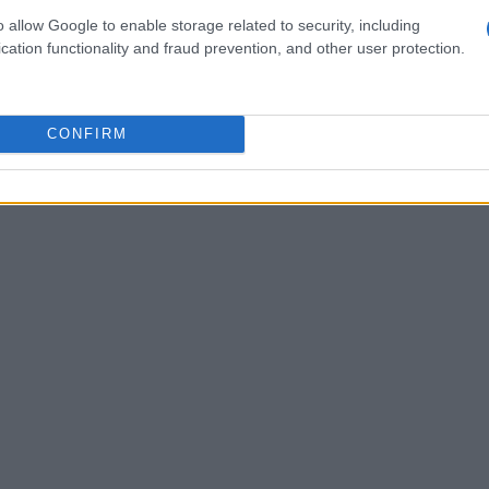
nienti da
ERP
, dispositivi
IoT
e magazzino,
o allow Google to enable storage related to security, including
ato che coordina i processi. Il
Manufacturing
cation functionality and fraud prevention, and other user protection.
ngere da vero e proprio
copilot della
 di
AI
che trasformano i dati in indicazioni
CONFIRM
 riduce i colli di bottiglia e permette un
le attività in linea.