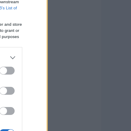
 downstream
B’s List of
er and store
to grant or
ed purposes