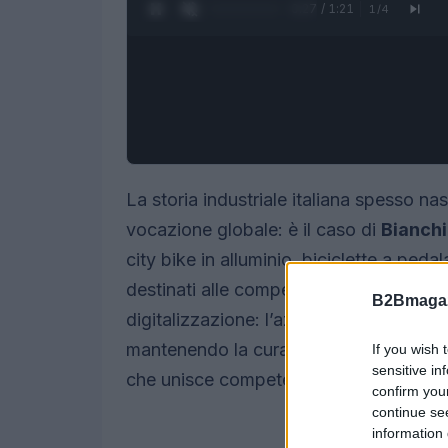
0:28 / 1:21
1
/
4
La storia industriale italiana spesso 
vocazione globale: è il caso di
Bianchi
city bike in alluminio, biciclette a peda
destinati alle competizioni. Oggi questa
B2Bmagaz
digitalizzazione: l’azienda ha scelto di
mantenendo la cura artigiana nelle fasi
If you wish 
sensitive in
che unisce competenza umana e auto
confirm you
continue se
information 