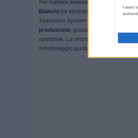
Per mettere insieme informazioni prove
I want t
Bianchi
ha adottato un
MES
centralizz
authenti
Execution System
è evoluto fino a fu
produzione
, grazie all’uso di algoritmi
operative. La sincronizzazione dei flussi
monitoraggio puntuale dei materiali e del