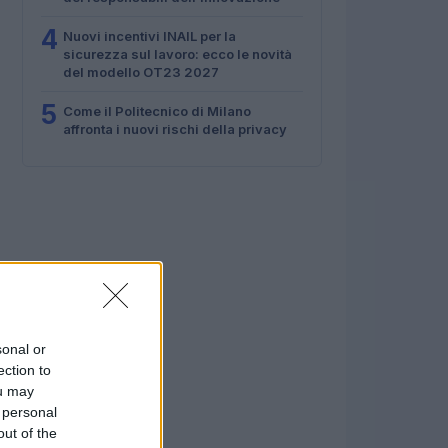
4
Nuovi incentivi INAIL per la
sicurezza sul lavoro: ecco le novità
del modello OT23 2027
5
Come il Politecnico di Milano
affronta i nuovi rischi della privacy
sonal or
ection to
ou may
 personal
out of the