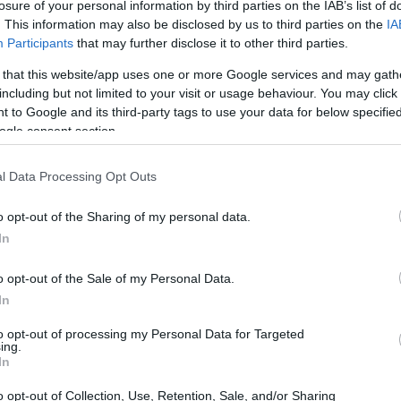
losure of your personal information by third parties on the IAB’s list of
. This information may also be disclosed by us to third parties on the
IA
Participants
that may further disclose it to other third parties.
 that this website/app uses one or more Google services and may gath
including but not limited to your visit or usage behaviour. You may click 
 to Google and its third-party tags to use your data for below specifi
ogle consent section.
l Data Processing Opt Outs
o opt-out of the Sharing of my personal data.
In
o opt-out of the Sale of my Personal Data.
In
da Mauro Panigatti, Group Manufacturing and
to opt-out of processing my Personal Data for Targeted
ing.
, durante il convegno “
IoT
meets
AI
: nuove
In
anizzato dall’Osservatorio Internet of Things del
o opt-out of Collection, Use, Retention, Sale, and/or Sharing