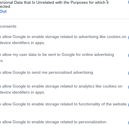
026 l’azienda ha deciso di costruire un nuovo
ersonal Data that Is Unrelated with the Purposes for which it
lected.
mblaggio automatizzata e per una
Out
e ha ridefinito l’identità produttiva del marchio.
consents
a logistica interna
o allow Google to enable storage related to advertising like cookies on
evice identifiers in apps.
 tecnologico coerente: il consolidamento del
o allow my user data to be sent to Google for online advertising
’installazione di asset
IoT
diffusi che raccolgono
s.
ro vantaggio operativo è arrivato con
to allow Google to send me personalized advertising.
, attraverso un sistema avanzato di gestione del
ht
. Questo consente la creazione di kit
o allow Google to enable storage related to analytics like cookies on
evice identifiers in apps.
riducono i tempi di attesa e gli errori di
ando l’efficienza della catena produttiva.
o allow Google to enable storage related to functionality of the website
o allow Google to enable storage related to personalization.