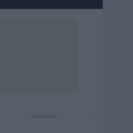
⌕
Cerca