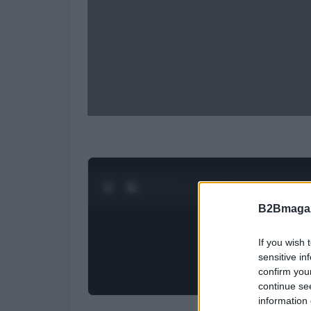
0:28 / 1:23
1
/
4
B2Bmagaz
If you wish 
sensitive in
confirm you
continue se
information 