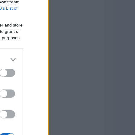
 downstream
B’s List of
er and store
to grant or
ed purposes