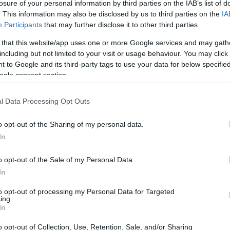
losure of your personal information by third parties on the IAB’s list of
olto più di un semplice composto chimico.
. This information may also be disclosed by us to third parties on the
IA
ale che non solo è fondamentale nella sintesi
Participants
that may further disclose it to other third parties.
entaglio di applicazioni in vari settori
 that this website/app uses one or more Google services and may gath
ina, questo composto si rivela un alleato
including but not limited to your visit or usage behaviour. You may click 
 to Google and its third-party tags to use your data for below specifi
ti del settore. Ma quali sono esattamente le sue
ogle consent section.
 nel contesto scientifico attuale? Scopriamolo
l Data Processing Opt Outs
o opt-out of the Sharing of my personal data.
In
o opt-out of the Sale of my Personal Data.
In
to opt-out of processing my Personal Data for Targeted
ing.
In
o opt-out of Collection, Use, Retention, Sale, and/or Sharing