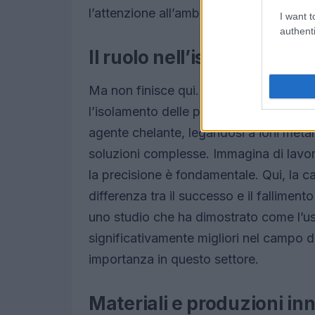
l’attenzione all’ambiente è al centro del
I want t
authenti
Il ruolo nell’isolamento de
Ma non finisce qui. Un altro utilizzo a
l’isolamento delle proteine. In laborato
agente chelante, legandosi a ioni metall
soluzioni complesse. Immagina di lavor
la precisione è fondamentale. Qui, la ca
differenza tra il successo e il fallimen
uno studio che ha dimostrato come l’us
significativamente migliori nel campo d
importanza in questo settore.
Materiali e produzioni in