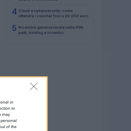
4
Cloud e cybersecurity: come
ottenere i voucher fino a 20.000 euro
5
Ricambio generazionale nelle PMI:
patti, holding e incentivi
sonal or
ection to
ou may
 personal
out of the