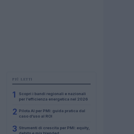
PIÙ LETTI
1
Scopri i bandi regionali e nazionali
per l’efficienza energetica nel 2026
2
Pilota AI per PMI: guida pratica dal
caso d’uso al ROI
3
Strumenti di crescita per PMI: equity,
debito e mix blended