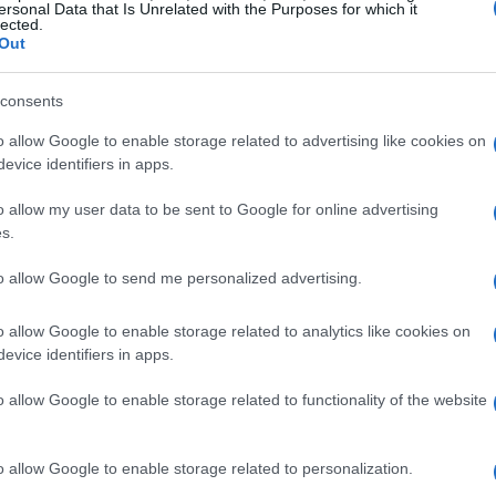
ersonal Data that Is Unrelated with the Purposes for which it
lected.
Out
consents
o allow Google to enable storage related to advertising like cookies on
evice identifiers in apps.
esi organica
o allow my user data to be sent to Google for online advertising
s.
 utilizzato come catalizzatore nella sintesi
to allow Google to send me personalized advertising.
a reazioni chimiche senza essere consumato nel
i composti complessi in modo più efficiente.
o allow Google to enable storage related to analytics like cookies on
 chimica, il mio professore sottolineò quanto
evice identifiers in apps.
tore per ottenere risultati soddisfacenti. Ebbene,
o allow Google to enable storage related to functionality of the website
stingue per la sua capacità di accelerare reazioni,
 ma anche più pulite, riducendo i sottoprodotti
o allow Google to enable storage related to personalization.
a poco, soprattutto in un’epoca in cui