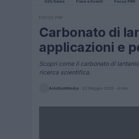
b2b News
Fiere e Eventi
Focus PMI
FOCUS PMI
Carbonato di lan
applicazioni e p
Scopri come il carbonato di lantanio 
ricerca scientifica.
AiAdhubMedia
·
22 Maggio 2025
· 4 min