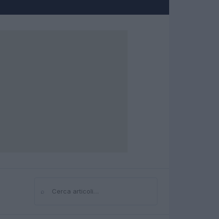
⌕
Cerca