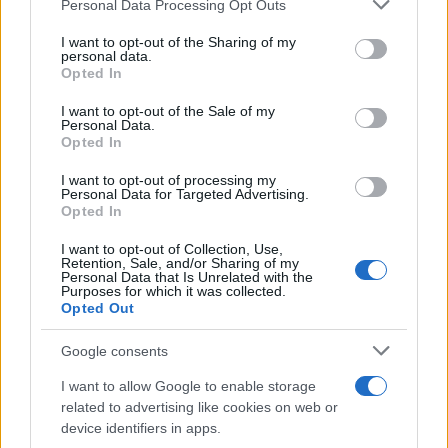
Please note that this website/app uses one or more Google
Personal Data Processing Opt Outs
efficace, portata verso l’adozione.
services and may gather and store information including but
not limited to your visit or usage behaviour. You may click to
I want to opt-out of the Sharing of my
personal data.
La misurazione avviene su due livelli. A livello di
grant or deny consent to Google and its third-party tags to
Opted In
use your data for below specified purposes in below Google
singolo progetto, Amadori definisce KPI specifici in
consent section.
I want to opt-out of the Sale of my
base alla natura dell’iniziativa. A livello di
Personal Data.
Opted In
portafoglio, invece, utilizza indicatori legati al
funnel: generazione di idee, sviluppo progettuale e
I want to opt-out of processing my
Personal Data for Targeted Advertising.
conclusione dei progetti. Quest’ultima viene
Opted In
considerata rilevante sia in caso di esito positivo
I want to opt-out of Collection, Use,
sia in caso di esito negativo, perché anche un
Retention, Sale, and/or Sharing of my
Personal Data that Is Unrelated with the
progetto non riuscito può produrre apprendimento
Purposes for which it was collected.
Opted Out
se gestito correttamente.
Google consents
Il modello di Amadori mostra come l’
Open
I want to allow Google to enable storage
Innovation
per generare valore, non debba
related to advertising like cookies on web or
necessariamente tradursi in un aumento
device identifiers in apps.
indiscriminato di collaborazioni. Al contrario,