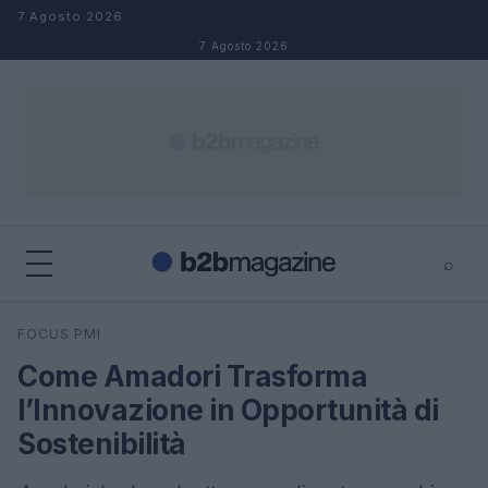
Salta al contenuto
7 Agosto 2026
7 Agosto 2026
⌕
×
⌕
FOCUS PMI
Cerca
Come Amadori Trasforma
l’Innovazione in Opportunità di
Sostenibilità