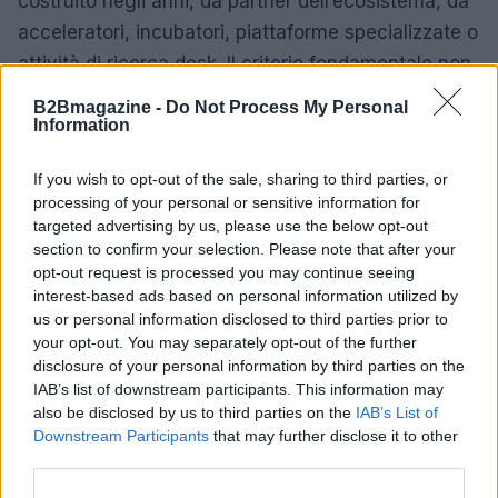
costruito negli anni, da partner dell’ecosistema, da
acceleratori, incubatori, piattaforme specializzate o
attività di ricerca desk. Il criterio fondamentale non
è solo la novità della tecnologia, ma il suo livello di
B2Bmagazine -
Do Not Process My Personal
maturità: la soluzione deve avere un TRL
Information
abbastanza elevato da poter essere testata in un
If you wish to opt-out of the sale, sharing to third parties, or
contesto industriale, attraverso proof of concept,
processing of your personal or sensitive information for
piloti o validazioni su scala controllata.
targeted advertising by us, please use the below opt-out
section to confirm your selection. Please note that after your
La collaborazione con le startup non assume
opt-out request is processed you may continue seeing
interest-based ads based on personal information utilized by
necessariamente la forma classica del rapporto
us or personal information disclosed to third parties prior to
cliente-fornitore. Spesso diventa un percorso di co-
your opt-out. You may separately opt-out of the further
sviluppo
, nel quale la startup porta la tecnologia e
disclosure of your personal information by third parties on the
IAB’s list of downstream participants. This information may
Amadori mette a disposizione conoscenza delle
also be disclosed by us to third parties on the
IAB’s List of
filiere, competenze operative e comprensione dei
Downstream Participants
that may further disclose it to other
vincoli industriali. È in questo incontro che la
third parties.
soluzione può essere adattata, validata e, se