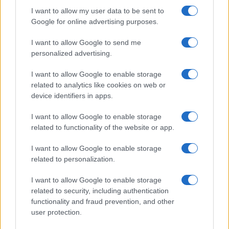
I want to allow my user data to be sent to
l’azienda privilegia pochi partner, ma con una
Google for online advertising purposes.
conoscenza profonda del contesto industriale. In
una filiera complessa, la qualità della relazione
I want to allow Google to send me
personalized advertising.
conta più della quantità degli stimoli raccolti.
I want to allow Google to enable storage
related to analytics like cookies on web or
device identifiers in apps.
AUTORE
Martina Marchesi
I want to allow Google to enable storage
Martina Marchesi ha guidato la squadra che
related to functionality of the website or app.
ha coperto il piano urbanistico di Firenze,
sostenendo una linea editoriale basata
I want to allow Google to enable storage
sull'analisi documentale. Vicedirettrice, porta
related to personalization.
un dettaglio personale riconoscibile: una
mappa manoscritta dei rioni fiorentini nella sua
I want to allow Google to enable storage
agenda.
related to security, including authentication
functionality and fraud prevention, and other
user protection.