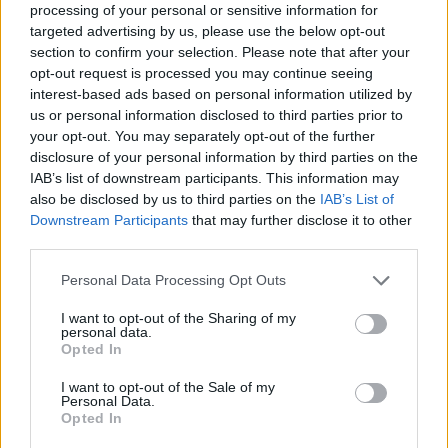
dismissione delle infrastrutture FiberCop.
processing of your personal or sensitive information for
targeted advertising by us, please use the below opt-out
Le misure individuate includono, per esempio, la
section to confirm your selection. Please note that after your
opt-out request is processed you may continue seeing
pianificazione delle attività nei periodi
interest-based ads based on personal information utilized by
ecologicamente meno sensibili, l’applicazione della
us or personal information disclosed to third parties prior to
gerarchia di mitigazione, il contenimento del
your opt-out. You may separately opt-out of the further
disclosure of your personal information by third parties on the
disturbo acustico, la gestione sostenibile della
IAB’s list of downstream participants. This information may
vegetazione, l’utilizzo di tecnologie a minore
also be disclosed by us to third parties on the
IAB’s List of
impatto come le soluzioni No-Dig/Toc e l’attenzione
Downstream Participants
that may further disclose it to other
third parties.
alla tutela di ecosistemi terrestri e marini durante le
attività operative.
Please note that this website/app uses one or more Google
Personal Data Processing Opt Outs
services and may gather and store information including but
not limited to your visit or usage behaviour. You may click to
I want to opt-out of the Sharing of my
L’assessment rappresenta anche un punto di
personal data.
grant or deny consent to Google and its third-party tags to
Opted In
partenza per l’eventuale sviluppo di iniziative e
use your data for below specified purposes in below Google
progettualità nature-positive, orientate non solo
consent section.
I want to opt-out of the Sale of my
Personal Data.
alla riduzione degli impatti, ma anche alla
Opted In
generazione di effetti positivi sul territorio e sugli