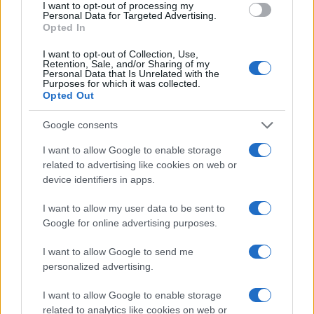
I want to opt-out of processing my
ecosistemi. In particolare, le aree identificate come
Personal Data for Targeted Advertising.
Opted In
maggiormente sensibili o caratterizzate da più
elevata concentrazione infrastrutturale potranno
I want to opt-out of Collection, Use,
Retention, Sale, and/or Sharing of my
costituire ambiti prioritari per l’attivazione di
Personal Data that Is Unrelated with the
Purposes for which it was collected.
progetti locali di mitigazione e rigenerazione
Opted Out
ambientale, da sviluppare in coerenza con la
Google consents
strategia di sostenibilità aziendale.
I want to allow Google to enable storage
related to advertising like cookies on web or
device identifiers in apps.
AUTORE
Linda Pellegrini
I want to allow my user data to be sent to
Linda Pellegrini ha raccontato da Genova il
Google for online advertising purposes.
processo di riconversione dell'ex area
portuale entrando in Comune per un'intervista
I want to allow Google to send me
decisiva; è caporedattore con responsabilità
personalized advertising.
sulle rubriche storiche e propone in
I want to allow Google to enable storage
redazione inchieste su memoria locale.
related to analytics like cookies on web or
Laureata all'Università di Genova, conserva