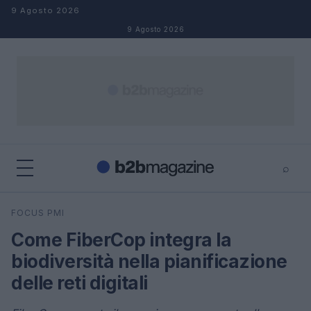
Salta al contenuto
9 Agosto 2026
9 Agosto 2026
⌕
×
⌕
FOCUS PMI
Cerca
Come FiberCop integra la
biodiversità nella pianificazione
delle reti digitali