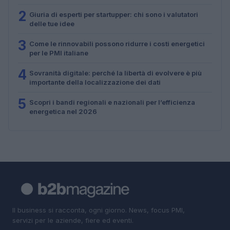
2
Giuria di esperti per startupper: chi sono i valutatori
delle tue idee
3
Come le rinnovabili possono ridurre i costi energetici
per le PMI italiane
4
Sovranità digitale: perché la libertà di evolvere è più
importante della localizzazione dei dati
5
Scopri i bandi regionali e nazionali per l’efficienza
energetica nel 2026
Il business si racconta, ogni giorno. News, focus PMI,
servizi per le aziende, fiere ed eventi.