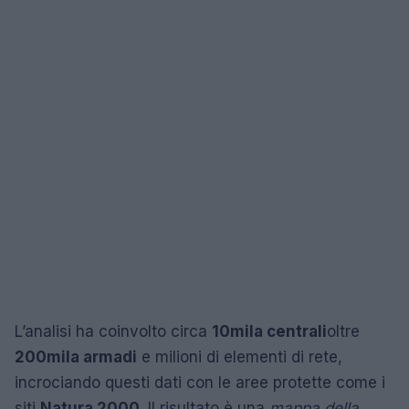
L’analisi ha coinvolto circa
10mila centrali
oltre
200mila armadi
e milioni di elementi di rete,
incrociando questi dati con le aree protette come i
siti
Natura 2000
. Il risultato è una
mappa della