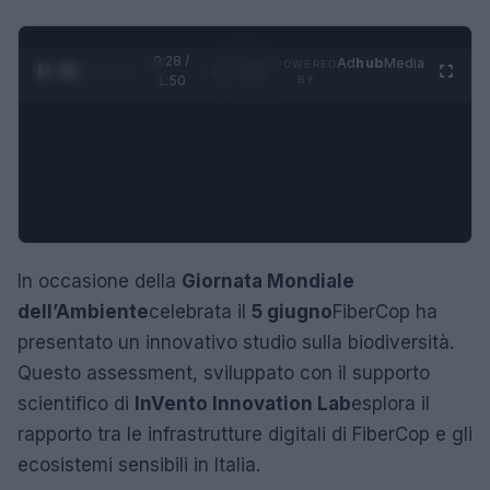
0:29 /
Ad
hub
Media
POWERED
1
/
4
1:50
BY
In occasione della
Giornata Mondiale
dell’Ambiente
celebrata il
5 giugno
FiberCop ha
presentato un innovativo studio sulla biodiversità.
Questo assessment, sviluppato con il supporto
scientifico di
InVento Innovation Lab
esplora il
rapporto tra le infrastrutture digitali di FiberCop e gli
ecosistemi sensibili in Italia.