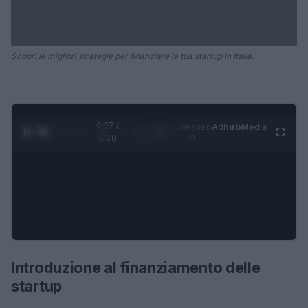
Scopri le migliori strategie per finanziare la tua startup in Italia.
0:28 /
Ad
hub
Media
POWERED
1
/
4
1:20
BY
Introduzione al finanziamento delle
startup