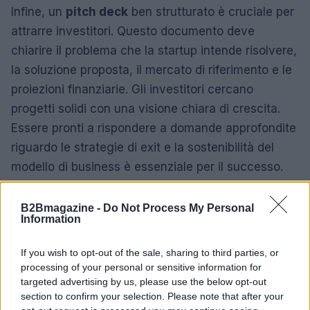
Infine, un
pitch deck
ben strutturato è cruciale per
attrarre investitori. Questo documento deve
chiarire il problema che la startup intende risolvere,
la soluzione proposta, il mercato di riferimento e le
proiezioni finanziarie. Gli investitori cercano
progetti solidi con una visione chiara di crescita.
Essere pronti a rispondere a domande approfondite
riguardo le strategie di exit e la sostenibilità del
modello di business è essenziale per il successo.
B2Bmagazine -
Do Not Process My Personal
Information
AUTORE
Redazione
If you wish to opt-out of the sale, sharing to third parties, or
processing of your personal or sensitive information for
targeted advertising by us, please use the below opt-out
section to confirm your selection. Please note that after your