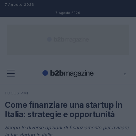
Salta al contenuto
7 Agosto 2026
7 Agosto 2026
⌕
×
⌕
FOCUS PMI
Cerca
Come finanziare una startup in
Italia: strategie e opportunità
Scopri le diverse opzioni di finanziamento per avviare
la tua startup in Italia.