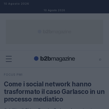
Salta al contenuto
10 Agosto 2026
10 Agosto 2026
⌕
×
⌕
FOCUS PMI
Cerca
Come i social network hanno
trasformato il caso Garlasco in un
processo mediatico