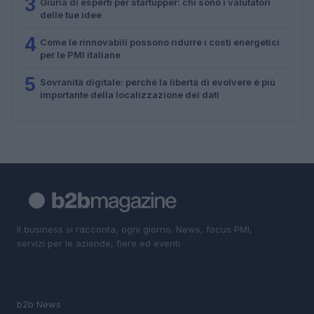
3
Giuria di esperti per startupper: chi sono i valutatori
delle tue idee
4
Come le rinnovabili possono ridurre i costi energetici
per le PMI italiane
5
Sovranità digitale: perché la libertà di evolvere è più
importante della localizzazione dei dati
Il business si racconta, ogni giorno. News, focus PMI,
servizi per le aziende, fiere ed eventi.
SEZIONI
b2b News