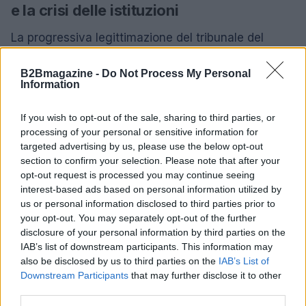
e la crisi delle istituzioni
La progressiva legittimazione del tribunale del
popolo online non è un fenomeno privo di ricadute
B2Bmagazine -
Do Not Process My Personal
sul funzionamento reale delle democrazie liberali.
Information
La logica del tribunale dei social network erode la
presunzione di innocenza e istituisce una
If you wish to opt-out of the sale, sharing to third parties, or
processing of your personal or sensitive information for
condanna perpetua che viola il diritto all’oblio e la
targeted advertising by us, please use the below opt-out
dignità umana.
section to confirm your selection. Please note that after your
opt-out request is processed you may continue seeing
L’analisi diacronica del caso Garlasco permette di
interest-based ads based on personal information utilized by
estrarre conclusioni teoriche che travalicano il
us or personal information disclosed to third parties prior to
your opt-out. You may separately opt-out of the further
singolo dato di cronaca, offrendo una mappa
disclosure of your personal information by third parties on the
concettuale delle mutazioni che investono il
IAB’s list of downstream participants. This information may
legame sociale nell’era delle piattaforme. Il
also be disclosed by us to third parties on the
IAB’s List of
Downstream Participants
that may further disclose it to other
fenomeno del tribunale del popolo online si
third parties.
configura come una vera e propria deviazione