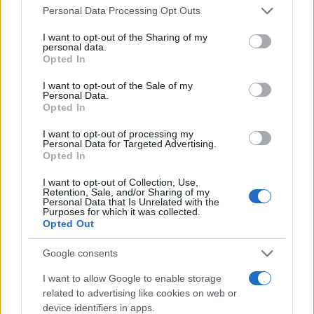
Please note that this website/app uses one or more Google
strutturale dello spazio pubblico democratico,
Personal Data Processing Opt Outs
services and may gather and store information including but
caratterizzata dalla nascita di una nuova sovranità
not limited to your visit or usage behaviour. You may click to
I want to opt-out of the Sharing of my
personal data.
sanzionatoria molecolare, diffusa, polarizzante e
grant or deny consent to Google and its third-party tags to
Opted In
use your data for below specified purposes in below Google
semplicistica.
consent section.
I want to opt-out of the Sale of my
Personal Data.
Opted In
AUTORE
I want to opt-out of processing my
Linda Pellegrini
Personal Data for Targeted Advertising.
Opted In
Linda Pellegrini ha raccontato da Genova il
processo di riconversione dell'ex area
I want to opt-out of Collection, Use,
Retention, Sale, and/or Sharing of my
portuale entrando in Comune per un'intervista
Personal Data that Is Unrelated with the
decisiva; è caporedattore con responsabilità
Purposes for which it was collected.
sulle rubriche storiche e propone in
Opted Out
redazione inchieste su memoria locale.
Laureata all'Università di Genova, conserva
Google consents
un archivio di fotografie d'epoca della città.
I want to allow Google to enable storage
related to advertising like cookies on web or
device identifiers in apps.