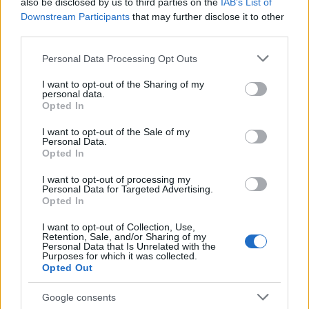
also be disclosed by us to third parties on the
IAB’s List of
Downstream Participants
that may further disclose it to other
La trasformazione annunciata il 19 maggio 2026
third parties.
richiede attenzione da parte di autorità e
Please note that this website/app uses one or more Google
Personal Data Processing Opt Outs
stakeholder: servono regole che garantiscano
services and may gather and store information including but
trasparenza
, tracciabilità delle fonti e possibilità di
not limited to your visit or usage behaviour. You may click to
I want to opt-out of the Sharing of my
personal data.
grant or deny consent to Google and its third-party tags to
verifica per editori e utenti. Solo così si potrà
Opted In
use your data for below specified purposes in below Google
bilanciare innovazione, valore economico e qualità
consent section.
I want to opt-out of the Sale of my
dell’informazione in un ecosistema dove la
Personal Data.
Opted In
piattaforma non si limita più a indicizzare ma
decide, sintetizza e interviene.
I want to opt-out of processing my
Personal Data for Targeted Advertising.
Opted In
I want to opt-out of Collection, Use,
Retention, Sale, and/or Sharing of my
AUTORE
Personal Data that Is Unrelated with the
Camilla Bellini
Purposes for which it was collected.
Opted Out
Camilla Bellini, ex guida turistica fiorentina,
trasformò la visita a Santa Maria Novella in un
Google consents
progetto multimediale: ora dirige