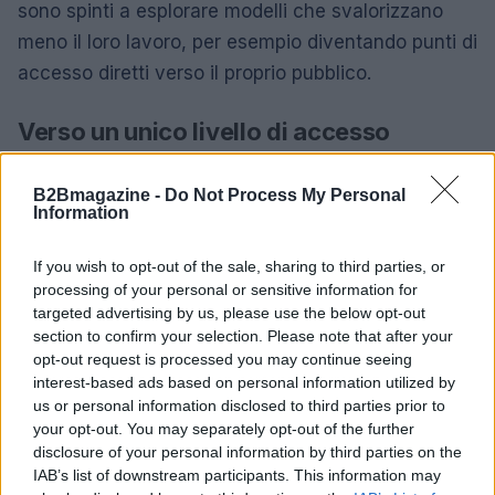
sono spinti a esplorare modelli che svalorizzano
meno il loro lavoro, per esempio diventando punti di
accesso diretti verso il proprio pubblico.
Verso un unico livello di accesso
Dietro le mosse annunciate al Google I/O c’è un
B2Bmagazine -
Do Not Process My Personal
disegno di convergenza: Search,
Gemini
, shopping
Information
e servizi personali si incrociano in uno spazio
operativo condiviso, con funzionalità come la
If you wish to opt-out of the sale, sharing to third parties, or
processing of your personal or sensitive information for
Universal Cart
e l’integrazione di Gmail e Photos.
targeted advertising by us, please use the below opt-out
L’obiettivo appare essere la costruzione di un unico
section to confirm your selection. Please note that after your
layer
opt-out request is processed you may continue seeing
che interpreta intenti, accede a dati personali
interest-based ads based on personal information utilized by
e avvia transazioni. Questo non segna la fine della
us or personal information disclosed to third parties prior to
ricerca, ma la fine dell’idea della ricerca come
your opt-out. You may separately opt-out of the further
porta neutrale al web: ora è un mediatore attivo fra
disclosure of your personal information by third parties on the
IAB’s list of downstream participants. This information may
esigenze, fonti e azioni.