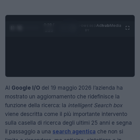
0:29 /
Ad
hub
Media
POWERED
1
/
4
1:23
BY
Al
Google I/O
del 19 maggio 2026 l’azienda ha
mostrato un aggiornamento che ridefinisce la
funzione della ricerca: la
intelligent Search box
viene descritta come il più importante intervento
sulla casella di ricerca degli ultimi 25 anni e segna
il passaggio a una
search agentica
che non si