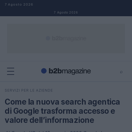
Salta al contenuto
7 Agosto 2026
7 Agosto 2026
⌕
×
⌕
SERVIZI PER LE AZIENDE
Cerca
Come la nuova search agentica
di Google trasforma accesso e
valore dell’informazione