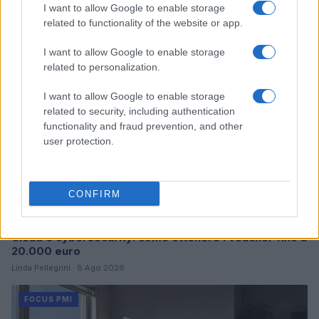
Continua a leggere
I want to allow Google to enable storage
related to functionality of the website or app.
FOCUS PMI
I want to allow Google to enable storage
related to personalization.
I want to allow Google to enable storage
related to security, including authentication
functionality and fraud prevention, and other
user protection.
CONFIRM
Cloud e cybersecurity: come ottenere i voucher fino a
20.000 euro
Linda Pellegrini · 8 Ago 2026
FOCUS PMI