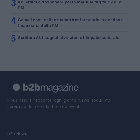
3
KPI critici e dashboard per la maturità digitale delle
PMI
4
Come i conti online stanno trasformando la gestione
finanziaria delle PMI
5
Scrittura AI: i segnali rivelatori e l’impatto culturale
Il business si racconta, ogni giorno. News, focus PMI,
servizi per le aziende, fiere ed eventi.
SEZIONI
b2b News