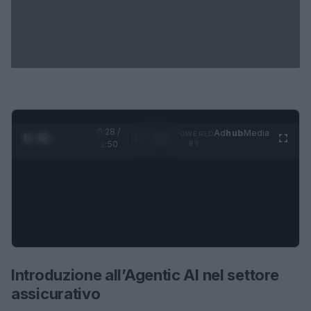
0:29 /
Ad
hub
Media
POWERED
1
/
4
1:50
BY
Introduzione all’Agentic AI nel settore
assicurativo