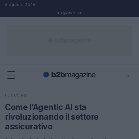
Salta al contenuto
8 Agosto 2026
8 Agosto 2026
⌕
×
⌕
FOCUS PMI
Cerca
Come l’Agentic AI sta
rivoluzionando il settore
assicurativo