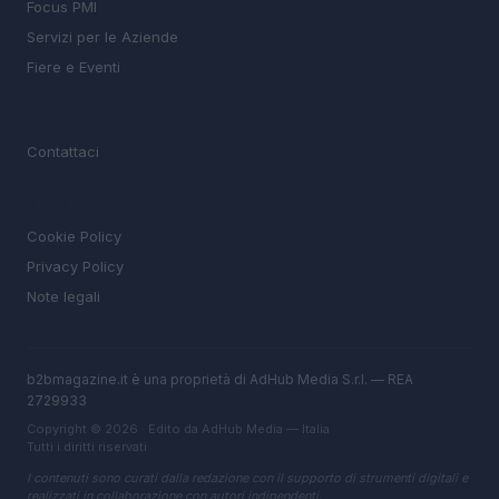
Focus PMI
Servizi per le Aziende
Fiere e Eventi
MAGAZINE
Contattaci
LEGALE
Cookie Policy
Privacy Policy
Note legali
b2bmagazine.it è una proprietà di AdHub Media S.r.l. — REA
2729933
Copyright © 2026 · Edito da AdHub Media — Italia
Tutti i diritti riservati
I contenuti sono curati dalla redazione con il supporto di strumenti digitali e
realizzati in collaborazione con autori indipendenti.