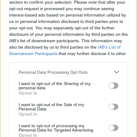
section to confirm your selection. Please note that after your
opt-out request is processed you may continue seeing
interest-based ads based on personal information utilized by
us or personal information disclosed to third parties prior to
In sintesi, l’Agentic AI rappresenta un passo
your opt-out. You may separately opt-out of the further
fondamentale verso un’innovazione duratura nel
disclosure of your personal information by third parties on the
IAB’s list of downstream participants. This information may
settore assicurativo, permettendo alle compagnie
also be disclosed by us to third parties on the
IAB’s List of
di adattarsi e rispondere meglio alle sfide
Downstream Participants
that may further disclose it to other
contemporanee. Investire in questa tecnologia non
third parties.
è solo una scelta strategica, ma una vera e propria
Please note that this website/app uses one or more Google
Personal Data Processing Opt Outs
opportunità per trasformare il modo di concepire le
services and may gather and store information including but
not limited to your visit or usage behaviour. You may click to
I want to opt-out of the Sharing of my
assicurazioni.
personal data.
grant or deny consent to Google and its third-party tags to
Opted In
use your data for below specified purposes in below Google
consent section.
I want to opt-out of the Sale of my
Personal Data.
AUTORE
Opted In
AiAdhubMedia
I want to opt-out of processing my
Personal Data for Targeted Advertising.
Opted In