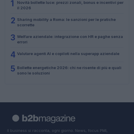
1
Novità bollette luce: prezzi zonali, bonus e incentivi per
il 2026
2
Sharing mobility a Roma: le sanzioni per le pratiche
scorrette
3
Welfare aziendale: integrazione con HR e paghe senza
errori
4
Valutare agenti AI e copiloti nella superapp aziendale
5
Bollette energetiche 2026: chi ne risente di più e quali
sono le soluzioni
Il business si racconta, ogni giorno. News, focus PMI,