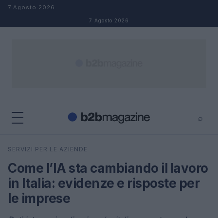
Salta al contenuto
7 Agosto 2026
7 Agosto 2026
⌕
×
⌕
SERVIZI PER LE AZIENDE
Cerca
Come l’IA sta cambiando il lavoro
in Italia: evidenze e risposte per
le imprese