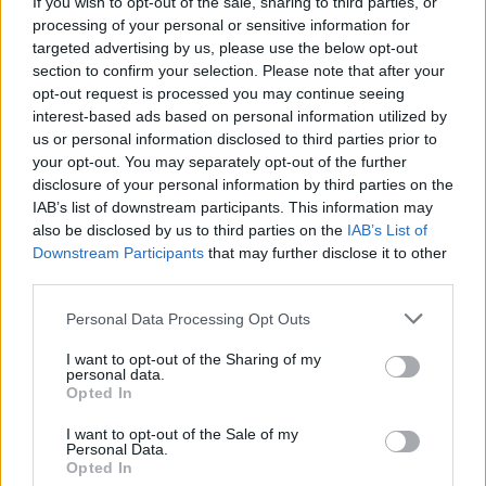
If you wish to opt-out of the sale, sharing to third parties, or
L’orientamento suggerito è chiaro: ridurre il divario
processing of your personal or sensitive information for
non è solo questione di tecnologia, ma di
targeted advertising by us, please use the below opt-out
section to confirm your selection. Please note that after your
leadership, incentivi e politiche strutturali. Serve un
opt-out request is processed you may continue seeing
piano che coinvolga imprese, istituzioni e provider
interest-based ads based on personal information utilized by
formativi per estendere gli strumenti e le
us or personal information disclosed to third parties prior to
your opt-out. You may separately opt-out of the further
competenze alle PMI e ai territori meno serviti. Solo
disclosure of your personal information by third parties on the
così l’Italia potrà trasformare la crescita del
IAB’s list of downstream participants. This information may
mercato dell’IA in un reale vantaggio competitivo
also be disclosed by us to third parties on the
IAB’s List of
Downstream Participants
that may further disclose it to other
diffuso.
third parties.
Please note that this website/app uses one or more Google
Personal Data Processing Opt Outs
services and may gather and store information including but
AUTORE
not limited to your visit or usage behaviour. You may click to
I want to opt-out of the Sharing of my
Francesca Pellegrini
personal data.
grant or deny consent to Google and its third-party tags to
Opted In
use your data for below specified purposes in below Google
Francesca Pellegrini ha ottenuto documenti
consent section.
sulla riqualificazione di un quartiere romano
I want to opt-out of the Sale of my
Personal Data.
dopo una serie di accessi agli atti,
Opted In
sostenendo una linea editoriale orientata