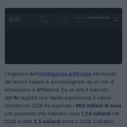
0:28 /
Ad
hub
Media
POWERED
1
/
4
1:20
BY
L’ingresso dell’
intelligenza artificiale
nel mondo
del lavoro italiano è accompagnato da un mix di
entusiasmo e diffidenza. Da un lato il mercato
dell’
AI
registra una rapida espansione: il valore
stimato nel 2026 ha superato i
900 milioni di euro
con previsioni che indicano circa
1,24 miliardi
nel
2026 e oltre
2,5 miliardi
entro il 2028. Dall’altro,