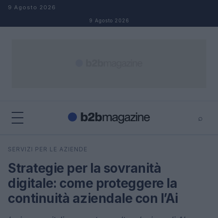
Salta al contenuto
9 Agosto 2026
9 Agosto 2026
⌕
×
⌕
SERVIZI PER LE AZIENDE
Cerca
Strategie per la sovranità
digitale: come proteggere la
continuità aziendale con l’Ai