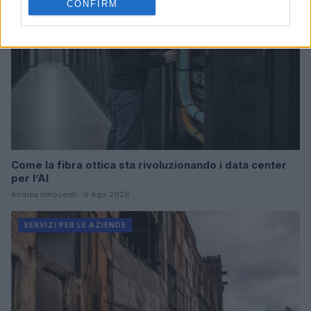
CONFIRM
Come la fibra ottica sta rivoluzionando i data center
per l’AI
Andrea Innocenti · 9 Ago 2026
SERVIZI PER LE AZIENDE