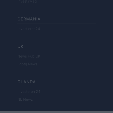
InvestirMag
GERMANIA
Investieren24
UK
News Hub UK
Lgbtq News
OLANDA
Investeren 24
NL Newz