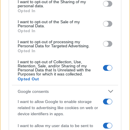
uscita e i principi di sovranità in capacità concrete
not limited to your visit or usage behaviour. You may click to
I want to opt-out of the Sharing of my
personal data.
per proteggere la continuità aziendale.
grant or deny consent to Google and its third-party tags to
Opted In
use your data for below specified purposes in below Google
consent section.
I want to opt-out of the Sale of my
Personal Data.
Opted In
AUTORE
Emanuele Tassinari
I want to opt-out of processing my
Personal Data for Targeted Advertising.
Emanuele Tassinari, restauratore torinese,
Opted In
trasformò il recupero di un portone
settecentesco in un caso-studio pubblicato: in
I want to opt-out of Collection, Use,
redazione guida le rubriche sul restauro e le
Retention, Sale, and/or Sharing of my
Personal Data that Is Unrelated with the
tecniche tradizionali. Tiene un diario tecnico
Purposes for which it was collected.
con annotazioni sulle finiture storiche che usa
Opted Out
come riferimento in ogni servizio.
Google consents
I want to allow Google to enable storage
related to advertising like cookies on web or
device identifiers in apps.
I want to allow my user data to be sent to