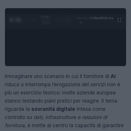
0:29 /
Ad
hub
Media
POWERED
1
/
4
1:21
BY
Immaginare uno scenario in cui il fornitore di
Ai
riduca o interrompa l’erogazione dei servizi non è
più un esercizio teorico: molte aziende europee
stanno testando piani pratici per reagire. Il tema
riguarda la
sovranità digitale
intesa come
controllo su
dati, infrastrutture e relazioni di
fornitura
, e mette al centro la capacità di garantire