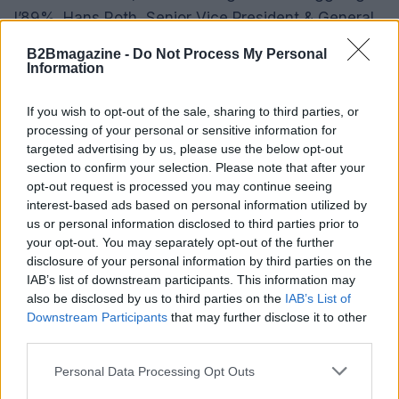
l’89%. Hans Roth, Senior Vice President & General
Manager Emea di
Red Hat
, osserva che i consigli
B2Bmagazine -
Do Not Process My Personal
di amministrazione chiedono libertà di combinare
Information
modelli, acceleratori e cloud mantenendo il
If you wish to opt-out of the sale, sharing to third parties, or
controllo.
processing of your personal or sensitive information for
targeted advertising by us, please use the below opt-out
Metodologia e conclusioni
section to confirm your selection. Please note that after your
opt-out request is processed you may continue seeing
La ricerca è stata condotta da Censuswide su 500
interest-based ads based on personal information utilized by
decision maker It (100 per mercato:
Regno Unito
,
us or personal information disclosed to third parties prior to
your opt-out. You may separately opt-out of the further
Paesi Bassi, Francia, Germania e Italia, età 25+) e i
disclosure of your personal information by third parties on the
dati sono stati raccolti tra il 20/03/2026 e il
IAB’s list of downstream participants. This information may
31/03/2026. I risultati evidenziano come l’adozione
also be disclosed by us to third parties on the
IAB’s List of
Downstream Participants
that may further disclose it to other
dell’
Ai
acceleri più rapidamente della governance e
third parties.
delle infrastrutture di supporto, delineando
Please note that this website/app uses one or more Google
Personal Data Processing Opt Outs
un’urgenza operativa: trasformare le strategie di
services and may gather and store information including but