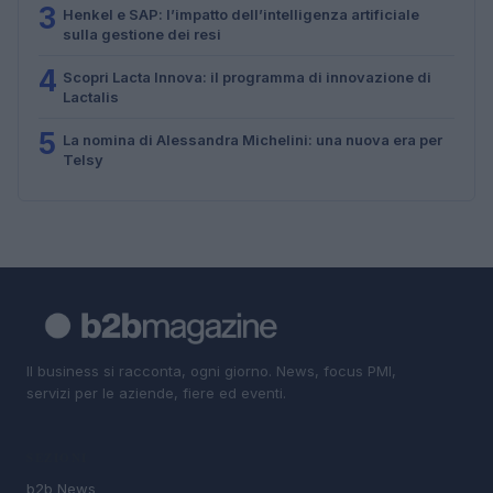
3
Henkel e SAP: l’impatto dell’intelligenza artificiale
sulla gestione dei resi
4
Scopri Lacta Innova: il programma di innovazione di
Lactalis
5
La nomina di Alessandra Michelini: una nuova era per
Telsy
Il business si racconta, ogni giorno. News, focus PMI,
servizi per le aziende, fiere ed eventi.
SEZIONI
b2b News