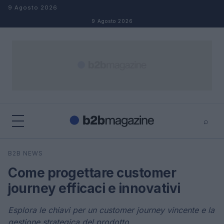
Salta al contenuto
9 Agosto 2026
9 Agosto 2026
⌕
×
⌕
B2B NEWS
Cerca
Come progettare customer
journey efficaci e innovativi
Esplora le chiavi per un customer journey vincente e la
gestione strategica del prodotto.