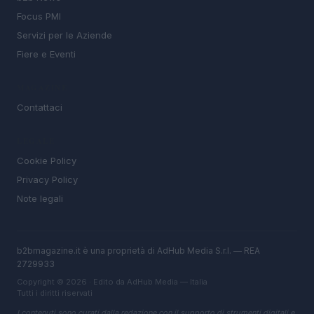
Focus PMI
Servizi per le Aziende
Fiere e Eventi
MAGAZINE
Contattaci
LEGALE
Cookie Policy
Privacy Policy
Note legali
b2bmagazine.it è una proprietà di AdHub Media S.r.l. — REA
2729933
Copyright © 2026 · Edito da AdHub Media — Italia
Tutti i diritti riservati
I contenuti sono curati dalla redazione con il supporto di strumenti digitali e