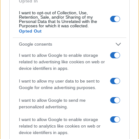
Opted In
Continua a leggere
I want to opt-out of Collection, Use,
Retention, Sale, and/or Sharing of my
B2B NEWS
Personal Data that Is Unrelated with the
Purposes for which it was collected.
Opted Out
Google consents
I want to allow Google to enable storage
related to advertising like cookies on web or
device identifiers in apps.
I want to allow my user data to be sent to
Google for online advertising purposes.
I want to allow Google to send me
Ripensare le tecnologie umanitarie oltre i criteri dei
personalized advertising.
donatori
Martina Marchesi · 10 Lug 2026
I want to allow Google to enable storage
related to analytics like cookies on web or
device identifiers in apps.
B2B NEWS