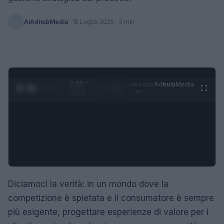
AiAdhubMedia
·
15 Luglio 2025
· 3 min
0:27 /
Ad
hub
Media
POWERED
1
/
4
1:21
BY
Diciamoci la verità: in un mondo dove la
competizione è spietata e il consumatore è sempre
più esigente, progettare esperienze di valore per i