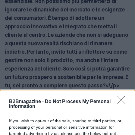
essenziale. Non possiamo più permetterci di
ignorare le dinamiche del mercato e le esigenze
dei consumatori. È tempo di adottare un
approccio innovativo e integrato che metta il
cliente al centro. Le aziende che non si adeguano
a questa nuova realtà rischiano di rimanere
indietro. Pertanto, invito tutti a riflettere su come
gestire non solo il prodotto, ma anche l’intera
esperienza del cliente. Solo così si potrà garantire
un futuro prospero e sostenibile per le imprese. E
tu, sei pronto a compiere questo passo?<\/p>
B2Bmagazine -
Do Not Process My Personal
Information
AUTORE
AiAdhubMedia
If you wish to opt-out of the sale, sharing to third parties, or
processing of your personal or sensitive information for
targeted advertising by us, please use the below opt-out