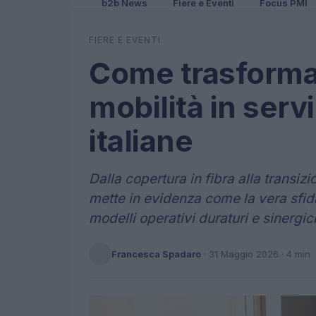
b2b News
Fiere e Eventi
Focus PMI
FIERE E EVENTI
Come trasformar
mobilità in serviz
italiane
Dalla copertura in fibra alla transizi
mette in evidenza come la vera sfida
modelli operativi duraturi e sinergic
Francesca Spadaro
·
31 Maggio 2026
· 4 min