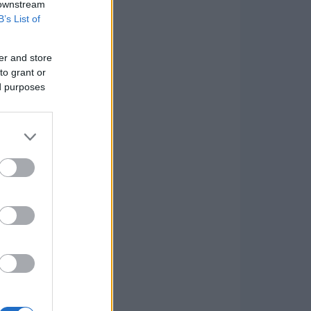
 downstream
B’s List of
er and store
to grant or
ed purposes