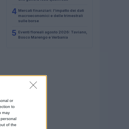
4
Mercati finanziari: l’impatto dei dati
macroeconomici e delle trimestrali
sulle borse
5
Eventi floreali agosto 2026: Taviano,
Bosco Marengo e Verbania
sonal or
ection to
ou may
 personal
out of the