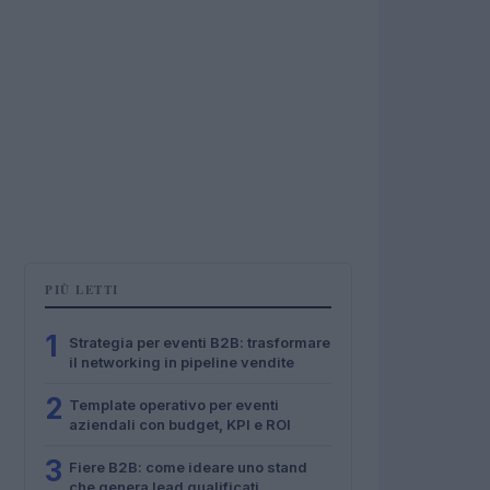
PIÙ LETTI
1
Strategia per eventi B2B: trasformare
il networking in pipeline vendite
2
Template operativo per eventi
aziendali con budget, KPI e ROI
3
Fiere B2B: come ideare uno stand
che genera lead qualificati