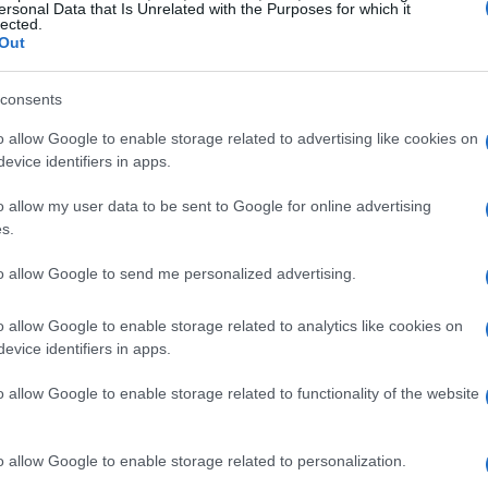
ersonal Data that Is Unrelated with the Purposes for which it
gnificativa del paese, combinando investimenti
lected.
Out
ere comuni altrimenti vulnerabili al
digital divide
.
 capacità di trasformare questa dorsale in una
consents
blici, monitoraggio ambientale e piattaforme di
o allow Google to enable storage related to advertising like cookies on
evice identifiers in apps.
o allow my user data to be sent to Google for online advertising
s.
aggi energetici e macroeconomici: l’adozione
to allow Google to send me personalized advertising.
 alle architetture precedenti e sostiene la
 alto valore aggiunto. Considerare parametri come
o allow Google to enable storage related to analytics like cookies on
evice identifiers in apps.
o della connettività al valore economico
li investimenti futuri e le priorità di sviluppo.
o allow Google to enable storage related to functionality of the website
ntaggi oltre le grandi città
o allow Google to enable storage related to personalization.