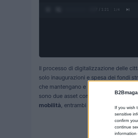
0:28 / 1:21
1
/
4
Il processo di digitalizzazione delle cit
solo inaugurazioni e spesa dei fondi str
che mantengano e migliorino i servizi n
B2Bmagaz
sono due asset complementari:
la con
mobilità
, entrambi necessari per attivar
If you wish 
sensitive in
confirm you
continue se
information 