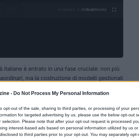
Ad
hub
Media
POWERED BY
tà italiane è entrato in una fase cruciale: non più
aordinari, ma la costruzione di modelli gestionali
el tempo. Al centro di questa metamorfosi ci
ine -
Do Not Process My Personal Information
nettività
capillare e
l’elettrificazione della
e servizi urbani innovativi e resilienti.
to opt-out of the sale, sharing to third parties, or processing of your per
formation for targeted advertising by us, please use the below opt-out s
r selection. Please note that after your opt-out request is processed y
eing interest-based ads based on personal information utilized by us or
disclosed to third parties prior to your opt-out. You may separately opt-