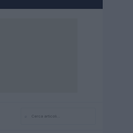
⌕
Cerca