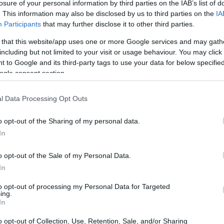
losure of your personal information by third parties on the IAB’s list of
. This information may also be disclosed by us to third parties on the
IA
Participants
that may further disclose it to other third parties.
 that this website/app uses one or more Google services and may gath
including but not limited to your visit or usage behaviour. You may click 
 to Google and its third-party tags to use your data for below specifi
ogle consent section.
l Data Processing Opt Outs
o opt-out of the Sharing of my personal data.
In
o opt-out of the Sale of my Personal Data.
come infrastruttura alla rete
In
zi
to opt-out of processing my Personal Data for Targeted
ing.
In
ato la base su cui costruire servizi digitali
i progetti infrastrutturali su larga scala ha
o opt-out of Collection, Use, Retention, Sale, and/or Sharing