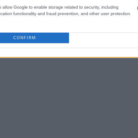
e ai grandi centri urbani, ma estenderla nelle
o allow Google to enable storage related to security, including
cation functionality and fraud prevention, and other user protection.
thing
. Questa capillarità abilita servizi verticali
erritorio
tramite sensori connessi, che diventa
ico e idrogeologico. La raccolta di dati in tempo
CONFIRM
migliorare prevenzione e risposta alle emergenze.