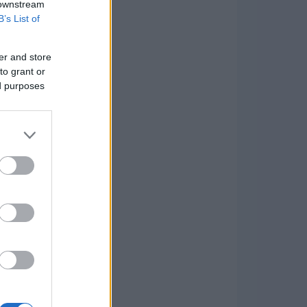
 downstream
B’s List of
er and store
to grant or
ed purposes