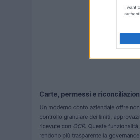
I want t
authenti
Carte, permessi e riconciliazio
Un moderno conto aziendale offre non
controllo granulare dei limiti, approvaz
ricevute con
OCR
. Queste funzionalità 
rendono più trasparente la governance 