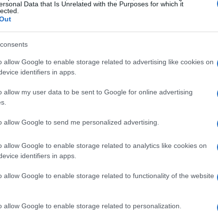
API
, la rapidità dei bonifici
SEPA
e la capacità di
ersonal Data that Is Unrelated with the Purposes for which it
lected.
n conto che dialoga nativamente con i
software
Out
e e riduce gli errori nel monitoraggio del
cash
consents
o allow Google to enable storage related to advertising like cookies on
evice identifiers in apps.
N
o allow my user data to be sent to Google for online advertising
o
o estero: l’IBAN nazionale semplifica
s.
entre un
IBAN estone
o di altra giurisdizione può
to allow Google to send me personalized advertising.
li. Ricorda che, sebbene la normativa SEPA
in pratica alcune amministrazioni o fornitori
o allow Google to enable storage related to analytics like cookies on
niche.
evice identifiers in apps.
o allow Google to enable storage related to functionality of the website
o allow Google to enable storage related to personalization.