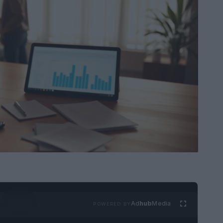
Ad
hub
Media
POWERED BY