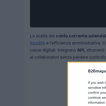
La scelta del
conto corrente aziendal
liquidità
e l’efficienza amministrativa. 
casse digitali: integrano
API
, strumenti
ai collaboratori senza perdere controllo
B2Bmagaz
If you wish 
sensitive in
confirm you
continue se
information 