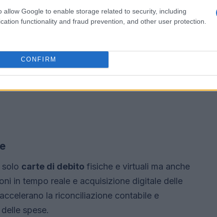
o allow Google to enable storage related to security, including
cation functionality and fraud prevention, and other user protection.
CONFIRM
ne
 solo
carte di debito
fisiche e virtuali ma anche
ioni in tempo reale e acquisizione digitale delle
accelerano la riconciliazione contabile e
delle spese.