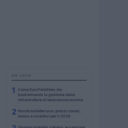
PIÙ LETTI
1
Come EuroTeleSites sta
trasformando la gestione delle
infrastrutture di telecomunicazione
2
Novità bollette luce: prezzi zonali,
bonus e incentivi per il 2026
Sharing mobility a Roma: le sanzioni