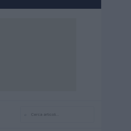
⌕
Cerca