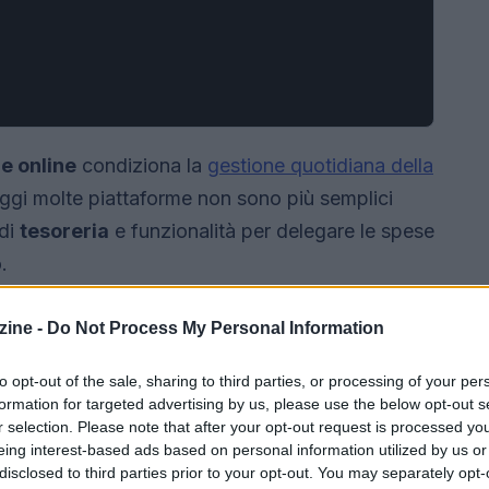
e online
condiziona la
gestione quotidiana della
Oggi molte piattaforme non sono più semplici
 di
tesoreria
e funzionalità per delegare le spese
.
ine -
Do Not Process My Personal Information
to opt-out of the sale, sharing to third parties, or processing of your per
formation for targeted advertising by us, please use the below opt-out s
r selection. Please note that after your opt-out request is processed y
eing interest-based ads based on personal information utilized by us or
disclosed to third parties prior to your opt-out. You may separately opt-