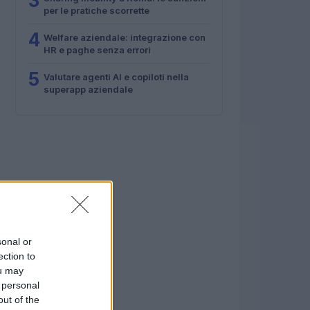
3
per le pratiche scorrette
4
Welfare aziendale: integrazione con
HR e paghe senza errori
5
Valutare agenti AI e copiloti nella
superapp aziendale
sonal or
ection to
ou may
 personal
out of the