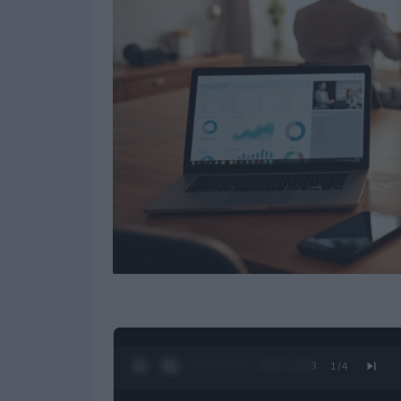
0:28 / 1:23
1
/
4