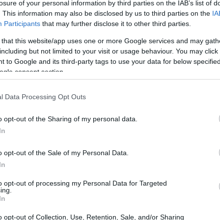
losure of your personal information by third parties on the IAB’s list of
. This information may also be disclosed by us to third parties on the
IA
Participants
that may further disclose it to other third parties.
 that this website/app uses one or more Google services and may gath
including but not limited to your visit or usage behaviour. You may click 
 to Google and its third-party tags to use your data for below specifi
ogle consent section.
l Data Processing Opt Outs
r confrontare le offerte, mette a confronto tre
o opt-out of the Sharing of my personal data.
t operativa. In tutte le sezioni troverai il focus
In
, gestione delle
carte
e opportunità di
o opt-out of the Sale of my Personal Data.
In
to opt-out of processing my Personal Data for Targeted
re un conto aziendale online
ing.
In
 al
canone mensile
ma analizzare indicatori
o opt-out of Collection, Use, Retention, Sale, and/or Sharing