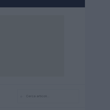
⌕
Cerca