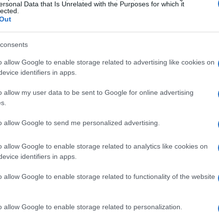
ersonal Data that Is Unrelated with the Purposes for which it
lected.
Out
consents
o allow Google to enable storage related to advertising like cookies on
evice identifiers in apps.
o allow my user data to be sent to Google for online advertising
s.
to allow Google to send me personalized advertising.
e del progetto
o allow Google to enable storage related to analytics like cookies on
evice identifiers in apps.
igital è quello di rendere operativo il
Piano
o allow Google to enable storage related to functionality of the website
e amministrazioni locali. Questo processo
getti che vengono realizzati in base ai risultati
 Comune coinvolto avrà la possibilità di
o allow Google to enable storage related to personalization.