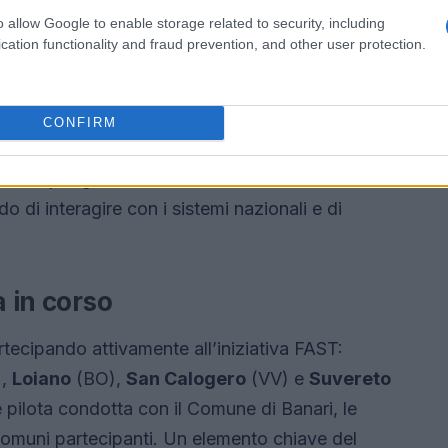
ome:
o allow Google to enable storage related to security, including
cation functionality and fraud prevention, and other user protection.
vizi digitali
CONFIRM
ntali per garantire un ecosistema
do di interagire con i sistemi nazionali e di
à in corso
ecipando attivamente all’iniziativa FAST:
),
Loiano
(BO),
San Calogero
(VV) e
Suvereto
 pilota condotta con il Comune di Banari, le
 Comuni partecipanti. Un elemento chiave del