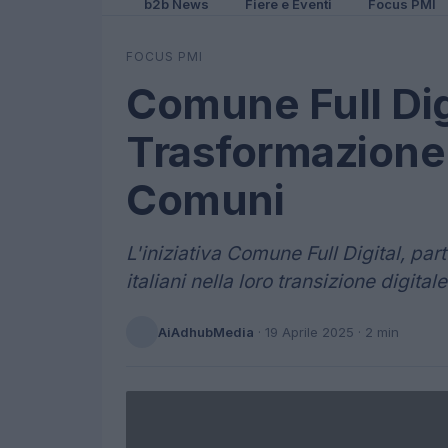
b2b News
Fiere e Eventi
Focus PMI
FOCUS PMI
Comune Full Digi
Trasformazione 
Comuni
L'iniziativa Comune Full Digital, pa
italiani nella loro transizione digital
AiAdhubMedia
·
19 Aprile 2025
· 2 min