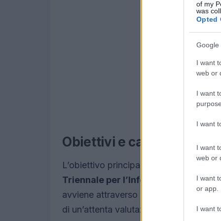
of my P
was col
Opted 
Google 
I want t
web or d
I want t
purpose
I want 
Obiettivi e caratteristich
I want t
web or d
L’obiettivo principale del Comune Full D
I want t
Triennale per l’Informatica
(PTI) nell
or app.
avviene attraverso una serie di micropro
di un’attenta valutazione digitale. Ogni
I want t