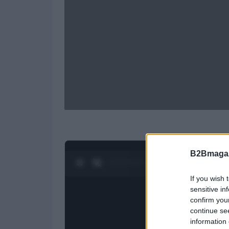
B2Bmagaz
0:28 / 1:23
1
/
4
If you wish 
sensitive in
confirm you
continue se
information 