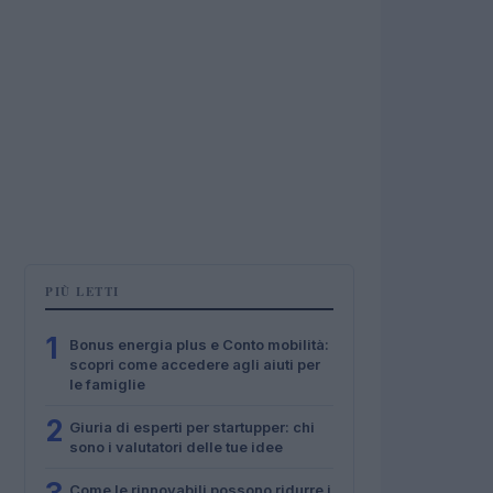
PIÙ LETTI
1
Bonus energia plus e Conto mobilità:
scopri come accedere agli aiuti per
le famiglie
2
Giuria di esperti per startupper: chi
sono i valutatori delle tue idee
Come le rinnovabili possono ridurre i