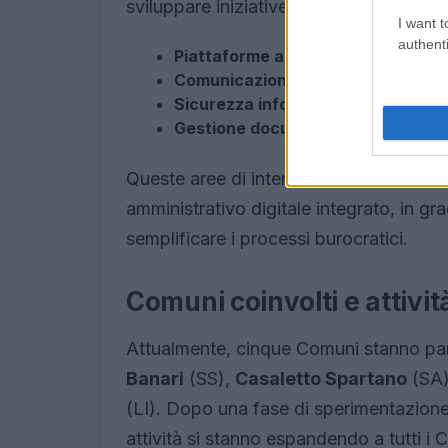
sviluppare iniziative in settori chiave c
I want t
authenti
Piattaforme abilitanti
Comunicazione e promozione dei ser
Sicurezza informatica
Gestione documentale
Queste aree di intervento sono fondame
amministrativo digitale integrato, in gra
semplificare i processi burocratici.
Comuni coinvolti e attivit
Attualmente, cinque Comuni stanno part
Banari
(SS),
Casaletto Spartano
(SA
(LI). Dopo una fase di sperimentazione
attività si stanno espandendo a tutti i