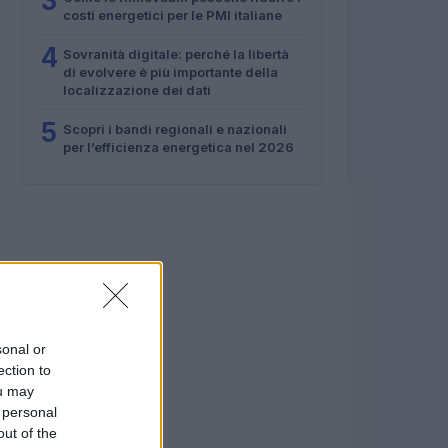
3
costi energetici per le PMI italiane
4
Sovranità digitale: perché la libertà
di evolvere è più importante della
localizzazione dei dati
5
Scopri i bandi regionali e nazionali
per l’efficienza energetica nel 2026
sonal or
ection to
ou may
 personal
out of the