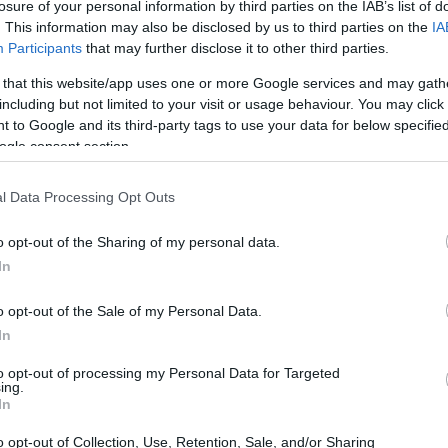
losure of your personal information by third parties on the IAB’s list of
. This information may also be disclosed by us to third parties on the
IA
Participants
that may further disclose it to other third parties.
a Comune Full Digital
 that this website/app uses one or more Google services and may gath
including but not limited to your visit or usage behaviour. You may click 
enta un’importante iniziativa nell’ambito della
 to Google and its third-party tags to use your data for below specifi
ogle consent section.
. Realizzato sotto l’egida del progetto
FAST
,
lerare la trasformazione digitale delle
l Data Processing Opt Outs
compagnamento strategico e pratico. L’iniziativa
co, ma si propone di attuare un cambiamento
o opt-out of the Sharing of my personal data.
In
ministrazioni, coinvolgendo direttamente i
evoli del valore della digitalizzazione.
o opt-out of the Sale of my Personal Data.
In
to opt-out of processing my Personal Data for Targeted
ing.
In
o opt-out of Collection, Use, Retention, Sale, and/or Sharing