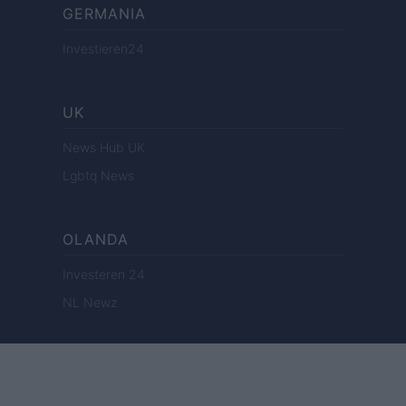
GERMANIA
Investieren24
UK
News Hub UK
Lgbtq News
OLANDA
Investeren 24
NL Newz