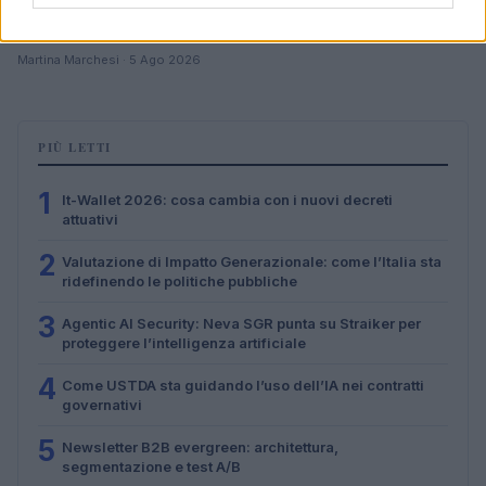
Agentic AI Security: Neva SGR punta su Straiker per
proteggere l’intelligenza artificiale
Martina Marchesi · 5 Ago 2026
PIÙ LETTI
1
It-Wallet 2026: cosa cambia con i nuovi decreti
attuativi
2
Valutazione di Impatto Generazionale: come l’Italia sta
ridefinendo le politiche pubbliche
3
Agentic AI Security: Neva SGR punta su Straiker per
proteggere l’intelligenza artificiale
4
Come USTDA sta guidando l’uso dell’IA nei contratti
governativi
5
Newsletter B2B evergreen: architettura,
segmentazione e test A/B