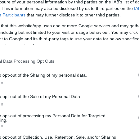
losure of your personal information by third parties on the IAB’s list of
. This information may also be disclosed by us to third parties on the
IA
interoperabilità, sostenibilità operativa e
Participants
that may further disclose it to other third parties.
ogettuali e gestionali adottate nelle prossime
 that this website/app uses one or more Google services and may gath
vizi pubblici e delle PMI di mantenere valore
including but not limited to your visit or usage behaviour. You may click 
 to Google and its third-party tags to use your data for below specifi
ogle consent section.
stema integrato
l Data Processing Opt Outs
ngano valore oltre la fase di avvio finanziata, è
o opt-out of the Sharing of my personal data.
In
getti singoli
. In passato molti interventi hanno
di collegamenti organici. Occorre progettare
o opt-out of the Sale of my Personal Data.
ialogare tra loro tramite
piattaforme
In
chitetture modulari. Questi elementi riducono il
to opt-out of processing my Personal Data for Targeted
ing.
economie di scala
. Amministrazioni e imprese
In
 e governance che evitino la sovrapposizione di
o opt-out of Collection, Use, Retention, Sale, and/or Sharing