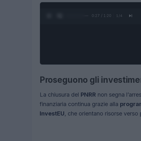
0:27 / 1:20
1
/
4
Proseguono gli investime
La chiusura del
PNRR
non segna l’arrest
finanziaria continua grazie alla
progra
InvestEU
, che orientano risorse verso 