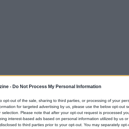
ine -
Do Not Process My Personal Information
: non si tratta più solo di iniziative puntuali, ma
to opt-out of the sale, sharing to third parties, or processing of your per
formation for targeted advertising by us, please use the below opt-out s
o passaggio richiede un ripensamento delle
r selection. Please note that after your opt-out request is processed y
 particolare attenzione alla
governance
delle
eing interest-based ads based on personal information utilized by us or
disclosed to third parties prior to your opt-out. You may separately opt-