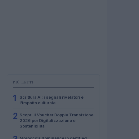
PIÙ LETTI
1
Scrittura AI: i segnali rivelatori e
l’impatto culturale
2
Scopri il Voucher Doppia Transizione
2026 per Digitalizzazione e
Sostenibilità
Morocco’s dominance in certified