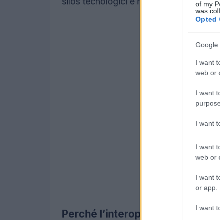
silos tecnologici e ne migliorino la ges
of my P
was col
Opted 
Google 
I want t
web or d
I want t
purpose
I want 
I want t
web or d
I want t
or app.
I want t
Perché l’interoperabilità è stra