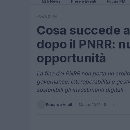
b2b News
Fiere e Eventi
Focus PMI
FOCUS PMI
Cosa succede ag
dopo il PNRR: n
opportunità
La fine del PNRR non porta un crollo
governance, interoperabilità e gesti
sostenibili gli investimenti digitali
Edoardo Vitali
·
4 Marzo 2026
· 5 min