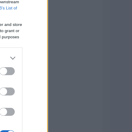
 downstream
B’s List of
er and store
to grant or
ed purposes