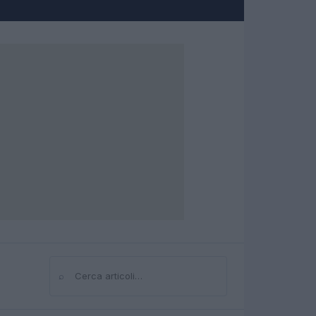
⌕
Cerca