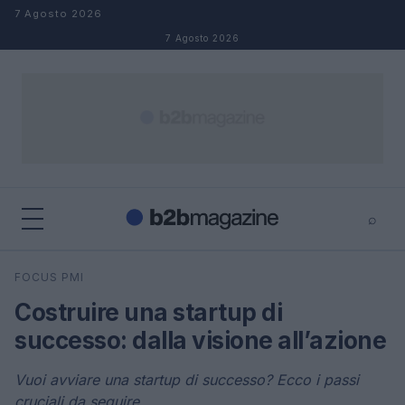
Salta al contenuto
7 Agosto 2026
7 Agosto 2026
⌕
×
⌕
FOCUS PMI
Cerca
Costruire una startup di
successo: dalla visione all’azione
Vuoi avviare una startup di successo? Ecco i passi
cruciali da seguire.