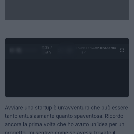
0:29 /
Ad
hub
Media
POWERED
1
/
4
1:50
BY
Avviare una startup è un’avventura che può essere
tanto entusiasmante quanto spaventosa. Ricordo
ancora la prima volta che ho avuto un’idea per un
progetto, mi sentivo come se avessi trovato il