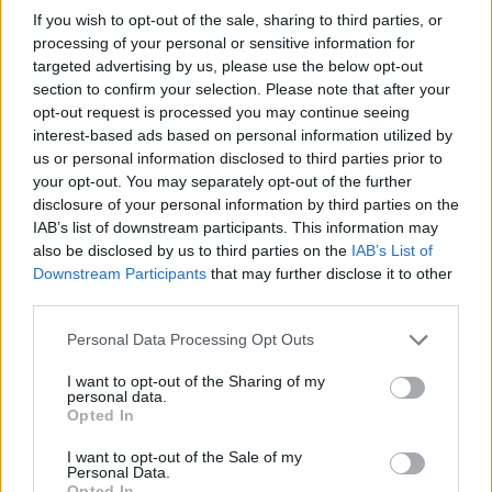
If you wish to opt-out of the sale, sharing to third parties, or
processing of your personal or sensitive information for
targeted advertising by us, please use the below opt-out
Un partner strategico per il tuo
section to confirm your selection. Please note that after your
successo
opt-out request is processed you may continue seeing
interest-based ads based on personal information utilized by
Noi di Ernesto Agency non ci limitiamo a offrire
us or personal information disclosed to third parties prior to
servizi; vogliamo essere i tuoi partner strategici nel
your opt-out. You may separately opt-out of the further
disclosure of your personal information by third parties on the
tuo percorso verso il successo. Ogni fase del
IAB’s list of downstream participants. This information may
processo offre opportunità di miglioramento e
also be disclosed by us to third parties on the
IAB’s List of
innovazione, e noi siamo qui per supportarti in ogni
Downstream Participants
that may further disclose it to other
third parties.
passo del tuo viaggio. Ricorda, il mondo delle
startup è in continua evoluzione. Essere preparati
Please note that this website/app uses one or more Google
Personal Data Processing Opt Outs
services and may gather and store information including but
ad adattarsi è cruciale per il tuo successo. Con le
not limited to your visit or usage behaviour. You may click to
I want to opt-out of the Sharing of my
giuste strategie e supporto, il tuo sogno di avviare
personal data.
grant or deny consent to Google and its third-party tags to
Opted In
una startup prospera può diventare realtà. Vuoi
use your data for below specified purposes in below Google
consent section.
scoprire come possiamo aiutarti? Visita il nostro
I want to opt-out of the Sale of my
Personal Data.
sito e iniziamo insieme questo viaggio!
Opted In