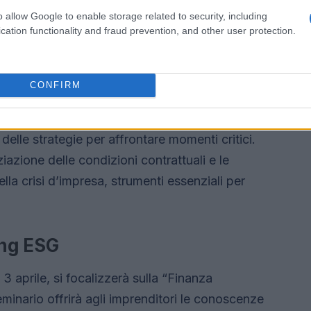
re finanziamenti adeguati alle loro esigenze,
o allow Google to enable storage related to security, including
ostenibilità delle loro attività.
cation functionality and fraud prevention, and other user protection.
ziarie
CONFIRM
il 24 marzo, affronterà il tema “La gestione
incontro, gli imprenditori saranno guidati
e delle strategie per affrontare momenti critici.
azione delle condizioni contrattuali e le
la crisi d’impresa, strumenti essenziali per
ing ESG
l 3 aprile, si focalizzerà sulla “Finanza
eminario offrirà agli imprenditori le conoscenze