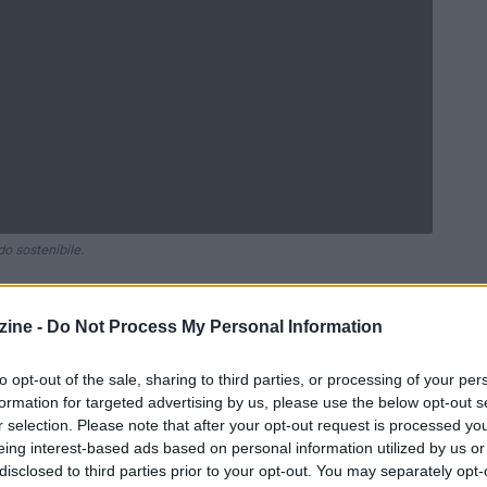
o sostenibile.
ine -
Do Not Process My Personal Information
Ad
hub
Media
POWERED BY
to opt-out of the sale, sharing to third parties, or processing of your per
formation for targeted advertising by us, please use the below opt-out s
r selection. Please note that after your opt-out request is processed y
eing interest-based ads based on personal information utilized by us or
disclosed to third parties prior to your opt-out. You may separately opt-