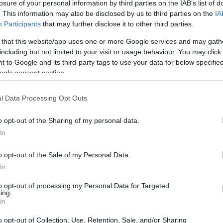
losure of your personal information by third parties on the IAB’s list of
. This information may also be disclosed by us to third parties on the
IA
Participants
that may further disclose it to other third parties.
 that this website/app uses one or more Google services and may gath
cole imprese
including but not limited to your visit or usage behaviour. You may click 
 to Google and its third-party tags to use your data for below specifi
stria Basilicata, in sinergia con Banca d’Italia,
ogle consent section.
edicati all’educazione finanziaria, mirati a fornire
l Data Processing Opt Outs
mprese (PMI). Questo progetto, intitolato
pone di equipaggiare gli imprenditori con le
o opt-out of the Sharing of my personal data.
sioni strategiche e migliorare il dialogo con le
In
o opt-out of the Sale of my Personal Data.
In
to opt-out of processing my Personal Data for Targeted
ing.
In
o opt-out of Collection, Use, Retention, Sale, and/or Sharing