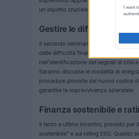
imprenditori apprenderanno come ottene
I want t
un aspetto cruciale per la crescita e la s
authenti
Gestire le difficoltà finan
Il secondo seminario, in programma per 
delle difficoltà finanziarie”. In questo 
nell’identificazione dei segnali di crisi 
Saranno discusse le modalità di rinegozi
procedure previste dal nuovo codice del
garantire la sopravvivenza aziendale.
Finanza sostenibile e rat
Il terzo e ultimo incontro, previsto per i
sostenibile” e sul rating ESG. Questo s