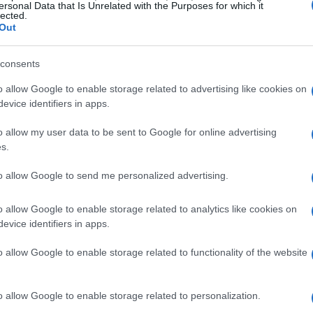
ersonal Data that Is Unrelated with the Purposes for which it
lected.
Out
consents
o allow Google to enable storage related to advertising like cookies on
evice identifiers in apps.
o allow my user data to be sent to Google for online advertising
s.
to allow Google to send me personalized advertising.
i
o allow Google to enable storage related to analytics like cookies on
evice identifiers in apps.
contri, che si terranno sia in presenza che online,
 primo incontro, fissato per il 12 febbraio, si
o allow Google to enable storage related to functionality of the website
”, fornendo una panoramica sui criteri di
e norme che regolano l’attività bancaria. Gli
o allow Google to enable storage related to personalization.