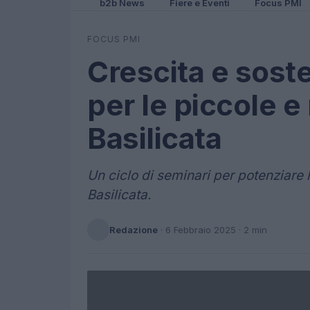
b2b News
Fiere e Eventi
Focus PMI
FOCUS PMI
Crescita e soste
per le piccole 
Basilicata
Un ciclo di seminari per potenziare
Basilicata.
Redazione
·
6 Febbraio 2025
· 2 min