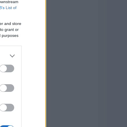
 downstream
B’s List of
er and store
to grant or
ed purposes