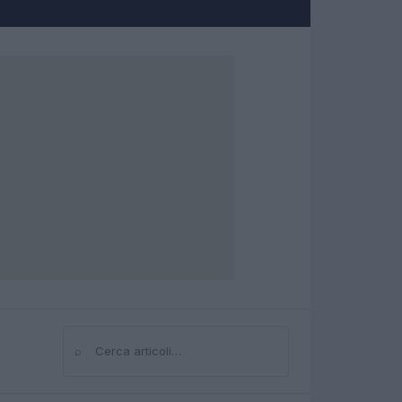
⌕
Cerca