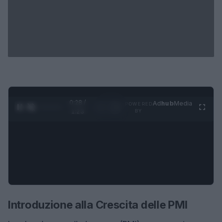
0:29 /
Ad
hub
Media
POWERED
1
/
4
1:23
BY
Introduzione alla Crescita delle PMI