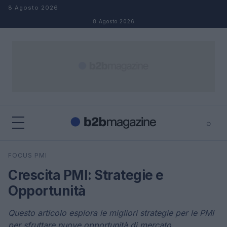
Salta al contenuto
8 Agosto 2026
8 Agosto 2026
⌕
×
⌕
FOCUS PMI
Cerca
Crescita PMI: Strategie e
Opportunità
Questo articolo esplora le migliori strategie per le PMI
per sfruttare nuove opportunità di mercato,