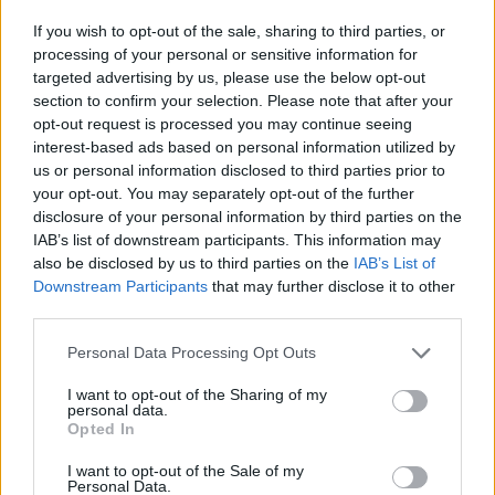
strategie per avere successo nel mercato odierno.
If you wish to opt-out of the sale, sharing to third parties, or
processing of your personal or sensitive information for
targeted advertising by us, please use the below opt-out
section to confirm your selection. Please note that after your
AUTORE
opt-out request is processed you may continue seeing
AiAdhubMedia
interest-based ads based on personal information utilized by
us or personal information disclosed to third parties prior to
your opt-out. You may separately opt-out of the further
disclosure of your personal information by third parties on the
IAB’s list of downstream participants. This information may
also be disclosed by us to third parties on the
IAB’s List of
Downstream Participants
that may further disclose it to other
third parties.
Please note that this website/app uses one or more Google
Personal Data Processing Opt Outs
services and may gather and store information including but
not limited to your visit or usage behaviour. You may click to
I want to opt-out of the Sharing of my
personal data.
grant or deny consent to Google and its third-party tags to
Opted In
use your data for below specified purposes in below Google
consent section.
I want to opt-out of the Sale of my
Personal Data.